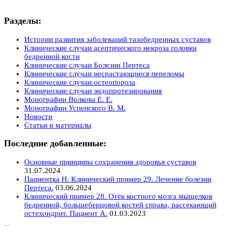
Разделы:
Истории развития заболеваний тазобедренных суставов
Клинические случаи асептического некроза головки
бедренной кости
Клинические случаи Болезни Пертеса
Клинические случаи несрастающиеся переломы
Клинические случаи остеопороза
Клинические случаи эндопротезирования
Монографии Волкова Е. Е.
Монографии Успенского В. М.
Новости
Статьи и материалы
Последние добавленные:
Основные принципы сохранения здоровья суставов
31.07.2024
Пациентка Н. Клинический пример 29. Лечение болезни
Пертеса.
03.06.2024
Клинический пример 28. Отёк костного мозга мыщелков
бедренной, большеберцовой костей справа, рассекающий
остехондрит. Пациент А.
01.03.2023