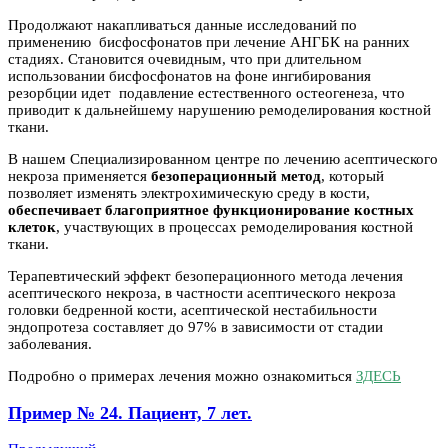
Продолжают накапливаться данные исследований по
применению бисфосфонатов при лечение АНГБК на ранних
стадиях. Становится очевидным, что при длительном
использовании бисфосфонатов на фоне ингибирования
резорбции идет подавление естественного остеогенеза, что
приводит к дальнейшему нарушению ремоделирования костной
ткани.
В нашем Специализированном центре по лечению асептического
некроза применяется
безоперационный метод
, который
позволяет изменять электрохимическую среду в кости,
обеспечивает благоприятное функционирование костных
клеток
, участвующих в процессах ремоделирования костной
ткани.
Терапевтический эффект безоперационного метода лечения
асептического некроза, в частности асептического некроза
головки бедренной кости, асептической нестабильности
эндопротеза составляет до 97% в зависимости от стадии
заболевания.
Подробно о примерах лечения можно ознакомиться
ЗДЕСЬ
Пример № 24. Пациент, 7 лет.