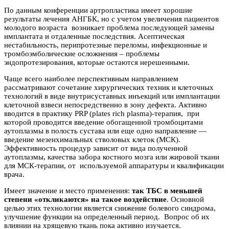
По данным конференции артропластика имеет хорошие
результаты лечения АНГБК, но с учетом увеличения пациентов
молодого возраста возникает проблема последующей замены
имплантата и отдаленные последствия. Асептическая
нестабильность, перипротезные переломы, инфекционные и
тромбоэмболические осложнения – проблемы
эндопротезирования, которые остаются нерешенными.
Чаще всего наиболее перспективным направлением
рассматривают сочетание хирургических техник и клеточных
технологий в виде внутрисуставных инъекций или имплантации
клеточной взвеси непосредственно в зону дефекта. Активно
вводится в практику PRP (plates rich plasma)-терапия, при
которой проводится введение обогащенной тромбоцитами
аутоплазмы в полость сустава или еще одно направление —
введение мезенхимальных стволовых клеток (МСК).
Эффективность процедур зависит от вида полученной
аутоплазмы, качества забора костного мозга или жировой ткани
для МСК-терапии, от используемой аппаратуры и квалификации
врача.
Имеет значение и место применения:
так ТБС в меньшей
степени «откликаются» на такое воздействие
. Основной
целью этих технологии является снижение болевого синдрома,
улучшение функции на определенный период. Вопрос об их
влиянии на хрящевую ткань пока активно изучается.