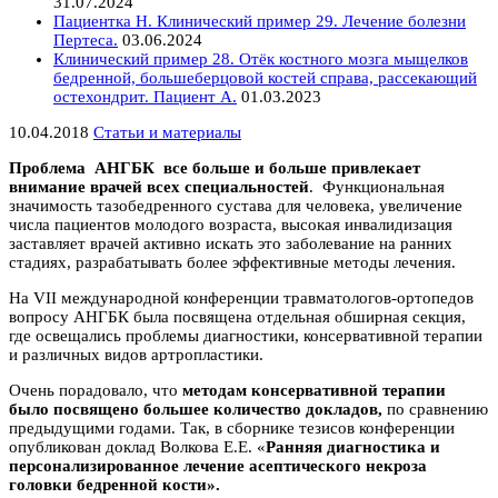
31.07.2024
Пациентка Н. Клинический пример 29. Лечение болезни
Пертеса.
03.06.2024
Клинический пример 28. Отёк костного мозга мыщелков
бедренной, большеберцовой костей справа, рассекающий
остехондрит. Пациент А.
01.03.2023
10.04.2018
Статьи и материалы
Проблема АНГБК все больше и больше привлекает
внимание врачей всех специальностей
. Функциональная
значимость тазобедренного сустава для человека, увеличение
числа пациентов молодого возраста, высокая инвалидизация
заставляет врачей активно искать это заболевание на ранних
стадиях, разрабатывать более эффективные методы лечения.
На VII международной конференции травматологов-ортопедов
вопросу АНГБК была посвящена отдельная обширная секция,
где освещались проблемы диагностики, консервативной терапии
и различных видов артропластики.
Очень порадовало, что
методам консервативной терапии
было посвящено большее количество докладов,
по сравнению
предыдущими годами. Так, в сборнике тезисов конференции
опубликован доклад
Волкова Е.Е. «
Ранняя диагностика и
персонализированное лечение асептического некроза
головки бедренной кости».