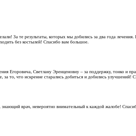
елали! За те результаты, которых мы добились за два года лечения.
 ходить без костылей! Спасибо вам большое.
гения Егоровича, Светлану Эренценовну – за поддержку, тонко и п
, за то, что искренне старались добиться и добились улучшений! Сп
 знающий врач, невероятно внимательный к каждой жалобе! Спаси