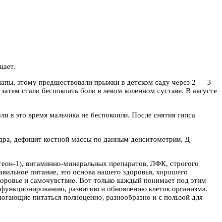
цает.
папы, этому предшествовали прыжки в детском саду через 2 — 3
 затем стали беспокоить боли в левом коленном суставе. В августе
ли в это время мальчика не беспокоили. После снятия гипса
дра, дефицит костной массы по данным денситометрии, Д-
стеон-1), витаминно-минеральных препаратов, ЛФК, строгого
авильное питание, это основа нашего здоровья, хорошего
доровье и самочувствие. Вот только каждый понимает под этим
ункционированию, развитию и обновлению клеток организма.
огающие питаться полноценно, разнообразно и с пользой для