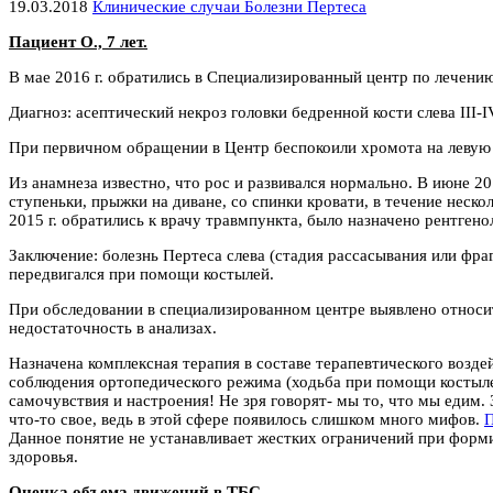
19.03.2018
Клинические случаи Болезни Пертеса
Пациент О., 7 лет.
В мае 2016 г. обратились в Специализированный центр по лечению
Диагноз: асептический некроз головки бедренной кости слева III-I
При первичном обращении в Центр беспокоили хромота на левую
Из анамнеза известно, что рос и развивался нормально. В июне 
ступеньки, прыжки на диване, со спинки кровати, в течение нескол
2015 г. обратились к врачу травмпункта, было назначено рентген
Заключение: болезнь Пертеса слева (стадия рассасывания или фраг
передвигался при помощи костылей.
При обследовании в специализированном центре выявлено относи
недостаточность в анализах.
Назначена комплексная терапия в составе терапевтического возд
соблюдения ортопедического режима (ходьба при помощи костылей
самочувствия и настроения! Не зря говорят- мы то, что мы едим
что-то свое, ведь в этой сфере появилось слишком много мифов.
П
Данное понятие не устанавливает жестких ограничений при форми
здоровья
.
Оценка объема движений в ТБС