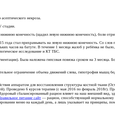
 асептического некроза.
V стадии.
 нижнюю конечность (щадил левую нижнюю конечность), боли отри
2015 года стал прихрамывать на левую нижнюю конечность. Со слов 
ьких часов на батуте. В течение 1 месяца жалоб у ребёнка не было,
ологическое исследование и КТ ТБС.
ментации). Была наложена гипсовая повязка сроком на 3 месяца. Бо
тельное ограничение объема движений слева, гипотрофия мышц бе
ействия аппаратом для восстановления структуры костной ткани (О
). Проведено 6 курсов терапии (с мая 2016 по февраль 2018г).
Пр
. Здоровый сбалансированный рацион влияет на наш внешний вид, з
равильное питание сайт
— рацион, способствующий нормальному ф
ровании меню на каждый день, а лишь указывает на принципы, пом