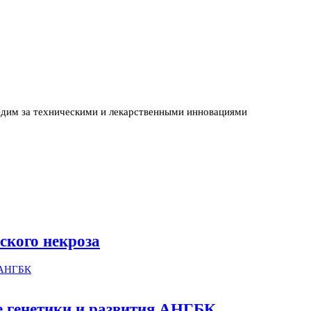
едим за техническими и лекарственными инновациями
ского некроза
ме генетики и развития АНГБК