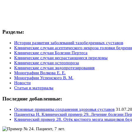
Разделы:
Истории развития заболеваний тазобедренных суставов
Клинические случаи асептического некроза головки бедренн
Клинические случаи Болезни Пертеса
Клинические случаи несрастающиеся переломы
Клинические случаи остеопороза
Клинические случаи эндопротезирования
Монографии Волкова Е. Е.
Монографии Успенского В. М.
Новости
Статьи и материалы
Последние добавленные:
Основные принципы сохранения здоровья суставов
31.07.2
Пациентка Н. Клинический пример 29. Лечение болезни Пер
Клинический пример 28. Отёк костного мозга мыщелков бед