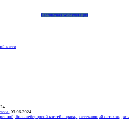
Бесплатная консультация
ой кости
024
теса.
03.06.2024
ренной, большеберцовой костей справа, рассекающий остехондрит.