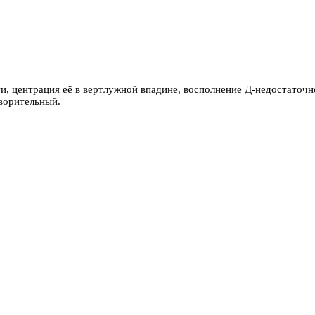
и, центрация её в вертлужной впадине, восполнение Д-недостаточн
ворительный.