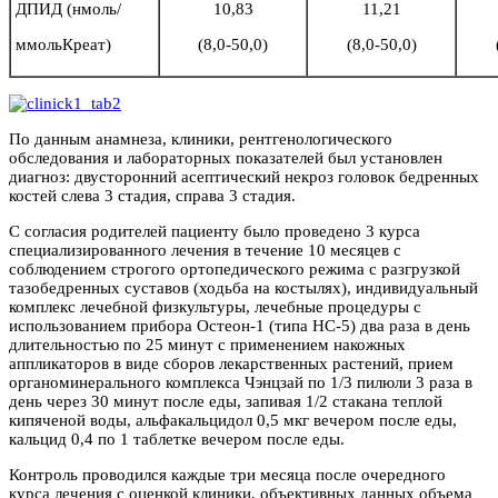
ДПИД (нмоль/
10,83
11,21
ммольКреат)
(8,0-50,0)
(8,0-50,0)
По данным анамнеза, клиники, рентгенологического
обследования и лабораторных показателей был установлен
диагноз: двусторонний асептический некроз головок бедренных
костей слева 3 стадия, справа 3 стадия.
С согласия родителей пациенту было проведено 3 курса
специализированного лечения в течение 10 месяцев с
соблюдением строгого ортопедического режима с разгрузкой
тазобедренных суставов (ходьба на костылях), индивидуальный
комплекс лечебной физкультуры, лечебные процедуры с
использованием прибора Остеон-1 (типа НС-5) два раза в день
длительностью по 25 минут с применением накожных
аппликаторов в виде сборов лекарственных растений, прием
органоминерального комплекса Чэнцзай по 1/3 пилюли 3 раза в
день через 30 минут после еды, запивая 1/2 стакана теплой
кипяченой воды, альфакальцидол 0,5 мкг вечером после еды,
кальцид 0,4 по 1 таблетке вечером после еды.
Контроль проводился каждые три месяца после очередного
курса лечения с оценкой клиники, объективных данных объема