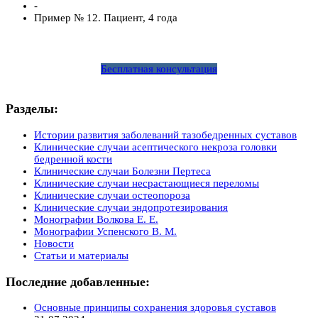
-
Пример № 12. Пациент, 4 года
Бесплатная консультация
Разделы:
Истории развития заболеваний тазобедренных суставов
Клинические случаи асептического некроза головки
бедренной кости
Клинические случаи Болезни Пертеса
Клинические случаи несрастающиеся переломы
Клинические случаи остеопороза
Клинические случаи эндопротезирования
Монографии Волкова Е. Е.
Монографии Успенского В. М.
Новости
Статьи и материалы
Последние добавленные:
Основные принципы сохранения здоровья суставов