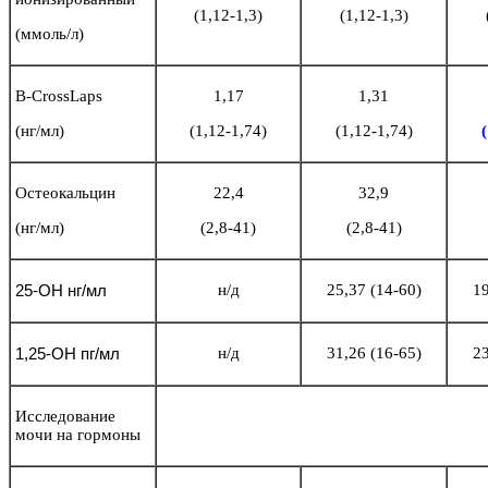
(1,12-1,3)
(1,12-1,3)
(ммоль/л)
B-CrossLaps
1,17
1,31
(нг/мл)
(1,12-1,74)
(1,12-1,74)
(
Остеокальцин
22,4
32,9
(нг/мл)
(2,8-41)
(2,8-41)
25-ОН нг/мл
н/д
25,37 (14-60)
19
1,25-ОН пг/мл
н/д
31,26 (16-65)
23
Исследование
мочи на гормоны