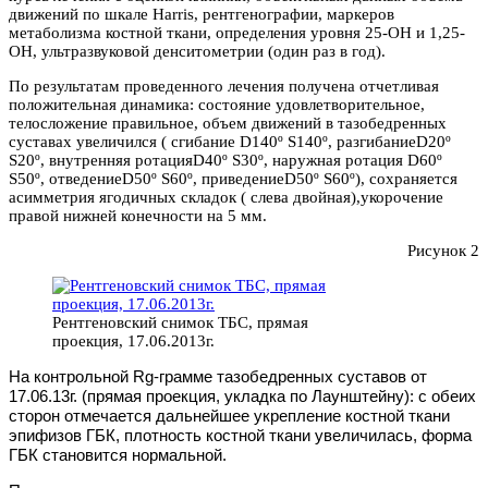
движений по шкале Harris, рентгенографии, маркеров
метаболизма костной ткани, определения уровня 25-ОН и 1,25-
ОН, ультразвуковой денситометрии (один раз в год).
По результатам проведенного лечения получена отчетливая
положительная динамика: состояние удовлетворительное,
телосложение правильное, объем движений в тазобедренных
суставах увеличился ( сгибание D140º S140º, разгибаниеD20º
S20º, внутренняя ротацияD40º S30º, наружная ротация D60º
S50º, отведениеD50º S60º, приведениеD50º S60º), сохраняется
асимметрия ягодичных складок ( слева двойная),укорочение
правой нижней конечности на 5 мм.
Рисунок 2
Рентгеновский снимок ТБС, прямая
проекция, 17.06.2013г.
На контрольной
Rg-
грамме тазобедренных суставов от
17.06.13г. (прямая проекция, укладка по Лаунштейну): с обеих
сторон отмечается дальнейшее укрепление костной ткани
эпифизов ГБК, плотность костной ткани увеличилась, форма
ГБК становится нормальной.