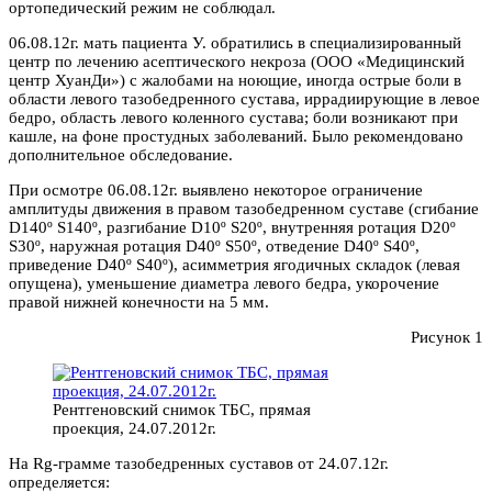
ортопедический режим не соблюдал.
06.08.12г. мать пациента У. обратились в специализированный
центр по лечению асептического некроза (ООО «Медицинский
центр ХуанДи») с жалобами на ноющие, иногда острые боли в
области левого тазобедренного сустава, иррадиирующие в левое
бедро, область левого коленного сустава; боли возникают при
кашле, на фоне простудных заболеваний. Было рекомендовано
дополнительное обследование.
При осмотре 06.08.12г. выявлено некоторое ограничение
амплитуды движения в правом тазобедренном суставе (сгибание
D140º S140º, разгибание D10º S20º, внутренняя ротация D20º
S30º, наружная ротация D40º S50º, отведение D40º S40º,
приведение D40º S40º), асимметрия ягодичных складок (левая
опущена), уменьшение диаметра левого бедра, укорочение
правой нижней конечности на 5 мм.
Рисунок 1
Рентгеновский снимок ТБС, прямая
проекция, 24.07.2012г.
На Rg-грамме тазобедренных суставов от 24.07.12г.
определяется: