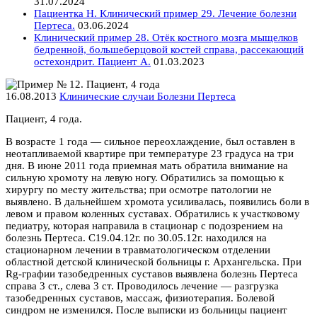
31.07.2024
Пациентка Н. Клинический пример 29. Лечение болезни
Пертеса.
03.06.2024
Клинический пример 28. Отёк костного мозга мыщелков
бедренной, большеберцовой костей справа, рассекающий
остехондрит. Пациент А.
01.03.2023
16.08.2013
Клинические случаи Болезни Пертеса
Пациент, 4 года.
В возрасте 1 года — сильное переохлаждение, был оставлен в
неотапливаемой квартире при температуре 23 градуса на три
дня. В июне 2011 года приемная мать обратила внимание на
сильную хромоту на левую ногу. Обратились за помощью к
хирургу по месту жительства; при осмотре патологии не
выявлено. В дальнейшем хромота усиливалась, появились боли в
левом и правом коленных суставах. Обратились к участковому
педиатру, которая направила в стационар с подозрением на
болезнь Пертеса. С19.04.12г. по 30.05.12г. находился на
стационарном лечении в травматологическом отделении
областной детской клинической больницы г. Архангельска. При
Rg-графии тазобедренных суставов выявлена болезнь Пертеса
справа 3 ст., слева 3 ст. Проводилось лечение — разгрузка
тазобедренных суставов, массаж, физиотерапия. Болевой
синдром не изменился. После выписки из больницы пациент