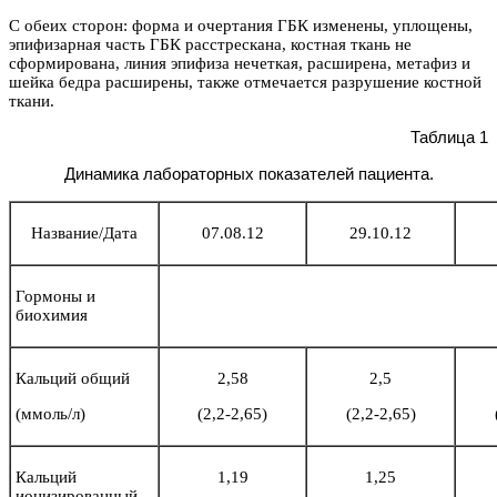
С обеих сторон: форма и очертания ГБК изменены, уплощены,
эпифизарная часть ГБК расстрескана, костная ткань не
сформирована, линия эпифиза нечеткая, расширена, метафиз и
шейка бедра расширены, также отмечается разрушение костной
ткани.
Таблица 1
Динамика лабораторных показателей пациента.
Название/Дата
07.08.12
29.10.12
Гормоны и
биохимия
Кальций общий
2,58
2,5
(ммоль/л)
(2,2-2,65)
(2,2-2,65)
Кальций
1,19
1,25
ионизированный