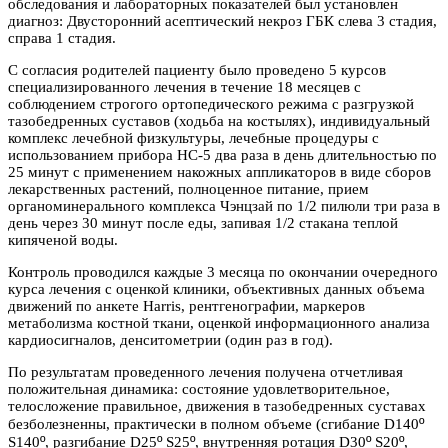
обследования и лабораторных показателей был установлен
диагноз: Двусторонний асептический некроз ГБК слева 3 стадия,
справа 1 стадия.
С согласия родителей пациенту было проведено 5 курсов
специализированного лечения в течение 18 месяцев с
соблюдением строгого ортопедического режима с разгрузкой
тазобедренных суставов (ходьба на костылях), индивидуальный
комплекс лечебной физкультуры, лечебные процедуры с
использованием прибора НС-5 два раза в день длительностью по
25 минут с применением накожных аппликаторов в виде сборов
лекарственных растений, полноценное питание, прием
органоминерального комплекса Чэнцзай по 1/2 пилюли три раза в
день через 30 минут после еды, запивая 1/2 стакана теплой
кипяченой воды.
Контроль проводился каждые 3 месяца по окончании очередного
курса лечения с оценкой клиники, объективных данных объема
движений по анкете Harris, рентгенографии, маркеров
метаболизма костной ткани, оценкой информационного анализа
кардиосигналов, денситометрии (один раз в год).
По результатам проведенного лечения получена отчетливая
положительная динамика: состояние удовлетворительное,
телосложение правильное, движения в тазобедренных суставах
º
безболезненны, практически в полном объеме (сгибание D140
º
º
º
º
º
S140
, разгибание D25
S25
, внутренняя ротация D30
S20
,