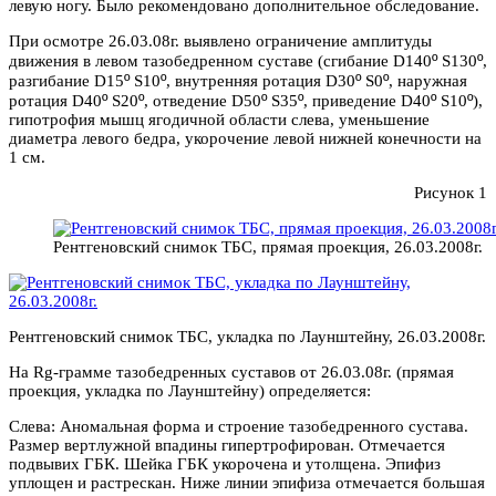
левую ногу. Было рекомендовано дополнительное обследование.
При осмотре 26.03.08г. выявлено ограничение амплитуды
º
º
движения в левом тазобедренном суставе (сгибание D140
S130
,
º
º
º
º
разгибание D15
S10
, внутренняя ротация D30
S0
, наружная
º
º
º
º
º
º
ротация D40
S20
, отведение D50
S35
, приведение D40
S10
),
гипотрофия мышц ягодичной области слева, уменьшение
диаметра левого бедра, укорочение левой нижней конечности на
1 см.
Рисунок 1
Рентгеновский снимок ТБС, прямая проекция, 26.03.2008г.
Рентгеновский снимок ТБС, укладка по Лаунштейну, 26.03.2008г.
На Rg-грамме тазобедренных суставов от 26.03.08г. (прямая
проекция, укладка по Лаунштейну) определяется:
Слева: Аномальная форма и строение тазобедренного сустава.
Размер вертлужной впадины гипертрофирован. Отмечается
подвывих ГБК. Шейка ГБК укорочена и утолщена. Эпифиз
уплощен и растрескан. Ниже линии эпифиза отмечается большая