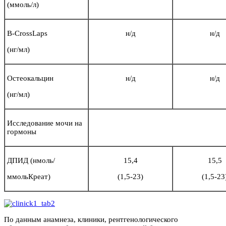
(ммоль/л)
B-CrossLaps
н/д
н/д
(нг/мл)
Остеокальцин
н/д
н/д
(нг/мл)
Исследование мочи на
гормоны
ДПИД (нмоль/
15,4
15,5
ммольКреат)
(1,5-23)
(1,5-23
По данным анамнеза, клиники, рентгенологического