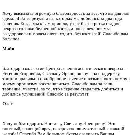
Хочу высказать огромную благодарность за всё, что вы для нас
сделали! За те результаты, которых мы добились за два года
лечения. Когда мы к вам пришли, у нас была третья стадия
некроза головки бедренной кости, а после лечения мы
выздоровели и можем опять ходить без костылей! Спасибо вам
большое.
Майя
Благодарю коллектив Центра лечения асептического некроза –
Евгения Егоровича, Светлану Эренценовну – за поддержку,
тонко и правильно подобранное лечение и возможность помочь
моему организму восстановиться. Спасибо вам за ваши
терпение, участие, за то, что искренне старались добиться и
добились улучшений! Спасибо за результат.
Олег
Хочу поблагодарить Ностаеву Светлану Эренцовну! Это
опытный, знающий врач, невероятно внимательный к каждой
жалобе! Спасибо Вам большое, будем следовать Вашим