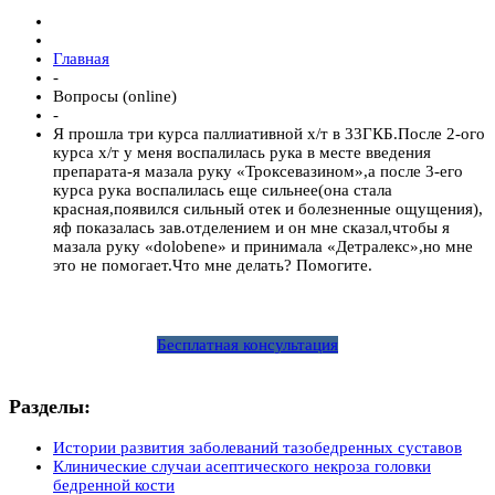
Главная
-
Вопросы (online)
-
Я прошла три курса паллиативной х/т в 33ГКБ.После 2-ого
курса х/т у меня воспалилась рука в месте введения
препарата-я мазала руку «Троксевазином»,а после 3-его
курса рука воспалилась еще сильнее(она стала
красная,появился сильный отек и болезненные ощущения),
яф показалась зав.отделением и он мне сказал,чтобы я
мазала руку «dolobene» и принимала «Детралекс»,но мне
это не помогает.Что мне делать? Помогите.
Бесплатная консультация
Разделы:
Истории развития заболеваний тазобедренных суставов
Клинические случаи асептического некроза головки
бедренной кости