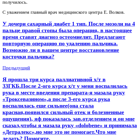
получилось.
С уважением главный врач медицинского центра Е. Волков.
У дочери сахарный диабет 1 тип. После мозоли на 4
пальце правой стопы была операция, в настоящее
время ставят диагноз остеомиелит. Предлагают
повторную операцию по удалению пальчика.
Возможно ли в вашем центре восстановление
косточки пальчика?
Предыдущий
Я прошла три курса паллиативной х/т в
33ГКБ.После 2-ого курса х/т у меня воспалилась
рука в месте введения препарата-я мазала руку
«Троксевазином»,а после 3-его курса рука
воспалилась еще сильнее(она стала
красная,появился сильный отек и болезненные
ощущения), яф показалась зав.отделением и он мне
сказал,чтобы я мазала руку «dolobene» и принимала
«Детралекс»,но мне это не помогает.Что мне
делать? Помогите.