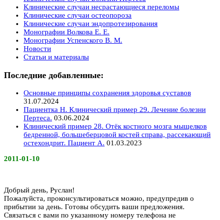
Клинические случаи несрастающиеся переломы
Клинические случаи остеопороза
Клинические случаи эндопротезирования
Монографии Волкова Е. Е.
Монографии Успенского В. М.
Новости
Статьи и материалы
Последние добавленные:
Основные принципы сохранения здоровья суставов
31.07.2024
Пациентка Н. Клинический пример 29. Лечение болезни
Пертеса.
03.06.2024
Клинический пример 28. Отёк костного мозга мыщелков
бедренной, большеберцовой костей справа, рассекающий
остехондрит. Пациент А.
01.03.2023
2011-01-10
Добрый день, Руслан!
Пожалуйста, проконсультироваться можно, предупредив о
прибытии за день. Готовы обсудить ваши предложения.
Связаться с вами по указанному номеру телефона не