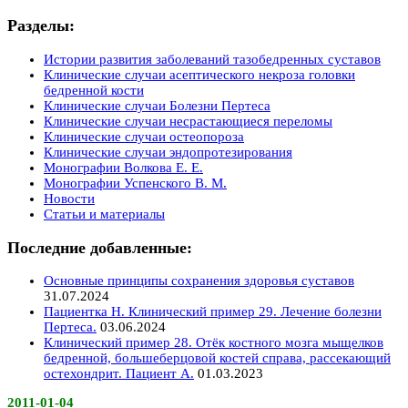
Разделы:
Истории развития заболеваний тазобедренных суставов
Клинические случаи асептического некроза головки
бедренной кости
Клинические случаи Болезни Пертеса
Клинические случаи несрастающиеся переломы
Клинические случаи остеопороза
Клинические случаи эндопротезирования
Монографии Волкова Е. Е.
Монографии Успенского В. М.
Новости
Статьи и материалы
Последние добавленные:
Основные принципы сохранения здоровья суставов
31.07.2024
Пациентка Н. Клинический пример 29. Лечение болезни
Пертеса.
03.06.2024
Клинический пример 28. Отёк костного мозга мыщелков
бедренной, большеберцовой костей справа, рассекающий
остехондрит. Пациент А.
01.03.2023
2011-01-04