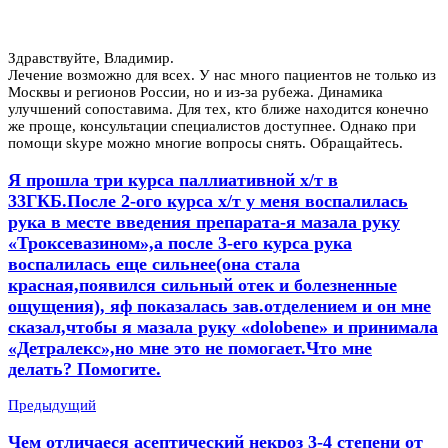
Здравствуйте, Владимир.
Лечение возможно для всех. У нас много пациентов не только из
Москвы и регионов России, но и из-за рубежа. Динамика
улучшений сопоставима. Для тех, кто ближе находится конечно
же проще, консультации специалистов доступнее. Однако при
помощи skype можно многие вопросы снять. Обращайтесь.
Я прошла три курса паллиативной х/т в
33ГКБ.После 2-ого курса х/т у меня воспалилась
рука в месте введения препарата-я мазала руку
«Троксевазином»,а после 3-его курса рука
воспалилась еще сильнее(она стала
красная,появился сильный отек и болезненные
ощущения), яф показалась зав.отделением и он мне
сказал,чтобы я мазала руку «dolobene» и принимала
«Детралекс»,но мне это не помогает.Что мне
делать? Помогите.
Предыдущий
Чем отличаеся асептический некроз 3-4 степени от