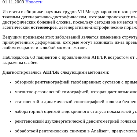
01.11.2009
Новости
Из стати в сборнике научных трудов VII Международного конгре
тяжелым дегенеративно-дистрофическим, которые происходят из-
дистрофических болезней сложна, поскольку сегодня не имеется 
асептический
остеонекроз
, дегенеративно-дистрофические пораж
Ведущим признаком этих заболеваний является изменение структ
приобретенных деформаций, которые могут возникать из-за превы
любом возрасте и в любой момент жизни.
Наблюдалось 60 пациентов с проявлениями АНГБК возрастом от 3 
выражены слабее.
Диагностировалось
АНГБК
следующими методами:
обзорной рентгенографией тазобедренных суставов с прим
магнитно-резонансной томографией, которая дает возможн
статической и динамической сцинтиграфией головки бедрен
лабораторной оценкой эндокринного статуса показателей уг
рентгеновской двухэнергетической денситометрией головки
обработкой рентгеновских снимков в Analiser+, предусмот