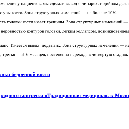
зменения у пациентов, мы сделали вывод о четырехстадийном дел
ктуры кости. Зона структурных изменений — не больше 10%.
сть головки кости имеет трещины. Зона структурных изменений —
я неровностью контуров головки, легким коллапсом, возникновение
ллапс. Имеется вывих, подвывих. Зона структурных изменений — н
6, третья — 3–6 месяцев, постепенно переходя в четвертую стадию.
овки бедренной кости
одного конгресса «Традиционная медицина». г. Москва