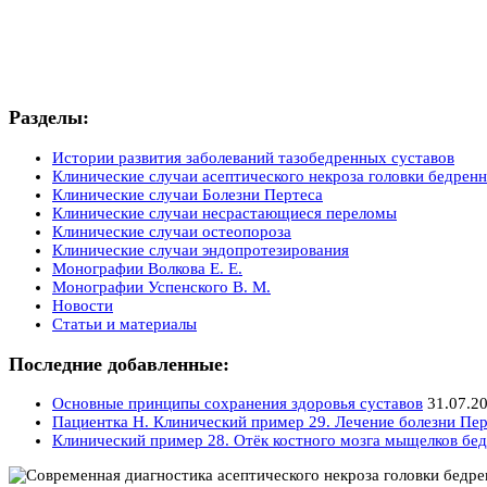
Разделы:
Истории развития заболеваний тазобедренных суставов
Клинические случаи асептического некроза головки бедренн
Клинические случаи Болезни Пертеса
Клинические случаи несрастающиеся переломы
Клинические случаи остеопороза
Клинические случаи эндопротезирования
Монографии Волкова Е. Е.
Монографии Успенского В. М.
Новости
Статьи и материалы
Последние добавленные:
Основные принципы сохранения здоровья суставов
31.07.2
Пациентка Н. Клинический пример 29. Лечение болезни Пер
Клинический пример 28. Отёк костного мозга мыщелков бед