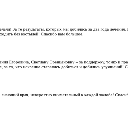
елали! За те результаты, которых мы добились за два года лечения.
 ходить без костылей! Спасибо вам большое.
гения Егоровича, Светлану Эренценовну – за поддержку, тонко и п
, за то, что искренне старались добиться и добились улучшений! Сп
 знающий врач, невероятно внимательный к каждой жалобе! Спаси