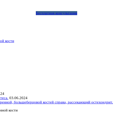
Бесплатная консультация
ой кости
024
теса.
03.06.2024
ренной, большеберцовой костей справа, рассекающий остехондрит.