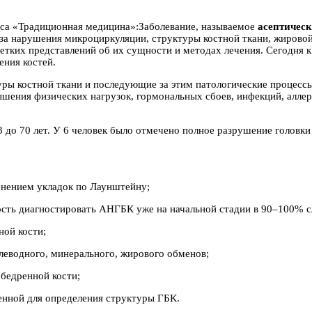
сса «Традиционная медицина»:Заболевание, называемое
асептическ
за нарушения микроциркуляции, структуры костной ткани, жировой
четких представлений об их сущности и методах лечения. Сегодня 
ения костей.
уры костной ткани и последующие за этим патологические процессы
шения физических нагрузок, гормональных сбоев, инфекций, аллер
до 70 лет. У 6 человек было отмечено полное разрушение головки
енением укладок по Лаунштейну;
ость диагностировать АНГБК уже на начальной стадии в 90–100% с
ной кости;
леводного, минерального, жирового обменов;
 бедренной кости;
ренной для определения структуры ГБК.