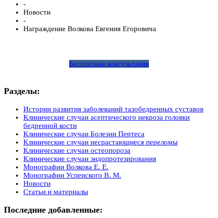
-
Новости
-
Награждение Волкова Евгения Егоровича
Бесплатная консультация
Разделы:
Истории развития заболеваний тазобедренных суставов
Клинические случаи асептического некроза головки
бедренной кости
Клинические случаи Болезни Пертеса
Клинические случаи несрастающиеся переломы
Клинические случаи остеопороза
Клинические случаи эндопротезирования
Монографии Волкова Е. Е.
Монографии Успенского В. М.
Новости
Статьи и материалы
Последние добавленные: