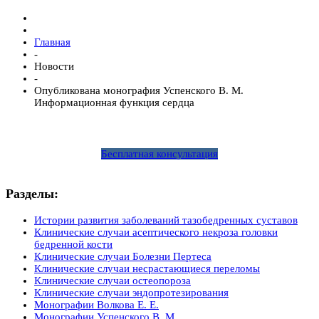
Главная
-
Новости
-
Опубликована монография Успенского В. М.
Информационная функция сердца
Бесплатная консультация
Разделы:
Истории развития заболеваний тазобедренных суставов
Клинические случаи асептического некроза головки
бедренной кости
Клинические случаи Болезни Пертеса
Клинические случаи несрастающиеся переломы
Клинические случаи остеопороза
Клинические случаи эндопротезирования
Монографии Волкова Е. Е.
Монографии Успенского В. М.