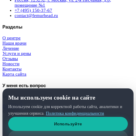
Россия, 125252, г. Москва, ул. 2-я Песчаная, д.8,
помещение №1
+7 (495) 150-37-67
contact@femurhead.ru
Разделы
О центре
Наши врачи
Лечение
Услуги и цены
Отзывы
Новости
Контакты
Карта сайта
У меня есть вопрос
Мы используем cookie на сайте
Бесплатная консультация
Получить
Используем cookie для корректной работы сайта, аналитики и
© 2026
Femurhead.ru
. Права защищены.
улучшения сервиса.
Политика конфиденциальности
Политика конфиденциальности
и
обработки персональных данных
Используйте