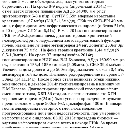
течение 5 мес не обследовалась, наступила повторная
беременность. На сроке 8-9 недель (апрель-май 2014г.) —
отмечается стойкое повышение АД до 140/80 мм.рт.ст,
эритроцитурия 5-8 в п\зр, СутПУ 5,59г, впервые нарастание
креатинина 1,67 мг/дл (N 0,5-1,3мг/дл), СКФ по CKD-EPI 40 мл-
мин, с формированием нефротического синдрома (о.белок 51г/л,
к 20 неделям СПУ до 6,41г.). В мае 2014г. госпитализирована в
ГКБ им.А.К.Ерамишанцева, диагностирован хронический
гломерулонефрит с нарушением азотовыделительной функции
почек, назначено лечение
метипредом 24 мг
, допегит 250мг 3р/
д,курантил 75 мг\с.. На фоне терапии креатинин 1,44 мг\дл (N
0,5-1,3мг/дл). На сроке 37 недель(ноябрь 2014г)
госпитализирована в НИИ им. В.И.Кулакова, АДдо 160/90 мм.рт.
ст., креатинин 155,4-185мкмоль\л (2,09мг\дл), СКФ 39,4 мл\мин.
Увеличена доза допегита до 500мг 3р/д,назначен клексан 0,4 п\к,
метипред
в той же дозе. Плановое родоразрешение на сроке 37-
38нед (14.11.14г.). После родов стали возникать отеки нижних
конечностей, в декабре 2014г госпитализирована в клинику им
Е.М.Тареева. Диагностирован хронический гломерулонефрит
смешанного типа, ХБП 3б стадии. в связи активносьтю ХГН
терапия метипредом(24мг) была усилена проведением пульсов
преднизолоном в дозе 500мг №2, циклофосфан 400мг. В январе
госпитализирована повторно, отмечалось медленное
прогрессирование почечной недостаточности, при умеренном
нефротическом синдроме. 03.02.2015г проведена биопсия —
картина нефросклероза скорее всего в исходе ГНФ. За время
пребывания в стационаре получала
метипред 24
мг с