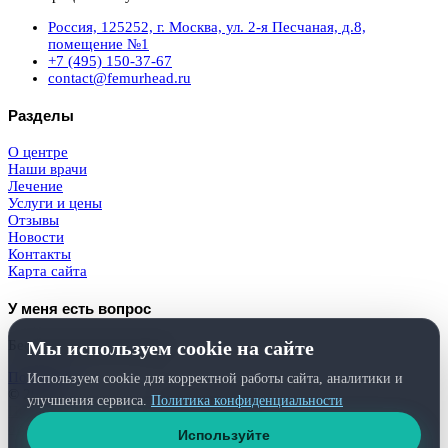
Россия, 125252, г. Москва, ул. 2-я Песчаная, д.8,
помещение №1
+7 (495) 150-37-67
contact@femurhead.ru
Разделы
О центре
Наши врачи
Лечение
Услуги и цены
Отзывы
Новости
Контакты
Карта сайта
У меня есть вопрос
Мы используем cookie на сайте
Бесплатная консультация
Получить
Используем cookie для корректной работы сайта, аналитики и
© 2026
Femurhead.ru
. Права защищены.
улучшения сервиса.
Политика конфиденциальности
Политика конфиденциальности
и
обработки персональных данных
Используйте