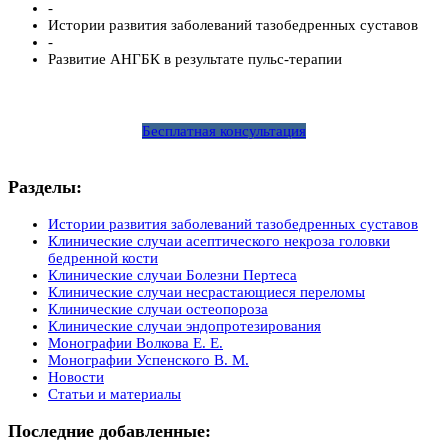
-
Истории развития заболеваний тазобедренных суставов
-
Развитие АНГБК в результате пульс-терапии
Бесплатная консультация
Разделы:
Истории развития заболеваний тазобедренных суставов
Клинические случаи асептического некроза головки
бедренной кости
Клинические случаи Болезни Пертеса
Клинические случаи несрастающиеся переломы
Клинические случаи остеопороза
Клинические случаи эндопротезирования
Монографии Волкова Е. Е.
Монографии Успенского В. М.
Новости
Статьи и материалы
Последние добавленные: