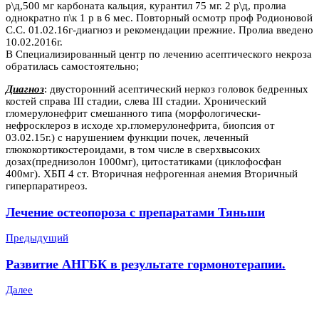
р\д,500 мг карбоната кальция, курантил 75 мг. 2 р\д, пролиа
однократно п\к 1 р в 6 мес. Повторный осмотр проф Родионовой
С.С. 01.02.16г-диагноз и рекомендации прежние. Пролиа введено
10.02.2016г.
В Специализированный центр по лечению асептического некроза
обратилась самостоятельно;
Диагноз
: двусторонний асептический неркоз головок бедренных
костей справа III стадии, слева III стадии. Хронический
гломерулонефрит смешанного типа (морфологически-
нефросклероз в исходе хр.гломерулонефрита, биопсия от
03.02.15г.) с нарушением функции почек, леченный
глюкокортикостероидами, в том числе в сверхвысоких
дозах(преднизолон 1000мг), цитостатиками (циклофосфан
400мг). ХБП 4 ст. Вторичная нефрогенная анемия Вторичный
гиперпаратиреоз.
Лечение остеопороза с препаратами Тяньши
Предыдущий
Развитие АНГБК в результате гормонотерапии.
Далее