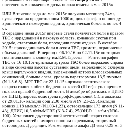
постепенным снижением дозы, полная отмена в мае 2015г.
ИЛИ В течение года до мая 2015г получала метипред 24мг,
пульс-терапия преднизолоном 1000мг, циклофосфан по поводу
хронического гломерулонефрита, хроническая болезнь почек 4
ст.
В середине июля 2015г впервые стали появляться боли в правом
ТБС с иррадиацией в паховую область, коленный сустав при
ходьбе, стартовые боли, проходили после отдыха. В октябре
2015г присоединились боли в левом ТБС,хромота, ограничение
объема движений. В период с 06.10.16 по 02.11.15г повторная
госпитализация в клинику им.Е.М.Тареева — Рентгенография
ТБС от 16.10.15г-признаки артроза ТБС более выражено справа
в виде снижения высоты суставной щели, выраженного склероза
крыш вертлужных впадин, выраженный артроз илеосакральных
сочленений, больше слева; уровень паратгормона 13,5 пмоль\л
(N 1.3-6.8). МРТ ТБС от 22.11.15г-прзнаки асептического
некроза головок обеих бедренных костей (III ст) с уплощением
головки правой бедренной кости. В декабре обратилась в ЦИТО
им Н.Н.Приорова, осмотрена проф.Родионовой С.С.в анализах
от 29,01.16- кальций общ 2,38 ммоль\л (N ,21-2,55),кальций
ионизз 1,18 ммоль\л (N1,03-1,23), остеокальцин 173 нг\мл (N 11-
43), ДПИД 10,5 нМ/мМCRE (N 3-7.4), 25(ОН)D 11 нг\мл(N30-
100). Установлен двусторонний асептический некроз головок
бедренных костей с импрессионным переломом, вторичный
остеопороз, Д-дефицит. Рекомендовано альфа Д3 тева 0,25 мг 3