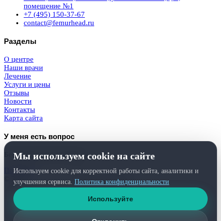
помещение №1
+7 (495) 150-37-67
contact@femurhead.ru
Разделы
О центре
Наши врачи
Лечение
Услуги и цены
Отзывы
Новости
Контакты
Карта сайта
У меня есть вопрос
Мы используем cookie на сайте
Бесплатная консультация
Получить
Используем cookie для корректной работы сайта, аналитики и
© 2026
Femurhead.ru
. Права защищены.
улучшения сервиса.
Политика конфиденциальности
Политика конфиденциальности
и
обработки персональных данных
Используйте