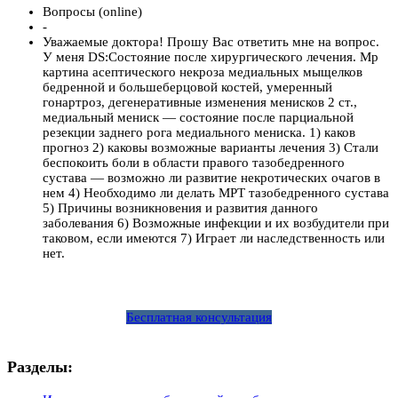
Вопросы (online)
-
Уважаемые доктора! Прошу Вас ответить мне на вопрос.
У меня DS:Состояние после хирургического лечения. Мр
картина асептического некроза медиальных мыщелков
бедренной и большеберцовой костей, умеренный
гонартроз, дегенеративные изменения менисков 2 ст.,
медиальный мениск — состояние после парциальной
резекции заднего рога медиального мениска. 1) каков
прогноз 2) каковы возможные варианты лечения 3) Стали
беспокоить боли в области правого тазобедренного
сустава — возможно ли развитие некротических очагов в
нем 4) Необходимо ли делать МРТ тазобедренного сустава
5) Причины возникновения и развития данного
заболевания 6) Возможные инфекции и их возбудители при
таковом, если имеются 7) Играет ли наследственность или
нет.
Бесплатная консультация
Разделы: