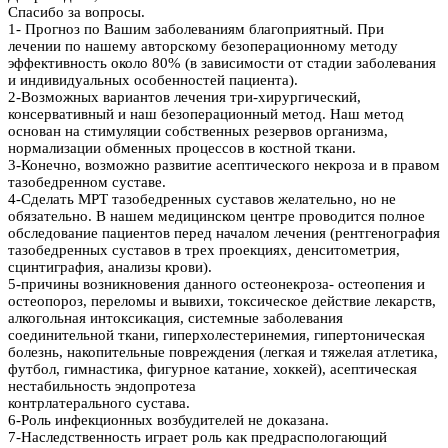
Спасибо за вопросы.
1- Прогноз по Вашим заболеваниям благоприятный. При
лечении по нашему авторскому безоперационному методу
эффективность около 80% (в зависимости от стадии заболевания
и индивидуальных особенностей пациента).
2-Возможных вариантов лечения три-хирургический,
консервативный и наш безоперационный метод. Наш метод
основан на стимуляции собственных резервов организма,
нормализации обменных процессов в костной ткани.
3-Конечно, возможно развитие асептического некроза и в правом
тазобедренном суставе.
4-Сделать МРТ тазобедренных суставов желательно, но не
обязательно. В нашем медицинском центре проводится полное
обследование пациентов перед началом лечения (рентгенография
тазобедренных суставов в трех проекциях, денситометрия,
сцинтиграфия, анализы крови).
5-причины возникновения данного остеонекроза- остеопения и
остеопороз, переломы и вывихи, токсическое действие лекарств,
алкогольная интоксикация, системные заболевания
соединительной ткани, гиперхолестеринемия, гипертоническая
болезнь, накопительные повреждения (легкая и тяжелая атлетика,
футбол, гимнастика, фигурное катание, хоккей), асептическая
нестабильность эндопротеза
контрлатерального сустава.
6-Роль инфекционных возбудителей не доказана.
7-Наследственность играет роль как предраспологающий