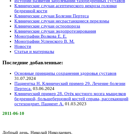
Истории развития заболеваний тазобедренных суставов
Клинические случаи асептического некроза головки
бедренной кости
Клинические случаи Болезни Пертеса
Клинические случаи несрастающиеся переломы
Клинические случаи остеопороза
Клинические случаи эндопротезирования
Монографии Волкова Е. Е.
Монографии Успенского В. М.
Новости
Статьи и материалы
Последние добавленные:
Основные принципы сохранения здоровья суставов
31.07.2024
Пациентка Н. Клинический пример 29. Лечение болезни
Пертеса.
03.06.2024
Клинический пример 28. Отёк костного мозга мыщелков
бедренной, большеберцовой костей справа, рассекающий
остехондрит. Пациент А.
01.03.2023
2011-06-10
Добрый день, Николай Николаевич.