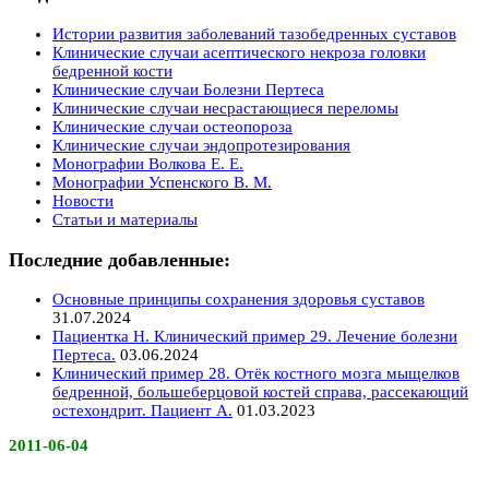
Истории развития заболеваний тазобедренных суставов
Клинические случаи асептического некроза головки
бедренной кости
Клинические случаи Болезни Пертеса
Клинические случаи несрастающиеся переломы
Клинические случаи остеопороза
Клинические случаи эндопротезирования
Монографии Волкова Е. Е.
Монографии Успенского В. М.
Новости
Статьи и материалы
Последние добавленные:
Основные принципы сохранения здоровья суставов
31.07.2024
Пациентка Н. Клинический пример 29. Лечение болезни
Пертеса.
03.06.2024
Клинический пример 28. Отёк костного мозга мыщелков
бедренной, большеберцовой костей справа, рассекающий
остехондрит. Пациент А.
01.03.2023
2011-06-04