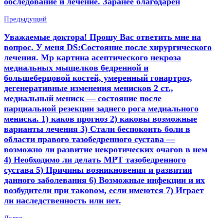
обследование и лечение. Заранее благодарен
Предыдущий
Уважаемые доктора! Прошу Вас ответить мне на
вопрос. У меня DS:Состояние после хирургического
лечения. Мр картина асептического некроза
медиальных мыщелков бедренной и
большеберцовой костей, умеренный гонартроз,
дегенеративные изменения менисков 2 ст.,
медиальный мениск — состояние после
парциальной резекции заднего рога медиального
мениска. 1) каков прогноз 2) каковы возможные
варианты лечения 3) Стали беспокоить боли в
области правого тазобедренного сустава —
возможно ли развитие некротических очагов в нем
4) Необходимо ли делать МРТ тазобедренного
сустава 5) Причины возникновения и развития
данного заболевания 6) Возможные инфекции и их
возбудители при таковом, если имеются 7) Играет
ли наследственность или нет.