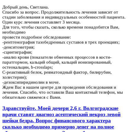
Добрый день, Светлана.
Спасибо за вопрос. Продолжительность лечения зависит от
стадии заболевания и индивидуальных особенностей пациента.
Один курс лечения составляет 3 месяца.
Для того, чтобы сказать, сколько времени понадобится Вам,
необходимо
провести подробное обследование:
-рентгенография тазобедренных суставов в трех проекциях;
-денситометрия;
-сцинтиграфия;
-анализ крови (показатели обменных процессов в кости-
паратгормон, кальций общий, кальций ионизированный,
остеокальцин, b-crosslaps;
С-реактивный белок, ревматоидный фактор, билирубин,
холестерин);
-дезоксипиридинолин в моче.
Ждем Вас в нашем центре для проведения обследования и
лечения. Спасибо, что оставили Ваш контактный телефон, мы
обязательно свяжемся с Вами.
Здравствуйте. Моей дочери 2,6 г. Волгоградские
врачи ставят диагноз асептический некроз левой
шейки бедра. Вопрос финансового характера
сколько необходимо примерно денег на полное