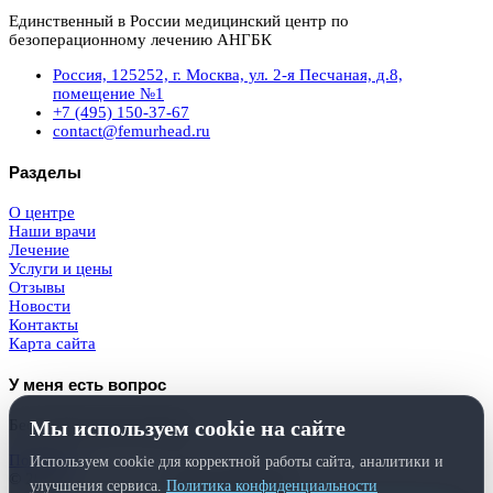
Единственный в России медицинский центр по
безоперационному лечению АНГБК
Россия, 125252, г. Москва, ул. 2-я Песчаная, д.8,
помещение №1
+7 (495) 150-37-67
contact@femurhead.ru
Разделы
О центре
Наши врачи
Лечение
Услуги и цены
Отзывы
Новости
Контакты
Карта сайта
У меня есть вопрос
Мы используем cookie на сайте
Бесплатная консультация
Получить
Используем cookie для корректной работы сайта, аналитики и
© 2026
Femurhead.ru
. Права защищены.
улучшения сервиса.
Политика конфиденциальности