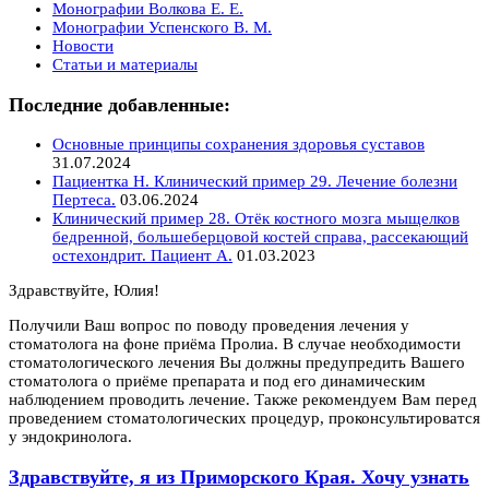
Монографии Волкова Е. Е.
Монографии Успенского В. М.
Новости
Статьи и материалы
Последние добавленные:
Основные принципы сохранения здоровья суставов
31.07.2024
Пациентка Н. Клинический пример 29. Лечение болезни
Пертеса.
03.06.2024
Клинический пример 28. Отёк костного мозга мыщелков
бедренной, большеберцовой костей справа, рассекающий
остехондрит. Пациент А.
01.03.2023
Здравствуйте, Юлия!
Получили Ваш вопрос по поводу проведения лечения у
стоматолога на фоне приёма Пролиа. В случае необходимости
стоматологического лечения Вы должны предупредить Вашего
стоматолога о приёме препарата и под его динамическим
наблюдением проводить лечение. Также рекомендуем Вам перед
проведением стоматологических процедур, проконсультироватся
у эндокринолога.
Здравствуйте, я из Приморского Края. Хочу узнать