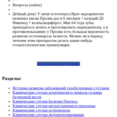
-
Вопросы (online)
-
Добрый день! У меня остеопороз.Врач эндокринолог
назначил уколы Пролиа раз в 6 месяцев + кальций Д3
Никомед + колекальциферол .Мне 64 года зубы
приходиться лечить и протезировать периодически, а в
противопоказаниях у Пролиа есть большая вероятность
развития остеонекроза челюсти. Можно ли в период
лечения этим препаратом делать какие-нибудь
стоматологические манипуляции.
Бесплатная консультация
Разделы:
Истории развития заболеваний тазобедренных суставов
Клинические случаи асептического некроза головки
бедренной кости
Клинические случаи Болезни Пертеса
Клинические случаи несрастающиеся переломы
Клинические случаи остеопороза
Клинические случаи эндопротезирования