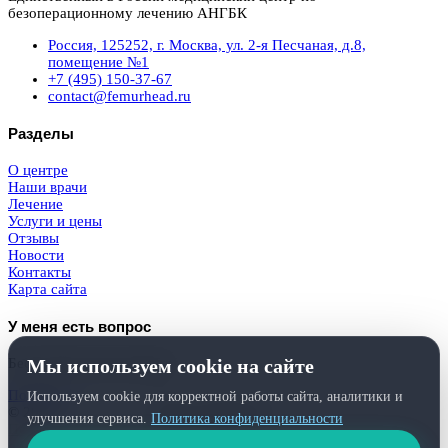
безоперационному лечению АНГБК
Россия, 125252, г. Москва, ул. 2-я Песчаная, д.8,
помещение №1
+7 (495) 150-37-67
contact@femurhead.ru
Разделы
О центре
Наши врачи
Лечение
Услуги и цены
Отзывы
Новости
Контакты
Карта сайта
У меня есть вопрос
Мы используем cookie на сайте
Бесплатная консультация
Получить
Используем cookie для корректной работы сайта, аналитики и
© 2026
Femurhead.ru
. Права защищены.
улучшения сервиса.
Политика конфиденциальности
Политика конфиденциальности
и
обработки персональных данных