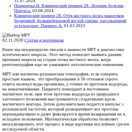
31.07.2024
Пациентка Н. Клинический пример 29. Лечение болезни
Пертеса.
03.06.2024
Клинический пример 28. Отёк костного мозга мыщелков
бедренной, большеберцовой костей справа, рассекающий
остехондрит. Пациент А.
01.03.2023
02.11.2020
Статьи и материалы
Ранее мы неоднократно писали о важности МРТ в диагностике
асептического некроза. Этот метод помогает выявить ранние
признаки некроза на стадии отека костного мозга, когда
рентгенография еще не улавливает патологические изменения.
МРТ или магнитно-резонансная томография, если говорить
простым языком, это преобразование в 50 оттенков серого
ответа молекул воды организма, а точнее ее протонов водорода,
на намагничивание. Пациента помещают в постоянное
магнитное поле, при этом протоны водорода из природного
хаотичного положения выстраиваются солдатиками вдоль
магнитного вектора. Затем дополнительно подается импульс с
резонансной частотой, который разворачивает все протоны
перпендикулярно и далее фиксируется время возвращения их в
исходное положение. Математическая обработка позволяет
визуализировать этот процесс в виде картинки послойных срезов
исследуемой области.