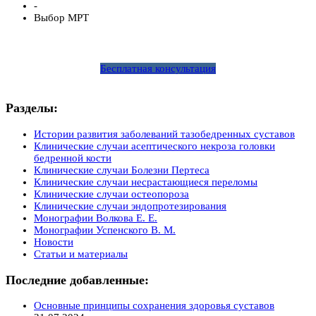
-
Выбор МРТ
Бесплатная консультация
Разделы:
Истории развития заболеваний тазобедренных суставов
Клинические случаи асептического некроза головки
бедренной кости
Клинические случаи Болезни Пертеса
Клинические случаи несрастающиеся переломы
Клинические случаи остеопороза
Клинические случаи эндопротезирования
Монографии Волкова Е. Е.
Монографии Успенского В. М.
Новости
Статьи и материалы
Последние добавленные:
Основные принципы сохранения здоровья суставов