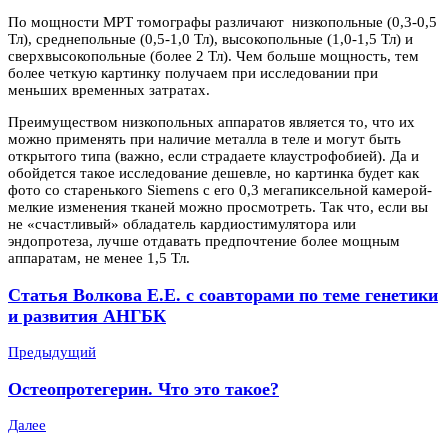
По мощности МРТ томографы различают низкопольные (0,3-0,5
Тл), среднепольные (0,5-1,0 Тл), высокопольные (1,0-1,5 Тл) и
сверхвысокопольные (более 2 Тл). Чем больше мощность, тем
более четкую картинку получаем при исследовании при
меньших временных затратах.
Преимуществом низкопольных аппаратов является то, что их
можно применять при наличие металла в теле и могут быть
открытого типа (важно, если страдаете клаустрофобией). Да и
обойдется такое исследование дешевле, но картинка будет как
фото со старенького Siemens с его 0,3 мегапиксельной камерой-
мелкие изменения тканей можно просмотреть. Так что, если вы
не «счастливый» обладатель кардиостимулятора или
эндопротеза, лучше отдавать предпочтение более мощным
аппаратам, не менее 1,5 Тл.
Статья Волкова Е.Е. с соавторами по теме генетики
и развития АНГБК
Предыдущий
Остеопротегерин. Что это такое?
Далее