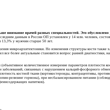
ольше внимание врачей разных специальностей. Это обусловлен
следним данным в России ОП установлен у 14 млн. человек, состоя
 13,3% у мужчин старше 50 лет.
ения микроархитектоники. Но изменения структуры кости также ха
л все более актуальным становится вопрос ранней диагностики, на
 (объективное количественное измерение параметров плотности ко
и заболеваний, связанных с нарушением кальций-фосфорного обмен
плотность костной ткани (кортикостероиды, контрацептивы, проти
пин-релизинг гормона), при несбалансированном питании (соблюде
офеинсодержащих напитков).