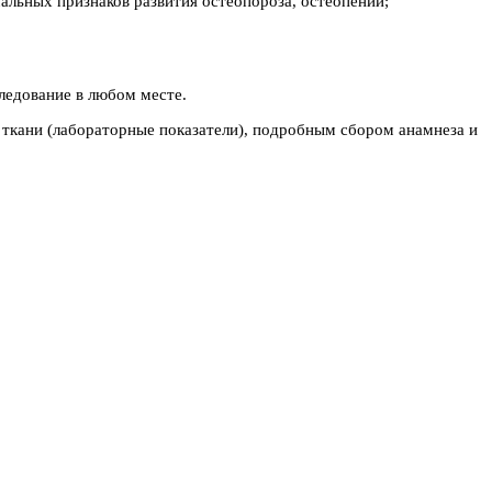
альных признаков развития остеопороза, остеопении;
ледование в любом месте.
 ткани (лабораторные показатели), подробным сбором анамнеза и