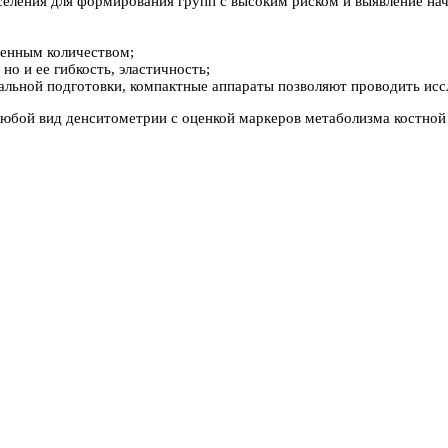
селения для формирования групп с высоким риском и выявление нач
ченным количеством;
но и ее гибкость, эластичность;
альной подготовки, компактные аппараты позволяют проводить исс
любой вид денситометрии с оценкой маркеров метаболизма костной