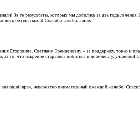
елали! За те результаты, которых мы добились за два года лечения.
 ходить без костылей! Спасибо вам большое.
гения Егоровича, Светлану Эренценовну – за поддержку, тонко и п
, за то, что искренне старались добиться и добились улучшений! Сп
 знающий врач, невероятно внимательный к каждой жалобе! Спаси