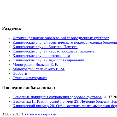
Разделы:
Истории развития заболеваний тазобедренных суставов
Клинические случаи асептического некроза головки бедренн
Клинические случаи Болезни Пертеса
Клинические случаи несрастающиеся переломы
Клинические случаи остеопороза
Клинические случаи эндопротезирования
Монографии Волкова Е. Е.
Монографии Успенского В. М.
Новости
Статьи и материалы
Последние добавленные:
Основные принципы сохранения здоровья суставов
31.07.2
Пациентка Н. Клинический пример 29. Лечение болезни Пер
Клинический пример 28. Отёк костного мозга мыщелков бед
31.07.2017
Статьи и материалы