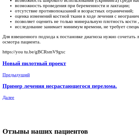
возможность широкого использования (скрининга) среди на
возможность проведения при беременности и лактации;
отсутствие противопоказаний и возрастных ограничений;
оценка изменений костной ткани в ходе лечения с неограни
позволяет оценить не только минеральную плотность кости , 
исследование занимает минимум времени, не требует специ
Для взвешенного подхода к постановке диагноза нужно сочетать 
осмотра пациента.
https://you tu.be/gBCRsmV9gxc
Новый пилотный проект
Предыдущий
Пример лечения несрастающегося перелома.
Далее
Отзывы наших пациентов