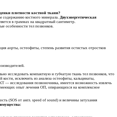
ценки плотности костной ткани?
ом содержанию костного минерала.
Двухэнергетическая
яется в граммах на квадратный сантиметр.
ые особенности тел позвонков.
ация аорты, остеофиты, степень развития остистых отростков
оизводителей.
но исследовать компактную и губчатую ткань тел позвонков, что
 кости, исключить из анализа остеофиты, кальцинаты,
 КТ — исследования позвоночника, имеется возможность извлечь
, имеющих опыт лечения ОП, опирающихся на комплексное
сть (SOS от англ. speed of sound) и величины затухания
имущества: