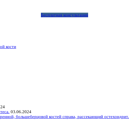
Бесплатная консультация
ой кости
024
теса.
03.06.2024
ренной, большеберцовой костей справа, рассекающий остехондрит.