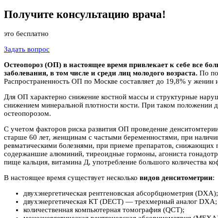
Получите
консультацию
врача!
это бесплатно
Задать вопрос
Остеопороз (ОП) в настоящее время привлекает к себе все б
заболевания, в том числе и среди лиц молодого возраста.
По по
Распространенность ОП по Москве составляет до 19,8% у женин и
Для ОП характерно снижение костной массы и структурные наруш
снижением минеральной плотности кости. При таком положении де
остеопорозом.
С учетом факторов риска развития ОП проведение денситомтерии
старше 60 лет, женщинам с частыми беременностями, при наличи
ревматическими болезнями, при приеме препаратов, снижающих 
содержаншие алюминий, тиреоидные гормоны, агониста гонадотро
пище кальция, витамина Д, употребление большого количества к
В настоящее время существует несколько
видов денситометрии
:
двухэнергетическая рентгеновская абсорбциометрия (DXA);
двухэнергетическая КТ (DECT) — трехмерный аналог DXA;
количественная компьютерная томография (QCT);