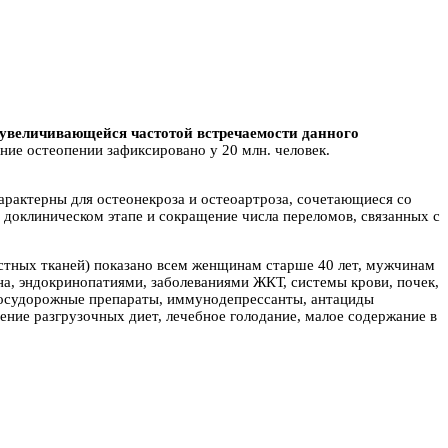
о увеличивающейся частотой встречаемости данного
ние остеопении зафиксировано у 20 млн. человек.
рактерны для остеонекроза и остеоартроза, сочетающиеся со
 доклиническом этапе и сокращение числа переломов, связанных с
стных тканей) показано всем женщинам старше 40 лет, мужчинам
а, эндокринопатиями, заболеваниями ЖКТ, системы крови, почек,
восудорожные препараты, иммунодепрессанты, антациды
ние разгрузочных диет, лечебное голодание, малое содержание в