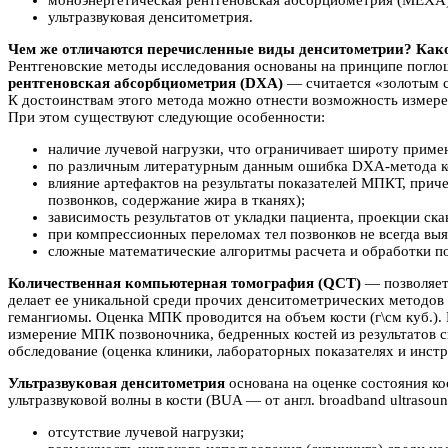
моноэнергетическая рентгеновская абсорциометрия (МЕХА)
ультразвуковая денситометрия.
Чем же отличаются перечисленные виды денситометрии? Како
Рентгеновские методы исследования основаны на принципе погло
рентгеновская абсорбциометрия (DXA)
— считается «золотым с
К достоинствам этого метода можно отнести возможность измере
При этом существуют следующие особенности:
наличие лучевой нагрузки, что ограничивает широту приме
по различным литературным данным ошибка DXA-метода ко
влияние артефактов на результаты показателей МПКТ, приче
позвонков, содержание жира в тканях);
зависимость результатов от укладки пациента, проекции ска
при компрессионных переломах тел позвонков не всегда вы
сложные математические алгоритмы расчета и обработки по
Количественная компьютерная томография (QCT)
— позволяет 
делает ее уникальной среди прочих денситометрических методов 
гемангиомы. Оценка МПК проводится на объем кости (г\см куб.).
измерение МПК позвоночника, бедренных костей из результатов 
обследование (оценка клиники, лабораторных показателях и инст
Ультразвуковая денситометрия
основана на оценке состояния кос
ультразвуковой волны в кости (BUA — от англ. broadband ultrasou
отсутствие лучевой нагрузки;