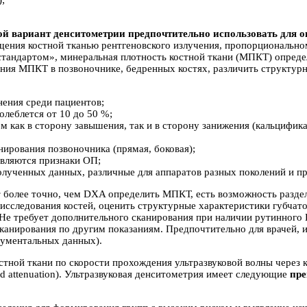
;
й вариант денситометрии предпочтительно использовать для о
щения костной тканью рентгеновского излучения, пропорциональн
тандартом», минеральная плотность костной ткани (МПКТ) определ
ния МПКТ в позвоночнике, бедренных костях, различить структурн
нения среди пациентов;
леблется от 10 до 50 %;
м как в сторону завышения, так и в сторону занижения (кальцифик
нирования позвоночника (прямая, боковая);
являются признаки ОП;
лученных данных, различные для аппаратов разных поколений и пр
более точно, чем DXA определить МПКТ, есть возможность раздель
исследования костей, оценить структурные характеристики губчатой
 Не требует дополнительного сканирования при наличии рутинного
сканирования по другим показаниям. Предпочтительно для врачей
рументальных данных).
тной ткани по скорости прохождения ультразвуковой волны через ко
nd attenuation). Ультразвуковая денситометрия имеет следующие
пре