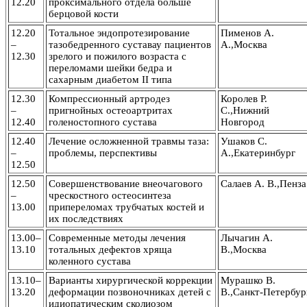
12.20
проксимального отдела больше
берцовой кости
12.20
Тотальное эндопротезирование
Пименов А.
–
тазобедренного суставау пациентов
А.,Москва
12.30
зрелого и пожилого возраста с
переломами шейки бедра и
сахарным диабетом II типа
12.30
Компрессионный артродез
Королев Р.
–
пригнойных остеоартритах
С.,Нижний
12.40
голеностопного сустава
Новгород
12.40
Лечение осложненной травмы таза:
Ушаков С.
–
проблемы, перспективы
А.,Екатеринбург
12.50
12.50
Совершенствование внеочагового
Салаев А. В.,Пенза
–
чрескостного остеосинтеза
13.00
припереломах трубчатых костей и
их последствиях
13.00–
Современные методы лечения
Лычагин А.
13.10
тотальных дефектов хряща
В.,Москва
коленного сустава
13.10–
Варианты хирургической коррекции
Мурашко В.
13.20
деформации позвоночниках детей с
В.,Санкт-Петербур
идиопатическим сколиозом