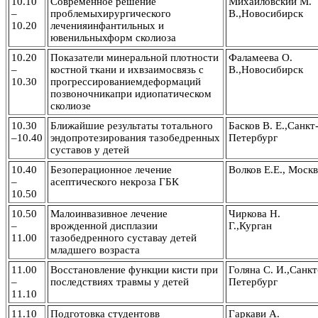
10.10
Современное решение
Михайловский М.
–
проблемыхирургического
В.,Новосибирск
10.20
леченияинфантильных и
ювенильныхформ сколиоза
10.20
Показатели минеральной плотности
Фаламеева О.
–
костной ткани и ихвзаимосвязь с
В.,Новосибирск
10.30
прогрессированиемдеформаций
позвоночникапри идиопатическом
сколиозе
10.30
Ближайшие результаты тотального
Басков В. Е.,Санкт
–10.40
эндопротезирования тазобедренных
Петербург
суставов у детей
10.40
Безоперационное лечение
Волков Е.Е., Москв
–
асептического некроза ГБК
10.50
10.50
Малоинвазивное лечение
Чиркова Н.
–
врожденной дисплазии
Г.,Курган
11.00
тазобедренного суставау детей
младшего возраста
11.00
Восстановление функции кисти при
Голяна С. И.,Санкт
–
последствиях травмы у детей
Петербург
11.10
11.10
Подготовка студентовв
Гаркави А.