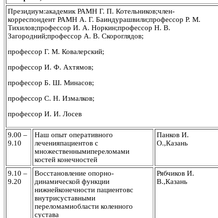
Президиум:академик РАМН Г. П. Котельников;член-
корреспондент РАМН А. Г. Баиндурашвили;профессор Р. М.
Тихилов;профессор И. А. Норкин;профессор Н. В.
Загородний;профессор А. В. Скороглядов;
профессор Г. М. Ковалерский;
профессор И. Ф. Ахтямов;
профессор Б. Ш. Минасов;
профессор С. Н. Измалков;
профессор И. И. Лосев
9.00 –
Наш опыт оперативного
Панков И.
9.10
леченияпациентов с
О.,Казань
множественнымипереломами
костей конечностей
9.10 –
Восстановление опорно-
Рябчиков И.
9.20
динамической функции
В.,Казань
нижнейконечности пациентовс
внутрисуставными
переломамиобласти коленного
сустава