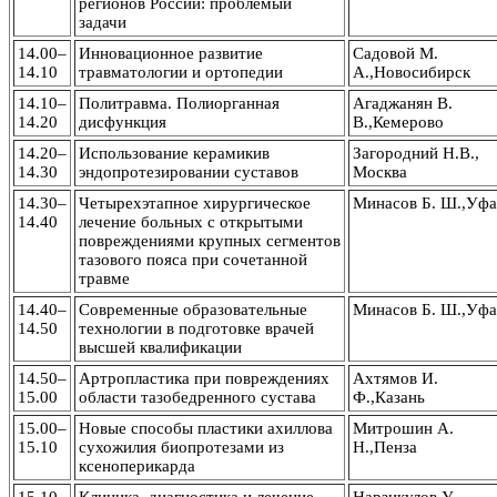
регионов России: проблемыи
задачи
14.00–
Инновационное развитие
Садовой М.
14.10
травматологии и ортопедии
А.,Новосибирск
14.10–
Политравма. Полиорганная
Агаджанян В.
14.20
дисфункция
В.,Кемерово
14.20–
Использование керамикив
Загородний Н.В.,
14.30
эндопротезировании суставов
Москва
14.30–
Четырехэтапное хирургическое
Минасов Б. Ш.,Уфа
14.40
лечение больных с открытыми
повреждениями крупных сегментов
тазового пояса при сочетанной
травме
14.40–
Современные образовательные
Минасов Б. Ш.,Уфа
14.50
технологии в подготовке врачей
высшей квалификации
14.50–
Артропластика при повреждениях
Ахтямов И.
15.00
области тазобедренного сустава
Ф.,Казань
15.00–
Новые способы пластики ахиллова
Митрошин А.
15.10
сухожилия биопротезами из
Н.,Пенза
ксеноперикарда