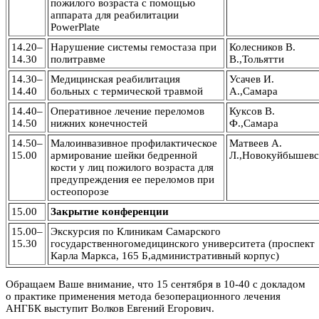
пожилого возраста с помощью
аппарата для реабилитации
PowerPlate
14.20–
Нарушение системы гемостаза при
Колесников В.
14.30
политравме
В.,Тольятти
14.30–
Медицинская реабилитация
Усачев И.
14.40
больных с термической травмой
А.,Самара
14.40–
Оперативное лечение переломов
Куксов В.
14.50
нижних конечностей
Ф.,Самара
14.50–
Малоинвазивное профилактическое
Матвеев А.
15.00
армирование шейки бедренной
Л.,Новокуйбышевс
кости у лиц пожилого возраста для
предупреждения ее переломов при
остеопорозе
15.00
Закрытие конференции
15.00–
Экскурсия по Клиникам Самарского
15.30
государственногомедицинского университета (проспект
Карла Маркса, 165 Б,административный корпус)
Обращаем Ваше внимание, что 15 сентября в 10-40 с докладом
о практике применения метода безоперационного лечения
АНГБК выступит Волков Евгений Егорович.