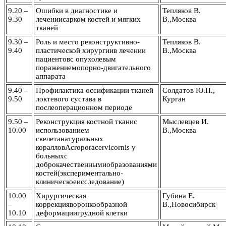
9.20 –
Ошибки в диагностике и
Тепляков В.
9.30
лечениисарком костей и мягких
В.,Москва
тканей
9.30 –
Роль и место реконструктивно-
Тепляков В.
9.40
пластической хирургиив лечении
В.,Москва
пациентовс опухолевым
поражениемопорно-двигательного
аппарата
9.40 –
Профилактика оссификации тканей
Солдатов Ю.П.,
9.50
локтевого сустава в
Курган
послеоперационном периоде
9.50 –
Реконструкция костной тканис
Мыслевцев И.
10.00
использованием
В.,Москва
скелетанатуральных
коралловAcroporacervicornis у
больныхс
доброкачественнымиобразованиями
костей(экспериментально-
клиническоеисследование)
10.00
Хирургическая
Губина Е.
–
коррекцияворонкообразной
В.,Новосибирск
10.10
деформациигрудной клетки