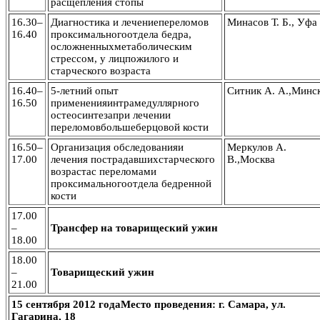
расщепления стопы
16.30–
Диагностика и лечениепереломов
Минасов Т. Б., Уфа
16.40
проксимальногоотдела бедра,
осложненныхметаболическим
стрессом, у лицпожилого и
старческого возраста
16.40–
5-летний опыт
Ситник А. А.,Минс
16.50
примененияинтрамедуллярного
остеосинтезапри лечении
переломовбольшеберцовой кости
16.50–
Организация обследованияи
Меркулов А.
17.00
лечения пострадавшихстарческого
В.,Москва
возрастас переломами
проксимальногоотдела бедренной
кости
17.00
–
Трансфер на товарищеский ужин
18.00
18.00
–
Товарищеский ужин
21.00
15 сентября 2012 года
Место проведения: г. Самара, ул.
Гагарина, 18