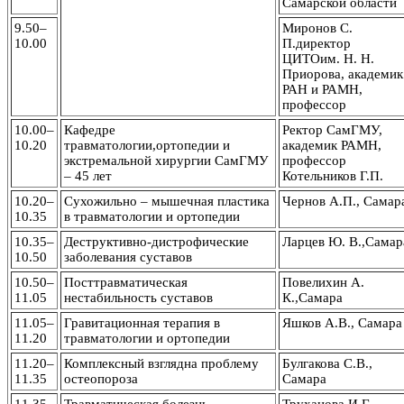
Самарской области
9.50–
Миронов С.
10.00
П.директор
ЦИТОим. Н. Н.
Приорова, академик
РАН и РАМН,
профессор
10.00–
Кафедре
Ректор СамГМУ,
10.20
травматологии,ортопедии и
академик РАМН,
экстремальной хирургии СамГМУ
профессор
– 45 лет
Котельников Г.П.
10.20–
Сухожильно – мышечная пластика
Чернов А.П., Самар
10.35
в травматологии и ортопедии
10.35–
Деструктивно-дистрофические
Ларцев Ю. В.,Самар
10.50
заболевания суставов
10.50–
Посттравматическая
Повелихин А.
11.05
нестабильность суставов
К.,Самара
11.05–
Гравитационная терапия в
Яшков А.В., Самара
11.20
травматологии и ортопедии
11.20–
Комплексный взглядна проблему
Булгакова С.В.,
11.35
остеопороза
Самара