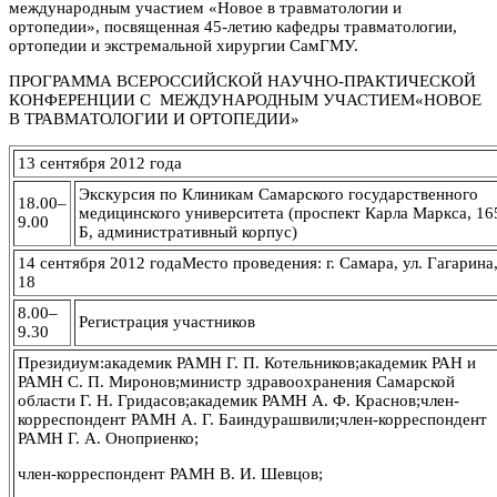
международным участием «Новое в травматологии и
ортопедии», посвященная 45-летию кафедры травматологии,
ортопедии и экстремальной хирургии СамГМУ.
ПРОГРАММА ВСЕРОССИЙСКОЙ НАУЧНО-ПРАКТИЧЕСКОЙ
КОНФЕРЕНЦИИ С МЕЖДУНАРОДНЫМ УЧАСТИЕМ«НОВОЕ
В ТРАВМАТОЛОГИИ И ОРТОПЕДИИ»
13 сентября 2012 года
Экскурсия по Клиникам Самарского государственного
18.00–
медицинского университета (проспект Карла Маркса, 16
9.00
Б, административный корпус)
14 сентября 2012 годаМесто проведения: г. Самара, ул. Гагарина
18
8.00–
Регистрация участников
9.30
Президиум:академик РАМН Г. П. Котельников;академик РАН и
РАМН С. П. Миронов;министр здравоохранения Самарской
области Г. Н. Гридасов;академик РАМН А. Ф. Краснов;член-
корреспондент РАМН А. Г. Баиндурашвили;член-корреспондент
РАМН Г. А. Оноприенко;
член-корреспондент РАМН В. И. Шевцов;