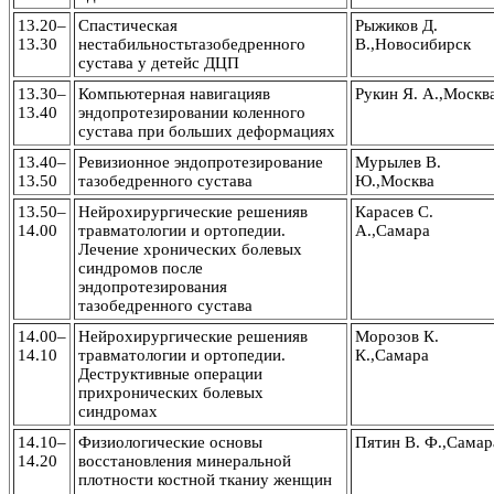
13.20–
Спастическая
Рыжиков Д.
13.30
нестабильностьтазобедренного
В.,Новосибирск
сустава у детейс ДЦП
13.30–
Компьютерная навигацияв
Рукин Я. А.,Москв
13.40
эндопротезировании коленного
сустава при больших деформациях
13.40–
Ревизионное эндопротезирование
Мурылев В.
13.50
тазобедренного сустава
Ю.,Москва
13.50–
Нейрохирургические решенияв
Карасев С.
14.00
травматологии и ортопедии.
А.,Самара
Лечение хронических болевых
синдромов после
эндопротезирования
тазобедренного сустава
14.00–
Нейрохирургические решенияв
Морозов К.
14.10
травматологии и ортопедии.
К.,Самара
Деструктивные операции
прихронических болевых
синдромах
14.10–
Физиологические основы
Пятин В. Ф.,Самар
14.20
восстановления минеральной
плотности костной тканиу женщин