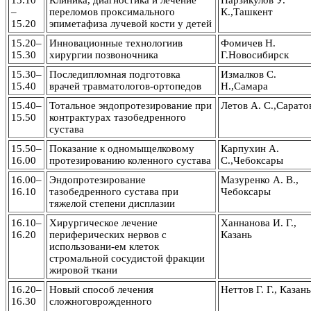
15.10
Клиника, диагностика и лечение
Нарзикулов У.
–
переломов проксимального
К.,Ташкент
15.20
эпиметафиза лучевой кости у детей
15.20–
Инновационные технологиив
Фомичев Н.
15.30
хирургии позвоночника
Г.Новосибирск
15.30–
Последипломная подготовка
Измалков С.
15.40
врачей травматологов-ортопедов
Н.,Самара
15.40–
Тотальное эндопротезирование при
Летов А. С.,Сарато
15.50
контрактурах тазобедренного
сустава
15.50–
Показание к одномыщелковому
Карпухин А.
16.00
протезированию коленного сустава
С.,Чебоксары
16.00–
Эндопротезирование
Мазуренко А. В.,
16.10
тазобедренного сустава при
Чебоксары
тяжелой степени дисплазии
16.10–
Хирургическое лечение
Ханнанова И. Г.,
16.20
периферических нервов с
Казань
использовани-ем клеток
стромальной сосудистой фракции
жировой ткани
16.20–
Новый способ лечения
Неттов Г. Г., Казань
16.30
сложноговрожденного