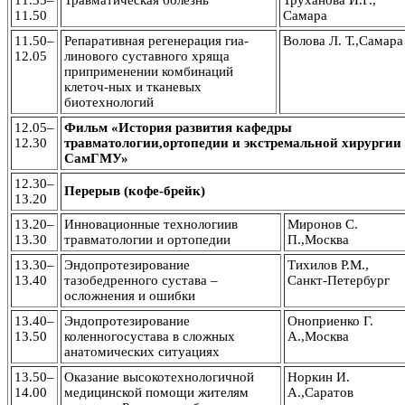
11.35–
Травматическая болезнь
Труханова И.Г.,
11.50
Самара
11.50–
Репаративная регенерация гиа-
Волова Л. Т.,Самара
12.05
линового суставного хряща
приприменении комбинаций
клеточ-ных и тканевых
биотехнологий
12.05–
Фильм «История развития кафедры
12.30
травматологии,ортопедии и экстремальной хирургии
СамГМУ»
12.30–
Перерыв (кофе-брейк)
13.20
13.20–
Инновационные технологиив
Миронов С.
13.30
травматологии и ортопедии
П.,Москва
13.30–
Эндопротезирование
Тихилов Р.М.,
13.40
тазобедренного сустава –
Санкт-Петербург
осложнения и ошибки
13.40–
Эндопротезирование
Оноприенко Г.
13.50
коленногосустава в сложных
А.,Москва
анатомических ситуациях
13.50–
Оказание высокотехнологичной
Норкин И.
14.00
медицинской помощи жителям
А.,Саратов