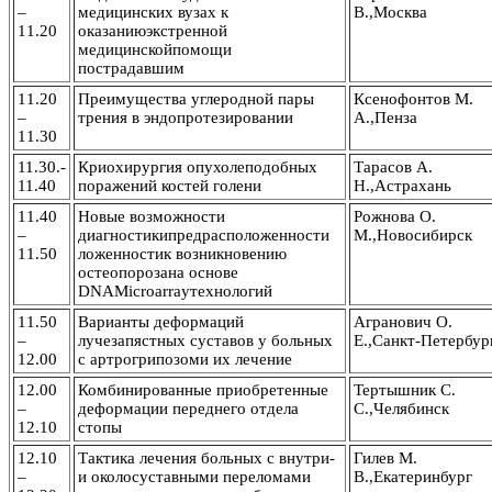
–
медицинских вузах к
В.,Москва
11.20
оказаниюэкстренной
медицинскойпомощи
пострадавшим
11.20
Преимущества углеродной пары
Ксенофонтов М.
–
трения в эндопротезировании
А.,Пенза
11.30
11.30.-
Криохирургия опухолеподобных
Тарасов А.
11.40
поражений костей голени
Н.,Астрахань
11.40
Новые возможности
Рожнова О.
–
диагностикипредрасположенности
М.,Новосибирск
11.50
ложенностик возникновению
остеопорозана основе
DNAMicroarrayтехнологий
11.50
Варианты деформаций
Агранович О.
–
лучезапястных суставов у больных
Е.,Санкт-Петербур
12.00
с артрогрипозоми их лечение
12.00
Комбинированные приобретенные
Тертышник С.
–
деформации переднего отдела
С.,Челябинск
12.10
стопы
12.10
Тактика лечения больных с внутри-
Гилев М.
–
и околосуставными переломами
В.,Екатеринбург