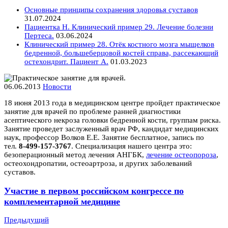
Основные принципы сохранения здоровья суставов
31.07.2024
Пациентка Н. Клинический пример 29. Лечение болезни
Пертеса.
03.06.2024
Клинический пример 28. Отёк костного мозга мыщелков
бедренной, большеберцовой костей справа, рассекающий
остехондрит. Пациент А.
01.03.2023
06.06.2013
Новости
18 июня 2013 года в медицинском центре пройдет практическое
занятие для врачей по проблеме ранней диагностики
асептического некроза головки бедренной кости, группам риска.
Занятие проведет заслуженный врач РФ, кандидат медицинских
наук, профессор Волков Е.Е. Занятие бесплатное, запись по
тел.
8-499-157-3767
. Специализация нашего центра это:
безоперационный метод лечения АНГБК,
лечение остеопороза
,
остеохондропатии, остеоартроза, и других заболеваний
суставов.
Участие в первом российском конгрессе по
комплементарной медицине
Предыдущий