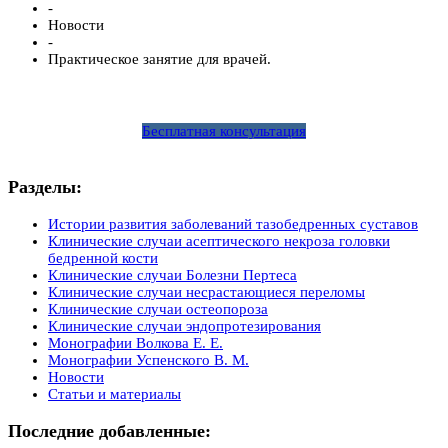
-
Новости
-
Практическое занятие для врачей.
Бесплатная консультация
Разделы:
Истории развития заболеваний тазобедренных суставов
Клинические случаи асептического некроза головки
бедренной кости
Клинические случаи Болезни Пертеса
Клинические случаи несрастающиеся переломы
Клинические случаи остеопороза
Клинические случаи эндопротезирования
Монографии Волкова Е. Е.
Монографии Успенского В. М.
Новости
Статьи и материалы
Последние добавленные: