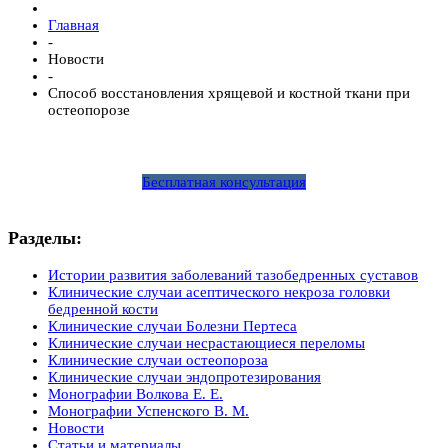
Главная
-
Новости
-
Способ восстановления хрящевой и костной ткани при
остеопорозе
Бесплатная консультация
Разделы:
Истории развития заболеваний тазобедренных суставов
Клинические случаи асептического некроза головки
бедренной кости
Клинические случаи Болезни Пертеса
Клинические случаи несрастающиеся переломы
Клинические случаи остеопороза
Клинические случаи эндопротезирования
Монографии Волкова Е. Е.
Монографии Успенского В. М.
Новости
Статьи и материалы