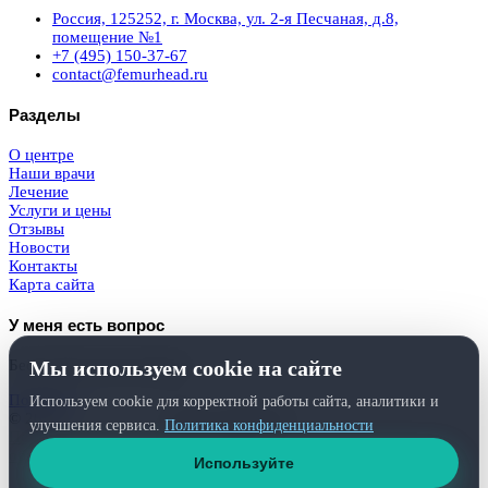
Россия, 125252, г. Москва, ул. 2-я Песчаная, д.8,
помещение №1
+7 (495) 150-37-67
contact@femurhead.ru
Разделы
О центре
Наши врачи
Лечение
Услуги и цены
Отзывы
Новости
Контакты
Карта сайта
У меня есть вопрос
Мы используем cookie на сайте
Бесплатная консультация
Получить
Используем cookie для корректной работы сайта, аналитики и
© 2026
Femurhead.ru
. Права защищены.
улучшения сервиса.
Политика конфиденциальности
Политика конфиденциальности
и
обработки персональных данных
Используйте