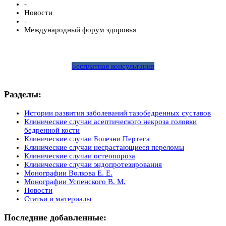
-
Новости
-
Международный форум здоровья
Бесплатная консультация
Разделы:
Истории развития заболеваний тазобедренных суставов
Клинические случаи асептического некроза головки
бедренной кости
Клинические случаи Болезни Пертеса
Клинические случаи несрастающиеся переломы
Клинические случаи остеопороза
Клинические случаи эндопротезирования
Монографии Волкова Е. Е.
Монографии Успенского В. М.
Новости
Статьи и материалы
Последние добавленные: