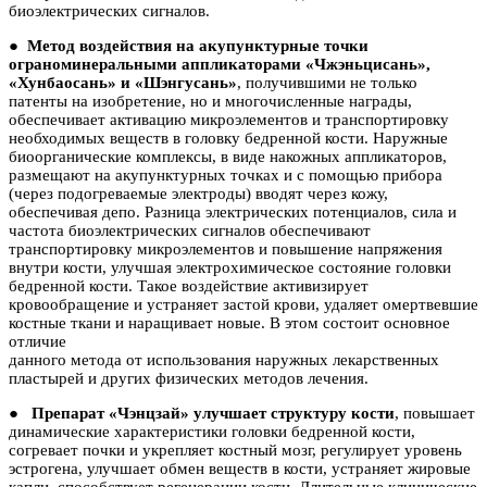
биоэлектрических сигналов.
●
Метод воздействия на акупунктурные точки
ограноминеральными аппликаторами «Чжэньцисань»,
«Хунбаосань» и «Шэнгусань»
, получившими не только
патенты на изобретение, но и многочисленные награды,
обеспечивает активацию микроэлементов и транспортировку
необходимых веществ в головку бедренной кости. Наружные
биоорганические комплексы, в виде накожных аппликаторов,
размещают на акупунктурных точках и с помощью прибора
(через подогреваемые электроды) вводят через кожу,
обеспечивая депо. Разница электрических потенциалов, сила и
частота биоэлектрических сигналов обеспечивают
транспортировку микроэлементов и повышение напряжения
внутри кости, улучшая электрохимическое состояние головки
бедренной кости. Такое воздействие активизирует
кровообращение и устраняет застой крови, удаляет омертвевшие
костные ткани и наращивает новые. В этом состоит основное
отличие
данного метода от использования наружных лекарственных
пластырей и других физических методов лечения.
●
Препарат «Чэнцзай» улучшает структуру кости
, повышает
динамические характеристики головки бедренной кости,
согревает почки и укрепляет костный мозг, регулирует уровень
эстрогена, улучшает обмен веществ в кости, устраняет жировые