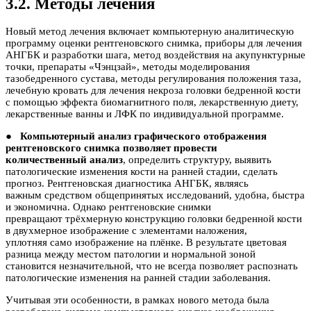
3.2. Методы лечения
Новый метод лечения включает компьютерную аналитическую
программу оценки рентгеновского снимка, приборы для лечения
АНГБК и разработки шага, метод воздействия на акупунктурные
точки, препараты «Чэнцзай», методы моделирования
тазобедренного сустава, методы регулирования положения таза,
лечебную кровать для лечения некроза головки бедренной кости
с помощью эффекта биомагнитного поля, лекарственную диету,
лекарственные ванны и ЛФК по индивидуальной программе.
●
Компьютерный анализ графического отображения
рентгеновского снимка позволяет провести
количественный анализ
, определить структуру, выявить
патологические изменения кости на ранней стадии, сделать
прогноз. Рентгеновская диагностика АНГБК, являясь
важным средством общепринятых исследований, удобна, быстра
и экономична. Однако рентгеновские снимки
превращают трёхмерную конструкцию головки бедренной кости
в двухмерное изображение с элементами наложения,
уплотняя само изображение на плёнке. В результате цветовая
разница между местом патологии и нормальной зоной
становится незначительной, что не всегда позволяет распознать
патологические изменения на ранней стадии заболевания.
Учитывая эти особенности, в рамках нового метода была