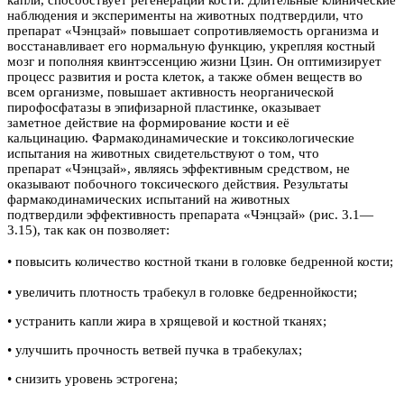
капли, способствует регенерации кости. Длительные клинические
наблюдения и эксперименты на животных подтвердили, что
препарат «Чэнцзай» повышает сопротивляемость организма и
восстанавливает его нормальную функцию, укрепляя костный
мозг и пополняя квинтэссенцию жизни Цзин. Он оптимизирует
процесс развития и роста клеток, а также обмен веществ во
всем организме, повышает активность неорганической
пирофосфатазы в эпифизарной пластинке, оказывает
заметное действие на формирование кости и её
кальцинацию. Фармакодинамические и токсикологические
испытания на животных свидетельствуют о том, что
препарат «Чэнцзай», являясь эффективным средством, не
оказывают побочного токсического действия. Результаты
фармакодинамических испытаний на животных
подтвердили эффективность препарата «Чэнцзай» (рис. 3.1—
3.15), так как он позволяет:
• повысить количество костной ткани в головке бедренной кости
;
• увеличить плотность трабекул в головке бедреннойкости;
• устранить капли жира в хрящевой и костной тканях;
• улучшить прочность ветвей пучка в трабекулах;
• снизить уровень эстрогена;