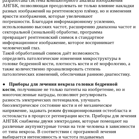
разработана система компьютерного анализа изображения
АНГБК, позволяющая преодолевать не только влияние накладки
разных изображений на рентгеновскую плёнку, но и изменения
яркости изображения, которые увеличивают
погрешности. Благодаря информационному усилению,
использованию высоких частот, расширению диапазона частот и
секторальной (зональной) обработке, программа
превращает рентгеновский снимок в стандартное
информационное изображение, которое воспринимает
человеческий глаз.
Такой обработанный снимок даёт возможность
определить патологические изменения микроструктуры в
головке бедренной кости, плотность кости и её морфологию, а
также количественно проанализировать степень
патологических изменений, обеспечивая раннюю диагностику.
●
Приборы для лечения некроза головки бедренной
кости
, получившие не только патенты на изобретение, но и
многочисленные награды, позволяют регулировать
разность электрических потенциалов, улучшать
биоэлектрическое состояние кости и её механическое
напряжение, задавать режим функционирования остеобласта и
остеокласта в процессе регенерации кости. Приборы для лечения
АНГБК снабжены двумя электродами, которые помещают на
различные акупунктурные точки на теле человека в зависимости
от типа некроза. В соответствии с программой лечения
выбирается интенсивность и частота подаваемых