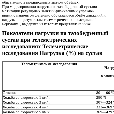
обязательно в предписанных врачом объёмах.
При моделировании нагрузки на тазобедренный сустави
мотивации регулярных занятий физическими упражне-
ниями с пациентом детально обсуждаются объём движений и
нагрузка по результатам телеметрических исследований по
Бергману1, выдержка из которых представлена ниже.
Показатели нагрузки на тазобедренный
сустав при телеметрических
исследованиях Телеметрические
исследования Нагрузка (%) на сустав
Телеметрические исследования
Нагру
в завис
Стояние
80—100 
Ходьба со скоростью 1 км/ч
280 %
Ходьба со скоростью 3 км/ч
307—324
Ходьба со скоростью 4 км/ч
333—369
Ходьба со скоростью 5 км/ч
369—429