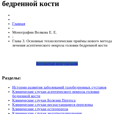
бедренной кости
Главная
-
Монографии Волкова Е. Е.
-
Глава 3. Основные технологические приёмы нового метода
лечения асептического некроза головки бедренной кости
Бесплатная консультация
Разделы:
Истории развития заболеваний тазобедренных суставов
Клинические случаи асептического некроза головки
бедренной кости
Клинические случаи Болезни Пертеса
Клинические случаи несрастающиеся переломы
Клинические случаи остеопороза
Клинические случаи эндопротезирования