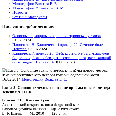
Монографии Волкова Е. Е.
Монографии Успенского В. М.
Новости
Статьи и материалы
Последние добавленные:
Основные принципы сохранения здоровья суставов
31.07.2024
Пациентка Н. Клинический пример 29. Лечение болезни
Пертеса.
03.06.2024
Клинический пример 28. Отёк костного мозга мыщелков
бедренной, большеберцовой костей справа, рассекающий
остехондрит. Пациент А.
01.03.2023
16.02.2014
Монографии Волкова Е. Е.
Глава 3 Основные технологические приёмы нового метода
лечения АНГБК
Волков Е.Е., Кэцинь Хуан
Асептический некроз головки бедренной кости.
Безоперационное лечение / Пер. с китайского
В.Ф. Щичко. — М., 2010. — 128 с.: ил.