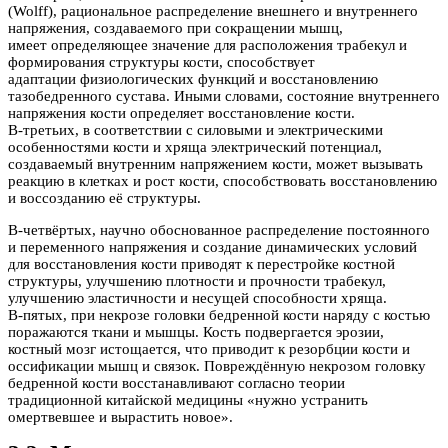
(Wolff), рациональное распределение внешнего и внутреннего
напряжения, создаваемого при сокращении мышц,
имеет определяющее значение для расположения трабекул и
формирования структуры кости, способствует
адаптации физиологических функций и восстановлению
тазобедренного сустава. Иными словами, состояние внутреннего
напряжения кости определяет восстановление кости.
В-третьих, в соответствии с силовыми и электрическими
особенностями кости и хряща электрический потенциал,
создаваемый внутренним напряжением кости, может вызывать
реакцию в клетках и рост кости, способствовать восстановлению
и воссозданию её структуры.
В-четвёртых, научно обоснованное распределение постоянного
и переменного напряжения и создание динамических условий
для восстановления кости приводят к перестройке костной
структуры, улучшению плотности и прочности трабекул,
улучшению эластичности и несущей способности хряща.
В-пятых, при некрозе головки бедренной кости наряду с костью
поражаются ткани и мышцы. Кость подвергается эрозии,
костный мозг истощается, что приводит к резорбции кости и
оссификации мышц и связок. Повреждённую некрозом головку
бедренной кости восстанавливают согласно теории
традиционной китайской медицины «нужно устранить
омертвевшее и вырастить новое».