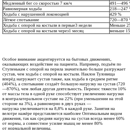
Медленный бег со скоростью 7 км/ч
491—496
Равномерная ходьба
218—247
Ходьба с нарушенной локомоцией
429 %
Лёгкое спотыкание
720—870
Ходьба с опорой на костыли в первые3 недели
Меньше 2
Ходьба с опорой на костыли через1 месяц
меньше 1
Особое внимание акцентируется на бытовых движениях,
оказывающих воздействие на пациента. Например, подъём по
Ступенькам с опорой на перила значительно больше разгружает
сустав, чем ходьба с опорой на костыли. Наклон Туловища
вперёд нагружает сустав также, как ходьба в среднем ритме
(404%), а спотыкание создаёт большую нагрузку на сустав (720
—870%), чем любая другая деятельность. Перенос тяжести 10%
от массы тела в одной руке способствует увеличению нагрузки
в контралатеральном суставе на 22% (при уменьшении на этой
стороне на 3%), а равномерно в двух руках —
нагрузка увеличивается на 8,8% в каждой руке. Занятия на
велотре нажёре представляется наиболее Оптимальным видом
движения, так как средняя нагрузка на сустав всегда менее 60%
от нормы, а совместное усилие мышц не менее 80%
от нормальной величины.