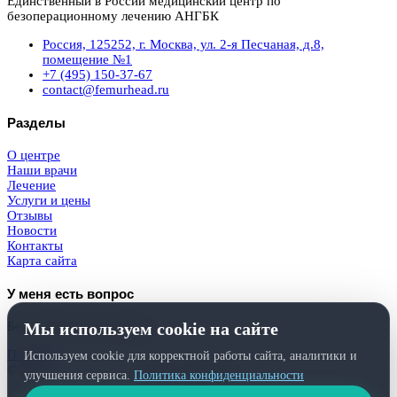
Единственный в России медицинский центр по
безоперационному лечению АНГБК
Россия, 125252, г. Москва, ул. 2-я Песчаная, д.8,
помещение №1
+7 (495) 150-37-67
contact@femurhead.ru
Разделы
О центре
Наши врачи
Лечение
Услуги и цены
Отзывы
Новости
Контакты
Карта сайта
У меня есть вопрос
Бесплатная консультация
Мы используем cookie на сайте
Получить
Используем cookie для корректной работы сайта, аналитики и
© 2026
Femurhead.ru
. Права защищены.
улучшения сервиса.
Политика конфиденциальности
Политика конфиденциальности
и