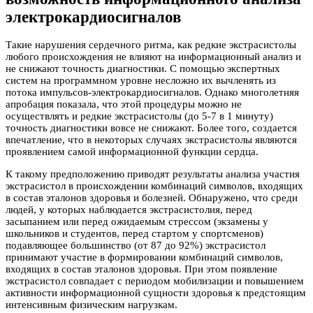
электрокардиосигналов
Такие нарушения сердечного ритма, как редкие экстрасистолы
любого происхождения не влияют на информационный анализ и
не снижают точность диагностики. С помощью экспертных
систем на программном уровне несложно их вычленять из
потока импульсов-электрокардиосигналов. Однако многолетняя
апробация показала, что этой процедуры можно не
осуществлять и редкие экстрасистолы (до 5-7 в 1 минуту)
точность диагностики вовсе не снижают. Более того, создается
впечатление, что в некоторых случаях экстрасистолы являются
проявлением самой информационной функции сердца.
К такому предположению приводят результаты анализа участия
экстрасистол в происхождении комбинаций символов, входящих
в состав эталонов здоровья и болезней. Обнаружено, что среди
людей, у которых наблюдается экстрасистолия, перед
засыпанием или перед ожидаемым стрессом (экзамены у
школьников и студентов, перед стартом у спортсменов)
подавляющее большинство (от 87 до 92%) экстрасистол
принимают участие в формировании комбинаций символов,
входящих в состав эталонов здоровья. При этом появление
экстрасистол совпадает с периодом мобилизации и повышением
активности информационной сущности здоровья к предстоящим
интенсивным физическим нагрузкам.