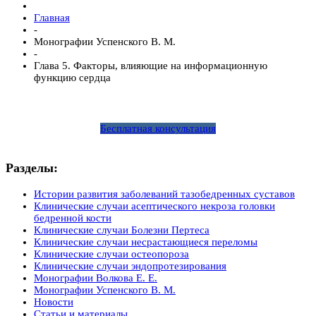
Главная
-
Монографии Успенского В. М.
-
Глава 5. Факторы, влияющие на информационную
функцию сердца
Бесплатная консультация
Разделы:
Истории развития заболеваний тазобедренных суставов
Клинические случаи асептического некроза головки
бедренной кости
Клинические случаи Болезни Пертеса
Клинические случаи несрастающиеся переломы
Клинические случаи остеопороза
Клинические случаи эндопротезирования
Монографии Волкова Е. Е.
Монографии Успенского В. М.
Новости
Статьи и материалы