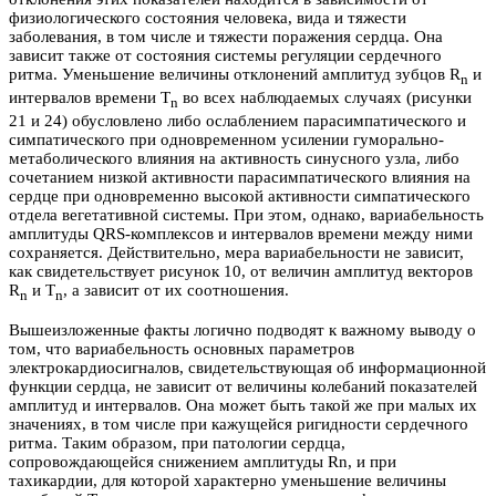
физиологического состояния человека, вида и тяжести
заболевания, в том числе и тяжести поражения сердца. Она
зависит также от состояния системы регуляции сердечного
ритма. Уменьшение величины отклонений амплитуд зубцов R
и
n
интервалов времени T
во всех наблюдаемых случаях (рисунки
n
21 и 24) обусловлено либо ослаблением парасимпатического и
симпатического при одновременном усилении гуморально-
метаболического влияния на активность синусного узла, либо
сочетанием низкой активности парасимпатического влияния на
сердце при одновременно высокой активности симпатического
отдела вегетативной системы. При этом, однако, вариабельность
амплитуды QRS-комплексов и интервалов времени между ними
сохраняется. Действительно, мера вариабельности не зависит,
как свидетельствует рисунок 10, от величин амплитуд векторов
R
и T
, а зависит от их соотношения.
n
n
Вышеизложенные факты логично подводят к важному выводу о
том, что вариабельность основных параметров
электрокардиосигналов, свидетельствующая об информационной
функции сердца, не зависит от величины колебаний показателей
амплитуд и интервалов. Она может быть такой же при малых их
значениях, в том числе при кажущейся ригидности сердечного
ритма. Таким образом, при патологии сердца,
сопровождающейся снижением амплитуды Rn, и при
тахикардии, для которой характерно уменьшение величины