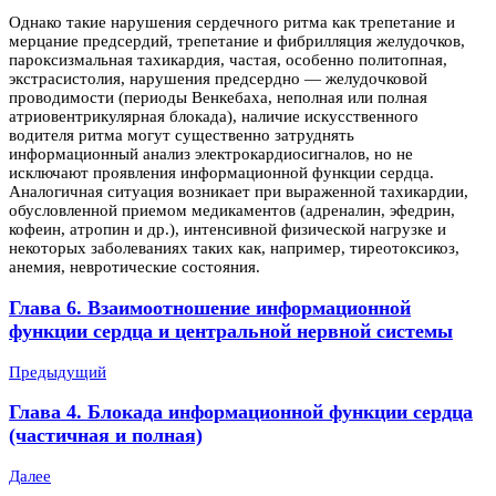
Однако такие нарушения сердечного ритма как трепетание и
мерцание предсердий, трепетание и фибрилляция желудочков,
пароксизмальная тахикардия, частая, особенно политопная,
экстрасистолия, нарушения предсердно — желудочковой
проводимости (периоды Венкебаха, неполная или полная
атриовентрикулярная блокада), наличие искусственного
водителя ритма могут существенно затруднять
информационный анализ электрокардиосигналов, но не
исключают проявления информационной функции сердца.
Аналогичная ситуация возникает при выраженной тахикардии,
обусловленной приемом медикаментов (адреналин, эфедрин,
кофеин, атропин и др.), интенсивной физической нагрузке и
некоторых заболеваниях таких как, например, тиреотоксикоз,
анемия, невротические состояния.
Глава 6. Взаимоотношение информационной
функции сердца и центральной нервной системы
Предыдущий
Глава 4. Блокада информационной функции сердца
(частичная и полная)
Далее