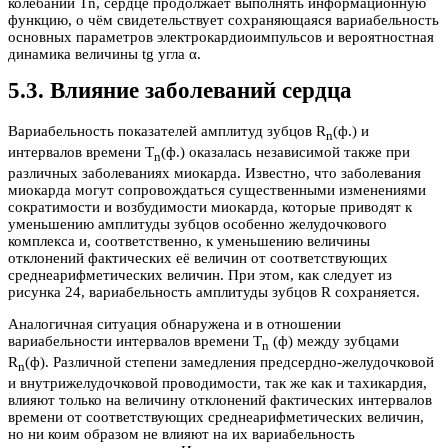
колебаний Tn, сердце продолжает выполнять информационную
функцию, о чём свидетельствует сохраняющаяся вариабельность
основных параметров электрокардиоимпульсов и вероятностная
динамика величины tg угла α.
5.3. Влияние заболеваний сердца
Вариабельность показателей амплитуд зубцов R
(ф.) и
n
интервалов времени T
(ф.) оказалась независимой также при
n
различных заболеваниях миокарда. Известно, что заболевания
миокарда могут сопровождаться существенными изменениями
сократимости и возбудимости миокарда, которые приводят к
уменьшению амплитуды зубцов особенно желудочкового
комплекса и, соответственно, к уменьшению величины
отклонений фактических её величин от соответствующих
среднеарифметических величин. При этом, как следует из
рисунка 24, вариабельность амплитуды зубцов R сохраняется.
Аналогичная ситуация обнаружена и в отношении
вариабельности интервалов времени T
(ф) между зубцами
n
R
(ф). Различной степени замедления предсердно-желудочковой
n
и внутрижелудочковой проводимости, так же как и тахикардия,
влияют только на величину отклонений фактических интервалов
времени от соответствующих среднеарифметических величин,
но ни коим образом не влияют на их вариабельность