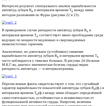
Интересен результат спектрального анализа вариабельности
амплитуд зубцов R
и интервалов времени T
между ними
n
n
методом разложения по Фурье (рисунки 22 и 23).
В приведенном случае ригидности амплитуд зубцов R
и
n
интервалов времени T
соответствует явное преобладание среди
n
ведущих по мощности медленных и сверхмедленных
низкочастотных гармоник.
Аналогичное, но длительное (устойчивое) снижение
вариабельности амплитуд зубцов R
и интервалов времени T
n
n
часто наблюдается у тяжелых больных. В рисунке 24 (больная
М.К.Г-ва, диагноз: ишемическая болезнь сердца) видна
ригидность амплитудо — и интервалограммы.
Перечисленные факты свидетельствуют о том, что случайный
характер вариабельности показателей амплитуды зубцов R
(ф.) и
n
интервалов времени T
(ф.) между ними обладает определённой
n
самостоятельностью, устойчивостью и независимостью от
функциональной активности сердца. Напротив, величина
отклонения этих показателей находится в зависимости от