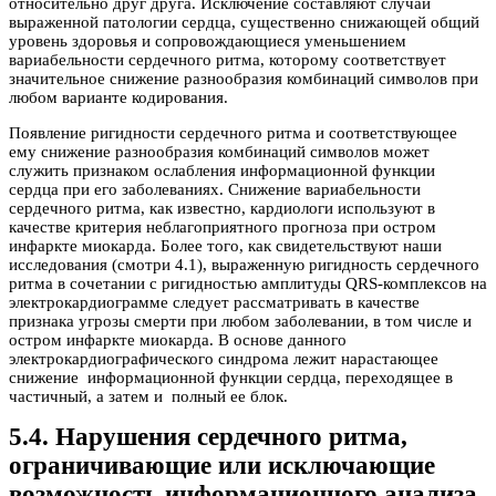
относительно друг друга. Исключение составляют случаи
выраженной патологии сердца, существенно снижающей общий
уровень здоровья и сопровождающиеся уменьшением
вариабельности сердечного ритма, которому соответствует
значительное снижение разнообразия комбинаций символов при
любом варианте кодирования.
Появление ригидности сердечного ритма и соответствующее
ему снижение разнообразия комбинаций символов может
служить признаком ослабления информационной функции
сердца при его заболеваниях. Снижение вариабельности
сердечного ритма, как известно, кардиологи используют в
качестве критерия неблагоприятного прогноза при остром
инфаркте миокарда. Более того, как свидетельствуют наши
исследования (смотри 4.1), выраженную ригидность сердечного
ритма в сочетании с ригидностью амплитуды QRS-комплексов на
электрокардиограмме следует рассматривать в качестве
признака угрозы смерти при любом заболевании, в том числе и
остром инфаркте миокарда. В основе данного
электрокардиографического синдрома лежит нарастающее
снижение информационной функции сердца, переходящее в
частичный, а затем и полный ее блок.
5.4. Нарушения сердечного ритма,
ограничивающие или исключающие
возможность информационного анализа