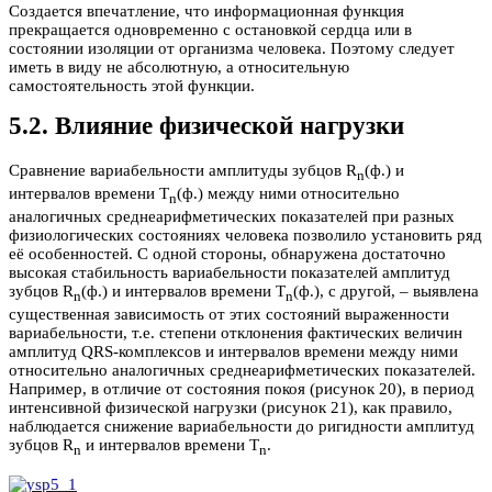
Создается впечатление, что информационная функция
прекращается одновременно с остановкой сердца или в
состоянии изоляции от организма человека. Поэтому следует
иметь в виду не абсолютную, а относительную
самостоятельность этой функции.
5.2. Влияние физической нагрузки
Сравнение вариабельности амплитуды зубцов R
(ф.) и
n
интервалов времени T
(ф.) между ними относительно
n
аналогичных среднеарифметических показателей при разных
физиологических состояниях человека позволило установить ряд
её особенностей. С одной стороны, обнаружена достаточно
высокая стабильность вариабельности показателей амплитуд
зубцов R
(ф.) и интервалов времени T
(ф.), с другой, – выявлена
n
n
существенная зависимость от этих состояний выраженности
вариабельности, т.е. степени отклонения фактических величин
амплитуд QRS-комплексов и интервалов времени между ними
относительно аналогичных среднеарифметических показателей.
Например, в отличие от состояния покоя (рисунок 20), в период
интенсивной физической нагрузки (рисунок 21), как правило,
наблюдается снижение вариабельности до ригидности амплитуд
зубцов R
и интервалов времени T
.
n
n