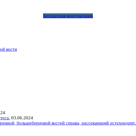
Бесплатная консультация
ой кости
024
теса.
03.06.2024
ренной, большеберцовой костей справа, рассекающий остехондрит.