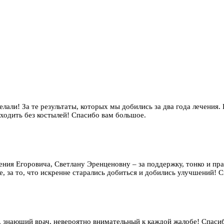
елали! За те результаты, которых мы добились за два года лечения.
 ходить без костылей! Спасибо вам большое.
гения Егоровича, Светлану Эренценовну – за поддержку, тонко и п
, за то, что искренне старались добиться и добились улучшений! Сп
 знающий врач, невероятно внимательный к каждой жалобе! Спаси