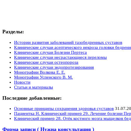
Разделы:
Истории развития заболеваний тазобедренных суставов
Клинические случаи асептического некроза головки бедренн
Клинические случаи Болезни Пертеса
Клинические случаи несрастающиеся переломы
Клинические случаи остеопороза
Клинические случаи эндопротезирования
Монографии Волкова Е. Е.
Монографии Успенского В. М.
Новости
Статьи и материалы
Последние добавленные:
Основные принципы сохранения здоровья суставов
31.07.2
Пациентка Н. Клинический пример 29. Лечение болезни Пер
Клинический пример 28. Отёк костного мозга мыщелков бед
Форма записи ( Нужна консультация )