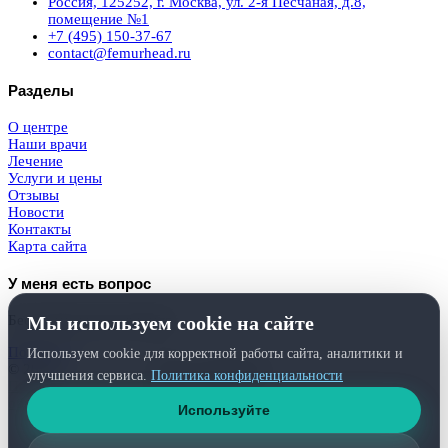
Россия, 125252, г. Москва, ул. 2-я Песчаная, д.8,
помещение №1
+7 (495) 150-37-67
contact@femurhead.ru
Разделы
О центре
Наши врачи
Лечение
Услуги и цены
Отзывы
Новости
Контакты
Карта сайта
У меня есть вопрос
Мы используем cookie на сайте
Бесплатная консультация
Получить
Используем cookie для корректной работы сайта, аналитики и
© 2026
Femurhead.ru
. Права защищены.
улучшения сервиса.
Политика конфиденциальности
Политика конфиденциальности
и
обработки персональных данных
Используйте