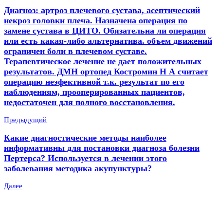
Диагноз: артроз плечевого сустава, асептический
некроз головки плеча. Назначена операция по
замене сустава в ЦИТО. Обязательна ли операция
или есть какая-либо альтернатива. объем движений
ограничен боли в плечевом суставе.
Терапевтическое лечение не дает положительных
результатов. ДМН ортопед Костромин Н А считает
операцию неэфективной т.к. результат по его
наблюдениям, прооперированных пациентов,
недостаточен для полного восстановления.
Предыдущий
Какие диагностические методы наиболее
информативны для постановки диагноза болезни
Пертерса? Используется в лечении этого
заболевания методика акупунктуры?
Далее