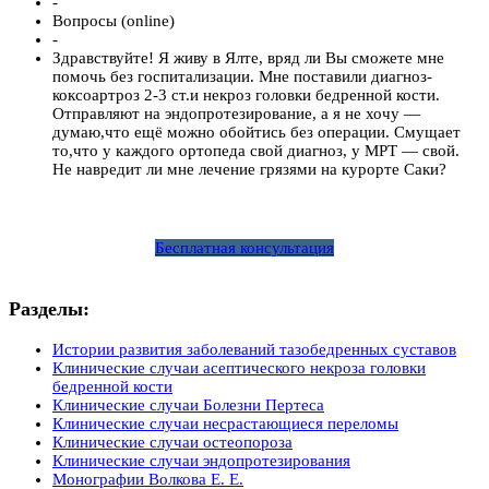
-
Вопросы (online)
-
Здравствуйте! Я живу в Ялте, вряд ли Вы сможете мне
помочь без госпитализации. Мне поставили диагноз-
коксоартроз 2-3 ст.и некроз головки бедренной кости.
Отправляют на эндопротезирование, а я не хочу —
думаю,что ещё можно обойтись без операции. Смущает
то,что у каждого ортопеда свой диагноз, у МРТ — свой.
Не навредит ли мне лечение грязями на курорте Саки?
Бесплатная консультация
Разделы:
Истории развития заболеваний тазобедренных суставов
Клинические случаи асептического некроза головки
бедренной кости
Клинические случаи Болезни Пертеса
Клинические случаи несрастающиеся переломы
Клинические случаи остеопороза
Клинические случаи эндопротезирования
Монографии Волкова Е. Е.