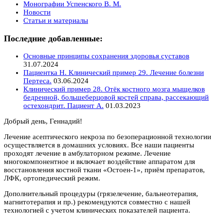
Монографии Успенского В. М.
Новости
Статьи и материалы
Последние добавленные:
Основные принципы сохранения здоровья суставов
31.07.2024
Пациентка Н. Клинический пример 29. Лечение болезни
Пертеса.
03.06.2024
Клинический пример 28. Отёк костного мозга мыщелков
бедренной, большеберцовой костей справа, рассекающий
остехондрит. Пациент А.
01.03.2023
Добрый день, Геннадий!
Лечение асептического некроза по безоперационной технологии
осуществляется в домашних условиях. Все наши пациенты
проходят лечение в амбулаторном режиме. Лечение
многокомпонентное и включает воздействие аппаратом для
восстановления костной ткани «Остоен-1», приём препаратов,
ЛФК, ортопедический режим.
Дополнительный процедуры (грязелечение, бальнеотерапия,
магнитотерапия и пр.) рекомендуются совместно с нашей
технологией с учетом клинических показателей пациента.