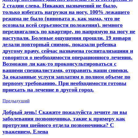
2 стадии слева. Никаких назначений не было,
только избегать нагрузки на ногу. 100% лежащего
режима не было (виновата я, как мама, что не
осознала всей серьезности положения), немного
передвигались по квартире, но напрямую на ногу не
наступали. Болевые ощущения прошли. 19 января
делали повторный снимок, показали ребенка
другому врачу. сейчас назначена госпитализациия и
говорится о необходимости операционного лечения.
Возможно ли как-то проконсультироваться с
вашими специалистами, отправить наши снимки.
За оказанные услуги заплатим в полном объеме по
первому требованию. При необходимости готовы
приехать на лечение в другой город.
Предыдущий
Добрый день! Скажите пожалуйста лечите ли вы
заболевания позвоночника, такие к примеру как
протрузия шейного отдела позвоночника? С
уважением, Елена