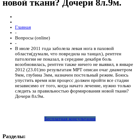
новой ткани? Дочери 8л.9м.
Главная
-
Вопросы (online)
-
В июле 2011 года заболела левая нога в паховой
области(думали, что повредила на танцах), рентген
патологии не показал, в середине декабря боль
возобновилась, рентген также ничего не выявил, в январе
2012 (23.01)по результатам МРТ описан очаг диаметром
9мм, глубина 3мм, назначен постельный режим. Боюсь
упустить время или процесс должен пройти все стадии
независимо от того, когда начато лечение, нужно только
следить за правильностью формирования новой ткани?
Дочери 8л.9м.
Бесплатная консультация
Разделы: