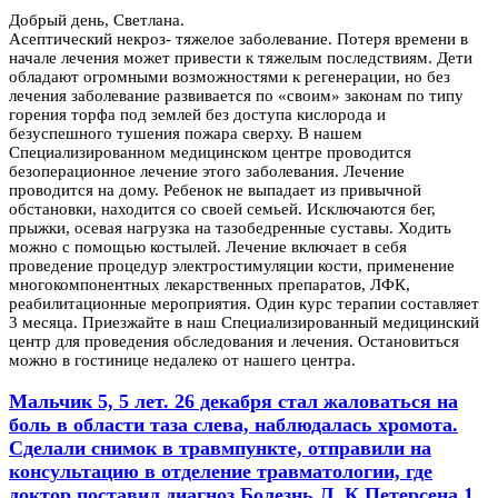
Добрый день, Светлана.
Асептический некроз- тяжелое заболевание. Потеря времени в
начале лечения может привести к тяжелым последствиям. Дети
обладают огромными возможностями к регенерации, но без
лечения заболевание развивается по «своим» законам по типу
горения торфа под землей без доступа кислорода и
безуспешного тушения пожара сверху. В нашем
Специализированном медицинском центре проводится
безоперационное лечение этого заболевания. Лечение
проводится на дому. Ребенок не выпадает из привычной
обстановки, находится со своей семьей. Исключаются бег,
прыжки, осевая нагрузка на тазобедренные суставы. Ходить
можно с помощью костылей. Лечение включает в себя
проведение процедур электростимуляции кости, применение
многокомпонентных лекарственных препаратов, ЛФК,
реабилитационные мероприятия. Один курс терапии составляет
3 месяца. Приезжайте в наш Специализированный медицинский
центр для проведения обследования и лечения. Остановиться
можно в гостинице недалеко от нашего центра.
Мальчик 5, 5 лет. 26 декабря стал жаловаться на
боль в области таза слева, наблюдалась хромота.
Сделали снимок в травмпункте, отправили на
консультацию в отделение травматологии, где
доктор поставил диагноз Болезнь Л. К Петерсена 1,