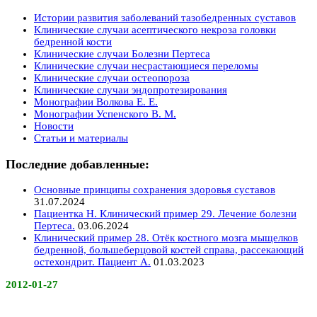
Истории развития заболеваний тазобедренных суставов
Клинические случаи асептического некроза головки
бедренной кости
Клинические случаи Болезни Пертеса
Клинические случаи несрастающиеся переломы
Клинические случаи остеопороза
Клинические случаи эндопротезирования
Монографии Волкова Е. Е.
Монографии Успенского В. М.
Новости
Статьи и материалы
Последние добавленные:
Основные принципы сохранения здоровья суставов
31.07.2024
Пациентка Н. Клинический пример 29. Лечение болезни
Пертеса.
03.06.2024
Клинический пример 28. Отёк костного мозга мыщелков
бедренной, большеберцовой костей справа, рассекающий
остехондрит. Пациент А.
01.03.2023
2012-01-27