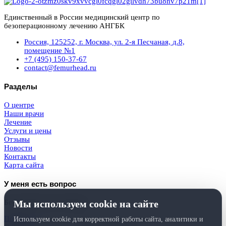
Единственный в России медицинский центр по
безоперационному лечению АНГБК
Россия, 125252, г. Москва, ул. 2-я Песчаная, д.8,
помещение №1
+7 (495) 150-37-67
contact@femurhead.ru
Разделы
О центре
Наши врачи
Лечение
Услуги и цены
Отзывы
Новости
Контакты
Карта сайта
У меня есть вопрос
Мы используем cookie на сайте
Бесплатная консультация
Получить
Используем cookie для корректной работы сайта, аналитики и