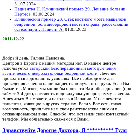
31.07.2024
Пациентка Н. Клинический пример 29. Лечение болезни
Пертеса.
03.06.2024
Клинический пример 28. Отёк костного мозга мыщелков
бедренной, большеберцовой костей справа, рассекающий
остехондрит. Пациент А.
01.03.2023
2011-12-22
Добрый день, Галина Павловна.
Центров в Европе с нашим методом нет. В нашем центре
используется
авторский безоперационный метод лечения
асептического некроза головки бедренной кости
. Лечение
проводится в домашних условиях. Все необходимое для
проведения лечения наши пациенты получают на руки. Если Вы
бываете в Москве, мы могли бы провести Вам обследование (оно
займет 3-4 дня), составить индивидуальную программу лечения.
А лечиться Вы можете и находясь в Испании. У нас лечатся
пациенты, живущие в других странах. Если у Вас есть такая
возможность, пришлите нам свои рентгеновские снимки в
отсканированном виде. Спасибо, что оставили свой контактный
телефон. Мы обязательно свяжемся с Вами.
Здравствуйте Дорогие Доктора, Я ********** Гуля