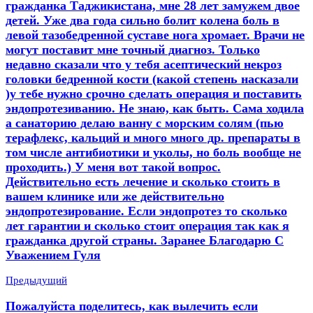
гражданка Таджикистана, мне 28 лет замужем двое
детей. Уже два года сильно болит колена боль в
левой тазобедренной суставе нога хромает. Врачи не
могут поставит мне точный диагноз. Только
недавно сказали что у тебя асептический некроз
головки бедренной кости (какой степень насказали
)у тебе нужно срочно сделать операция и поставить
эндопротезиванию. Не знаю, как быть. Сама ходила
а санаторию делаю ванну с морским солям (пью
терафлекс, кальций и много много др. препараты в
том числе антибиотики и уколы, но боль вообще не
проходить.) У меня вот такой вопрос.
Действительно есть лечение и сколько стоить в
вашем клинике или же действительно
эндопротезирование. Если эндопротез то сколько
лет гарантии и сколько стоит операция так как я
гражданка другой страны. Заранее Благодарю С
Уважением Гуля
Предыдущий
Пожалуйста поделитесь, как вылечить если