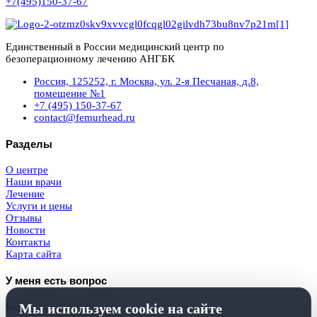
+7(495)150-37-67
Единственный в России медицинский центр по
безоперационному лечению АНГБК
Россия, 125252, г. Москва, ул. 2-я Песчаная, д.8,
помещение №1
+7 (495) 150-37-67
contact@femurhead.ru
Разделы
О центре
Наши врачи
Лечение
Услуги и цены
Отзывы
Новости
Контакты
Карта сайта
У меня есть вопрос
Мы используем cookie на сайте
Бесплатная консультация