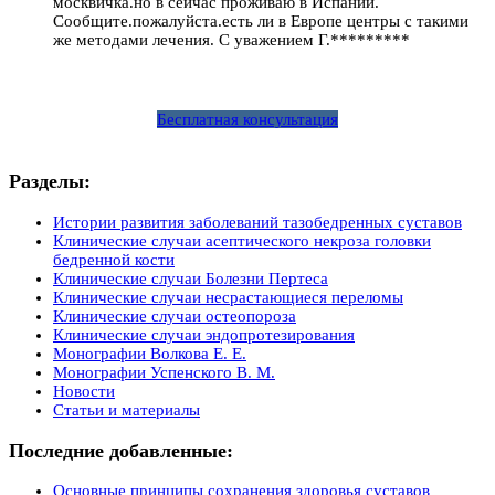
москвичка.но в сейчас проживаю в Испании.
Сообщите.пожалуйста.есть ли в Европе центры с такими
же методами лечения. С уважением Г.*********
Бесплатная консультация
Разделы:
Истории развития заболеваний тазобедренных суставов
Клинические случаи асептического некроза головки
бедренной кости
Клинические случаи Болезни Пертеса
Клинические случаи несрастающиеся переломы
Клинические случаи остеопороза
Клинические случаи эндопротезирования
Монографии Волкова Е. Е.
Монографии Успенского В. М.
Новости
Статьи и материалы
Последние добавленные:
Основные принципы сохранения здоровья суставов