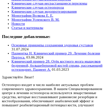
Клинические случаи несрастающиеся переломы
Клинические случаи остеопороза
Клинические случаи эндопротезирования
Монографии Волкова Е. Е.
Монографии Успенского В. М.
Новости
Статьи и материалы
Последние добавленные:
Основные принципы сохранения здоровья суставов
31.07.2024
Пациентка Н. Клинический пример 29. Лечение болезни
Пертеса.
03.06.2024
Клинический пример 28. Отёк костного мозга мыщелков
бедренной, большеберцовой костей справа, рассекающий
остехондрит. Пациент А.
01.03.2023
Здравствуйте Лязат!
Остеопороз входит в число наиболее актуальных проблем
современного здравоохранения. В нашем Специализированном
центре в лечении остеопороза используются лекарственные
средства, которые восстанавливают равновесие резорбции и
костеобразования, обеспечивают анаболический эффект и
повышают реабилитационный потенциал кости, улучшают