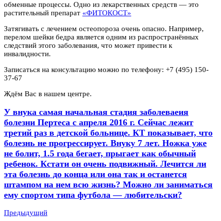
обменные процессы. Одно из лекарственных средств — это
растительный препарат
«ФИТОКОСТ»
Затягивать с лечением остеопороза очень опасно. Например,
перелом шейки бедра является одним из распространённых
следствий этого заболевания, что может привести к
инвалидности.
Записаться на консультацию можно по телефону: +7 (495) 150-
37-67
Ждём Вас в нашем центре.
У внука самая начальная стадия заболеваеия
болезни Пертеса с апреля 2016 г. Сейчас лежит
третий раз в детской больнице. КТ показывает, что
болезнь не прогрессирует. Внуку 7 лет. Ножка уже
не болит, 1.5 года бегает, прыгает как обычный
ребенок. Кстати он очень подвижный. Лечится ли
эта болезнь до конца или она так и останется
штампом на нем всю жизнь? Можно ли заниматься
ему спортом типа футбола — любительски?
Предыдущий