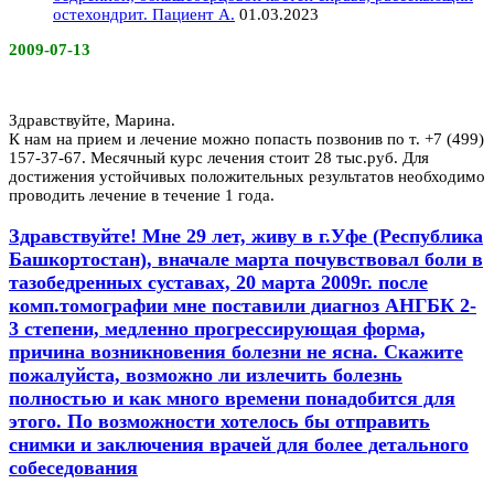
остехондрит. Пациент А.
01.03.2023
2009-07-13
Здравствуйте, Марина.
К нам на прием и лечение можно попасть позвонив по т. +7 (499)
157-37-67. Месячный курс лечения стоит 28 тыс.руб. Для
достижения устойчивых положительных результатов необходимо
проводить лечение в течение 1 года.
Здравствуйте! Мне 29 лет, живу в г.Уфе (Республика
Башкортостан), вначале марта почувствовал боли в
тазобедренных суставах, 20 марта 2009г. после
комп.томографии мне поставили диагноз АНГБК 2-
3 степени, медленно прогрессирующая форма,
причина возникновения болезни не ясна. Скажите
пожалуйста, возможно ли излечить болезнь
полностью и как много времени понадобится для
этого. По возможности хотелось бы отправить
снимки и заключения врачей для более детального
собеседования