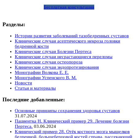
Бесплатная консультация
Разделы:
Истории развития заболеваний тазобедренных суставов
Клинические случаи асептического некроза головки
бедренной кости
Клинические случаи Болезни Пертеса
Клинические случаи несрастающиеся переломы
Клинические случаи остеопороза
Клинические случаи эндопротезирования
Монографии Волкова Е. Е.
Монографии Успенского В. М.
Новости
Статьи и материалы
Последние добавленные:
Основные принципы сохранения здоровья суставов
31.07.2024
Пациентка Н. Клинический пример 29. Лечение болезни
Пертеса.
03.06.2024
Клинический пример 28. Отёк костного мозга мыщелков
бедренной, большеберцовой костей справа, рассекающий