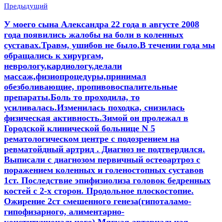
Предыдущий
У моего сына Александра 22 года в августе 2008
года появились жалобы на боли в коленных
суставах.Травм, ушибов не было.В течении года мы
обращались к хирургам,
неврологу,кардиологу,делали
массаж,физиопроцедуры,принимал
обезболивающие, пропивовоспалительные
препараты.Боль то проходила, то
усиливалась.Изменилась походка, снизилась
физическая активность.Зимой он пролежал в
Городской клинической больнице N 5
рематологическом центре c подозрением на
ревматойдный артрид . Диагноз не подтвердился.
Выписали с диагнозом первичный остеоартроз с
поражением коленных и голеностопных суставов
1ст. Последствие эпифизиолиза головок бедренных
костей с 2-х сторон. Продольное плоскостопие.
Ожирение 2ст смешенного генеза(гипоталамо-
гипофизарного, алиментарно-
конституционального).Мягкая артериальная