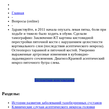
Главная
-
Вопросы (online)
-
Здравствуйте, в 2011 начала опухать левая пятка, боли при
ходьбе и тяжело было ходить в обуви. Сделали
тамографию: Заключение-КТ картина кистовидной
перестройки пяточной кости с нарушением целостности
кортикального слоя (последствия асептического некроза).
Остеопороз таранной и пяточной костей. Умеренно
выраженные артрозные изменения в кубовидно-
ладьевидного сочленения. Диагноз:Краевой асептический
некроз пяточного бугра слева.
Бесплатная консультация
Разделы:
Истории развития заболеваний тазобедренных суставов
Клинические случаи асептического некроза головки