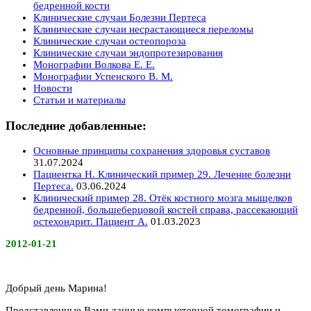
бедренной кости
Клинические случаи Болезни Пертеса
Клинические случаи несрастающиеся переломы
Клинические случаи остеопороза
Клинические случаи эндопротезирования
Монографии Волкова Е. Е.
Монографии Успенского В. М.
Новости
Статьи и материалы
Последние добавленные:
Основные принципы сохранения здоровья суставов
31.07.2024
Пациентка Н. Клинический пример 29. Лечение болезни
Пертеса.
03.06.2024
Клинический пример 28. Отёк костного мозга мыщелков
бедренной, большеберцовой костей справа, рассекающий
остехондрит. Пациент А.
01.03.2023
2012-01-21
Добрый день Марина!
Представленные Вами данные компьютерной томографии и