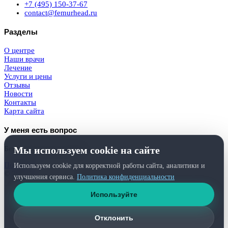
+7 (495) 150-37-67
contact@femurhead.ru
Разделы
О центре
Наши врачи
Лечение
Услуги и цены
Отзывы
Новости
Контакты
Карта сайта
У меня есть вопрос
Мы используем cookie на сайте
Бесплатная консультация
Получить
Используем cookie для корректной работы сайта, аналитики и
© 2026
Femurhead.ru
. Права защищены.
улучшения сервиса.
Политика конфиденциальности
Политика конфиденциальности
и
обработки персональных данных
Используйте
Отклонить