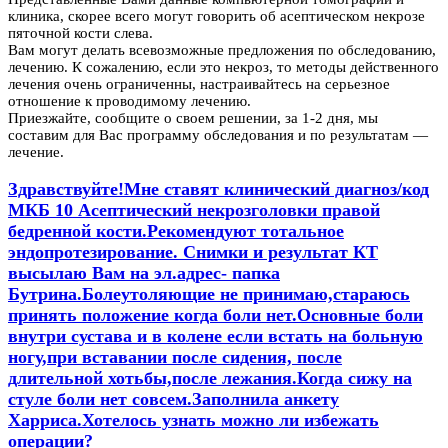
клиника, скорее всего могут говорить об асептическом некрозе
пяточной кости слева.
Вам могут делать всевозможные предложения по обследованию,
лечению. К сожалению, если это некроз, то методы действенного
лечения очень ограниченны, настраивайтесь на серьезное
отношение к проводимому лечению.
Приезжайте, сообщите о своем решении, за 1-2 дня, мы
составим для Вас программу обследования и по результатам —
лечение.
Здравствуйте!Мне ставят клинический диагноз/код
МКБ 10 Асептический некрозголовки правой
бедренной кости.Рекомендуют тотальное
эндопротезирование. Снимки и результат КТ
высылаю Вам на эл.адрес- папка
Бутрина.Болеутоляющие не принимаю,стараюсь
принять положение когда боли нет.Основные боли
внутри сустава и в колене если встать на больную
ногу,при вставании после сидения, после
длительной хотьбы,после лежания.Когда сижу на
стуле боли нет совсем.Заполнила анкету
Харриса.Хотелось узнать можно ли избежать
операции?