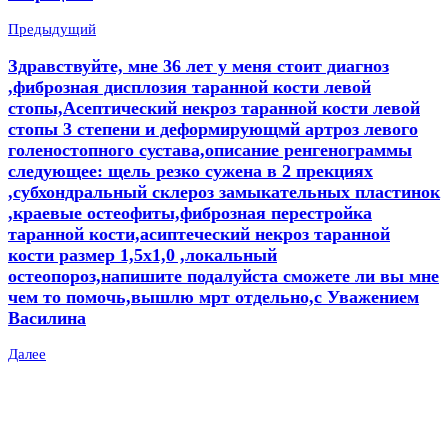
Предыдущий
Здравствуйте, мне 36 лет у меня стоит диагноз
,фиброзная дисплозия таранной кости левой
стопы,Асептический некроз таранной кости левой
стопы 3 степени и деформирующмй артроз левого
голеностопного сустава,описание ренгенограммы
следующее: щель резко сужена в 2 прекциях
,субхондральный склероз замыкательных пластинок
,краевые остеофиты,фиброзная перестройка
таранной кости,асиптеческий некроз таранной
кости размер 1,5х1,0 ,локальный
остеопороз,напишите подалуйста сможете ли вы мне
чем то помочь,вышлю мрт отдельно,с Уважением
Василина
Далее