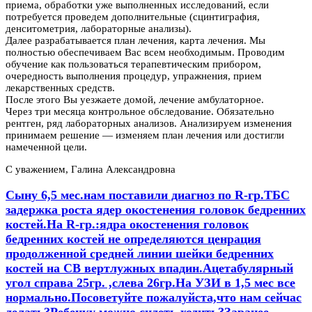
приема, обработки уже выполненных исследований, если
потребуется проведем дополнительные (сцинтиграфия,
денситометрия, лабораторные анализы).
Далее разрабатывается план лечения, карта лечения. Мы
полностью обеспечиваем Вас всем необходимым. Проводим
обучение как пользоваться терапевтическим прибором,
очередность выполнения процедур, упражнения, прием
лекарственных средств.
После этого Вы уезжаете домой, лечение амбулаторное.
Через три месяца контрольное обследование. Обязательно
рентген, ряд лабораторных анализов. Анализируем изменения
принимаем решение — изменяем план лечения или достигли
намеченной цели.
С уважением, Галина Александровна
Сыну 6,5 мес.нам поставили диагноз по R-гр.ТБС
задержка роста ядер окостенения головок бедренних
костей.На R-гр.:ядра окостенения головок
бедренних костей не определяются ценрация
продолженной средней линии шейки бедренних
костей на СВ вертлужных впадин.Ацетабулярный
угол справа 25гр. ,слева 26гр.На УЗИ в 1,5 мес все
нормально.Посоветуйте пожалуйста,что нам сейчас
делать?Ребенку можно сидеть,ходить?Заранее