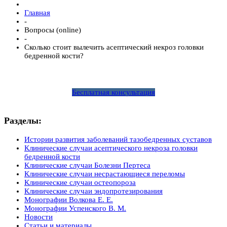
Главная
-
Вопросы (online)
-
Сколько стоит вылечить асептический некроз головки
бедренной кости?
Бесплатная консультация
Разделы:
Истории развития заболеваний тазобедренных суставов
Клинические случаи асептического некроза головки
бедренной кости
Клинические случаи Болезни Пертеса
Клинические случаи несрастающиеся переломы
Клинические случаи остеопороза
Клинические случаи эндопротезирования
Монографии Волкова Е. Е.
Монографии Успенского В. М.
Новости
Статьи и материалы