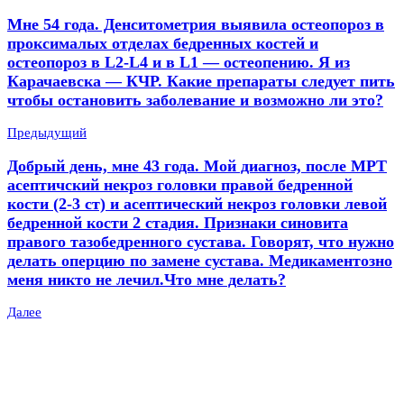
Мне 54 года. Денситометрия выявила остеопороз в
проксималых отделах бедренных костей и
остеопороз в L2-L4 и в L1 — остеопению. Я из
Карачаевска — КЧР. Какие препараты следует пить
чтобы остановить заболевание и возможно ли это?
Предыдущий
Добрый день, мне 43 года. Мой диагноз, после МРТ
асептичский некроз головки правой бедренной
кости (2-3 ст) и асептический некроз головки левой
бедренной кости 2 стадия. Признаки синовита
правого тазобедренного сустава. Говорят, что нужно
делать оперцию по замене сустава. Медикаментозно
меня никто не лечил.Что мне делать?
Далее