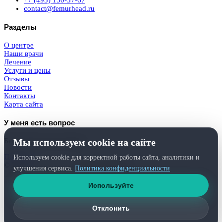
+7 (495) 150-37-67
contact@femurhead.ru
Разделы
О центре
Наши врачи
Лечение
Услуги и цены
Отзывы
Новости
Контакты
Карта сайта
У меня есть вопрос
Мы используем cookie на сайте
Бесплатная консультация
Получить
Используем cookie для корректной работы сайта, аналитики и
© 2026
Femurhead.ru
. Права защищены.
улучшения сервиса.
Политика конфиденциальности
Политика конфиденциальности
и
обработки персональных данных
Используйте
Отклонить