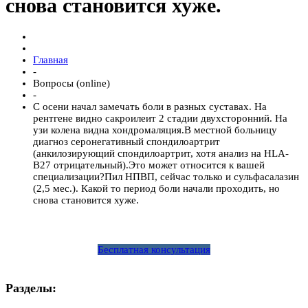
снова становится хуже.
Главная
-
Вопросы (online)
-
С осени начал замечать боли в разных суставах. На
рентгене видно сакроилеит 2 стадии двухсторонний. На
узи колена видна хондромаляция.В местной больницу
диагноз серонегативный спондилоартрит
(анкилозирующий спондилоартрит, хотя анализ на HLA-
В27 отрицательный).Это может относится к вашей
специализации?Пил НПВП, сейчас только и сульфасалазин
(2,5 мес.). Какой то период боли начали проходить, но
снова становится хуже.
Бесплатная консультация
Разделы: