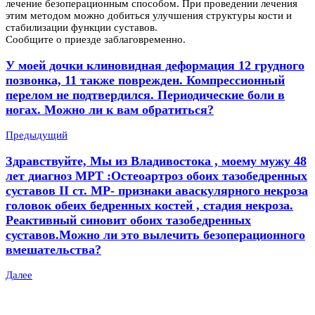
лечение безоперационным способом. При проведении лечения
этим методом можно добиться улучшения структуры кости и
стабилизации функции суставов.
Сообщите о приезде заблаговременно.
У моей дочки клиновидная деформация 12 грудного
позвонка, 11 также поврежден. Компрессионный
перелом не подтвердился. Периодические боли в
ногах. Можно ли к вам обратиться?
Предыдущий
Здравствуйте, Мы из Владивостока , моему мужу 48
лет диагноз МРТ :Остеоартроз обоих тазобедренных
суставов II ст. МР- признаки аваскулярного некроза
головок обеих бедренных костей , стадия некроза.
Реактивный синовит обоих тазобедренных
суставов.Можно ли это вылечить безоперационного
вмешательства?
Далее