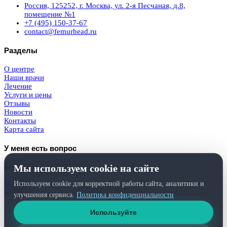
Россия, 125252, г. Москва, ул. 2-я Песчаная, д.8,
помещение №1
+7 (495) 150-37-67
contact@femurhead.ru
Разделы
О центре
Наши врачи
Лечение
Услуги и цены
Отзывы
Новости
Контакты
Карта сайта
У меня есть вопрос
Мы используем cookie на сайте
Бесплатная консультация
Получить
Используем cookie для корректной работы сайта, аналитики и
© 2026
Femurhead.ru
. Права защищены.
улучшения сервиса.
Политика конфиденциальности
Политика конфиденциальности
и
обработки персональных данных
Используйте