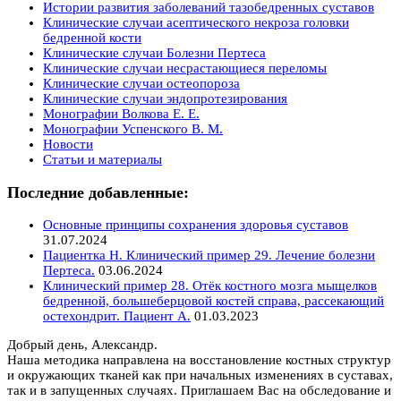
Истории развития заболеваний тазобедренных суставов
Клинические случаи асептического некроза головки
бедренной кости
Клинические случаи Болезни Пертеса
Клинические случаи несрастающиеся переломы
Клинические случаи остеопороза
Клинические случаи эндопротезирования
Монографии Волкова Е. Е.
Монографии Успенского В. М.
Новости
Статьи и материалы
Последние добавленные:
Основные принципы сохранения здоровья суставов
31.07.2024
Пациентка Н. Клинический пример 29. Лечение болезни
Пертеса.
03.06.2024
Клинический пример 28. Отёк костного мозга мыщелков
бедренной, большеберцовой костей справа, рассекающий
остехондрит. Пациент А.
01.03.2023
Добрый день, Александр.
Наша методика направлена на восстановление костных структур
и окружающих тканей как при начальных изменениях в суставах,
так и в запущенных случаях. Приглашаем Вас на обследование и