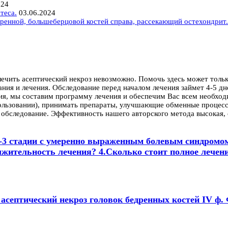
024
теса.
03.06.2024
ренной, большеберцовой костей справа, рассекающий остехондрит.
лечить асептический некроз невозможно. Помочь здесь может толь
ания и лечения. Обследование перед началом лечения займет 4-5 д
ния, мы составим программу лечения и обеспечим Вас всем необхо
спользовании), принимать препараты, улучшающие обменные процес
е обследование. Эффективность нашего авторского метода высока
2-3 стадии с умеренно выраженным болевым синдромом
лжительность лечения? 4.Сколько стоит полное лечени
й асептический некроз головок бедренных костей IV ф