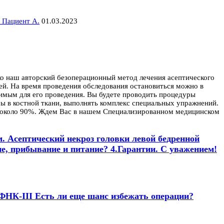
 Пациент А.
01.03.2023
ко наш авторский безоперационный метод лечения асептического
ней. На время проведения обследования остановиться можно в
димым для его проведения. Вы будете проводить процедуры
сы в костной ткани, выполнять комплекс специальных упражнений.
я, около 90%. Ждем Вас в нашем Специализированном медицинском
. Асептический некроз головки левой бедренной
е, прибывание и питание? 4.Гарантии. С уважением!
. ФНК-III Есть ли еще шанс избежать операции?