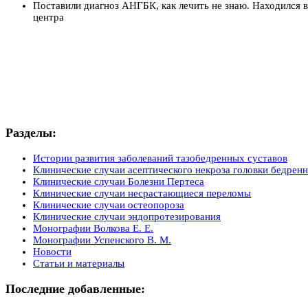
Поставили диагноз АНГБК, как лечить не знаю. Находился 
центра
Разделы:
Истории развития заболеваний тазобедренных суставов
Клинические случаи асептического некроза головки бедренн
Клинические случаи Болезни Пертеса
Клинические случаи несрастающиеся переломы
Клинические случаи остеопороза
Клинические случаи эндопротезирования
Монографии Волкова Е. Е.
Монографии Успенского В. М.
Новости
Статьи и материалы
Последние добавленные: