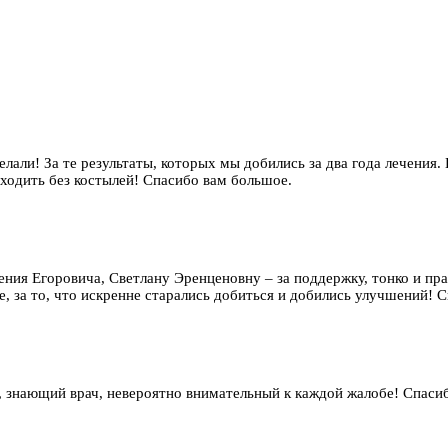
елали! За те результаты, которых мы добились за два года лечения.
 ходить без костылей! Спасибо вам большое.
гения Егоровича, Светлану Эренценовну – за поддержку, тонко и п
, за то, что искренне старались добиться и добились улучшений! Сп
 знающий врач, невероятно внимательный к каждой жалобе! Спаси