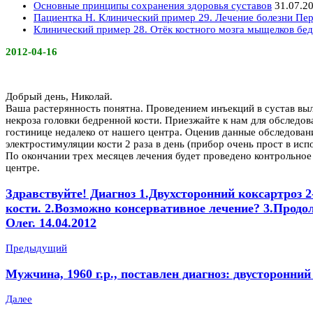
Основные принципы сохранения здоровья суставов
31.07.2
Пациентка Н. Клинический пример 29. Лечение болезни Пер
Клинический пример 28. Отёк костного мозга мыщелков бед
2012-04-16
Добрый день, Николай.
Ваша растерянность понятна. Проведением инъекций в сустав вы
некроза головки бедренной кости. Приезжайте к нам для обследов
гостинице недалеко от нашего центра. Оценив данные обследова
электростимуляции кости 2 раза в день (прибор очень прост в и
По окончании трех месяцев лечения будет проведено контрольно
центре.
Здравствуйте! Диагноз 1.Двухсторонний коксартроз 
кости. 2.Возможно консервативное лечение? 3.Продо
Олег. 14.04.2012
Предыдущий
Мужчина, 1960 г.р., поставлен диагноз: двусторонни
Далее