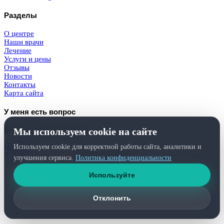
Разделы
О центре
Наши врачи
Лечение
Услуги и цены
Отзывы
Новости
Контакты
Карта сайта
У меня есть вопрос
Мы используем cookie на сайте
Бесплатная консультация
Получить
Используем cookie для корректной работы сайта, аналитики и
© 2026
Femurhead.ru
. Права защищены.
улучшения сервиса.
Политика конфиденциальности
Политика конфиденциальности
и
обработки персональных данных
Используйте
Отклонить