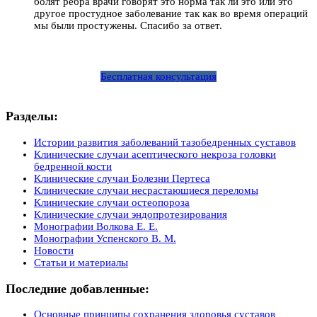
болят ребра врачи говорят это норма так ли это или это
другое простудное заболевание так как во время операций
мы были простужены. Спасибо за ответ.
Бесплатная консультация
Разделы:
Истории развития заболеваний тазобедренных суставов
Клинические случаи асептического некроза головки
бедренной кости
Клинические случаи Болезни Пертеса
Клинические случаи несрастающиеся переломы
Клинические случаи остеопороза
Клинические случаи эндопротезирования
Монографии Волкова Е. Е.
Монографии Успенского В. М.
Новости
Статьи и материалы
Последние добавленные:
Основные принципы сохранения здоровья суставов