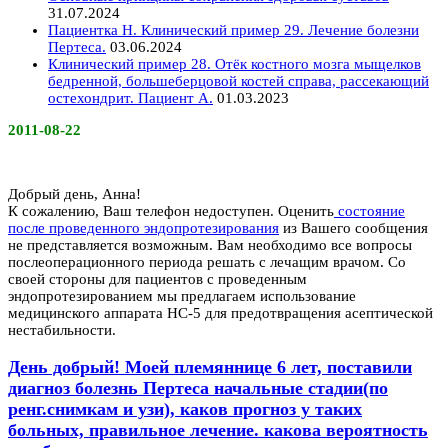
31.07.2024
Пациентка Н. Клинический пример 29. Лечение болезни
Пертеса.
03.06.2024
Клинический пример 28. Отёк костного мозга мыщелков
бедренной, большеберцовой костей справа, рассекающий
остехондрит. Пациент А.
01.03.2023
2011-08-22
Добрый день, Анна!
К сожалению, Ваш телефон недоступен. Оценить
состояние
после проведенного эндопротезирования
из Вашего сообщения
не представляется возможным. Вам необходимо все вопросы
послеоперационного периода решать с лечащим врачом. Со
своей стороны для пациентов с проведенным
эндопротезированием мы предлагаем использование
медицинского аппарата НС-5 для предотвращения асептической
нестабильности.
День добрый! Моей племяннице 6 лет, поставили
диагноз болезнь Пертеса начальные стадии(по
ренг.снимкам и узи), каков прогноз у таких
больных, правильное лечение. какова вероятность