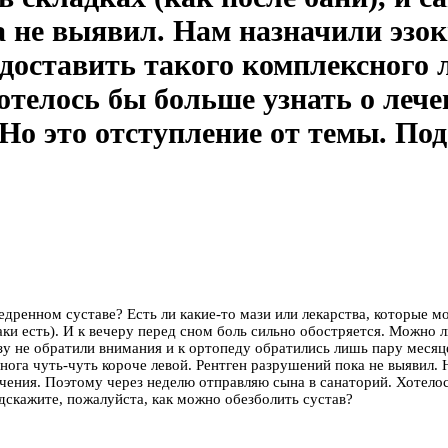
а не выявил. Нам назначили эзок
доставить такого комплексного 
телось бы больше узнать о лечен
Но это отступление от темы. По
едренном суставе? Есть ли какие-то мази или лекарства, которые м
ки есть). И к вечеру перед сном боль сильно обостряется. Можно л
зу не обратили внимания и к ортопеду обратились лишь пару месяце
а нога чуть-чуть короче левой. Рентген разрушений пока не выявил.
чения. Поэтому через неделю отправляю сына в санаторий. Хотелось
дскажите, пожалуйста, как можно обезболить сустав?