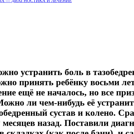
ЗА — ДИАГНОСТИКА И ЛЕЧЕНИЕ
жно устранить боль в тазобедре
ожно принять ребёнку восьми ле
ие ещё не началось, но все приз
Можно ли чем-нибудь её устранит
зобедренный сустав и колено. Ср
 месяцев назад. Поставили диагн
в складках (как после бани), и с