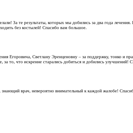
елали! За те результаты, которых мы добились за два года лечения.
 ходить без костылей! Спасибо вам большое.
гения Егоровича, Светлану Эренценовну – за поддержку, тонко и п
, за то, что искренне старались добиться и добились улучшений! Сп
 знающий врач, невероятно внимательный к каждой жалобе! Спаси