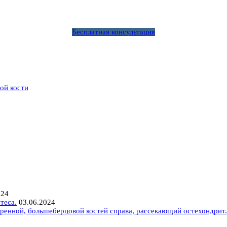
Бесплатная консультация
ой кости
024
теса.
03.06.2024
ренной, большеберцовой костей справа, рассекающий остехондрит.