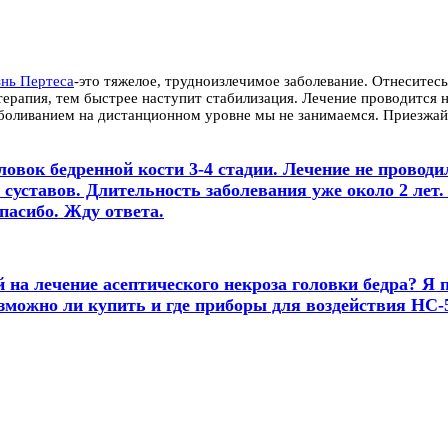
знь Пертеса
-это тяжелое, трудноизлечимое заболевание. Отнеситес
терапия, тем быстрее наступит стабилизация. Лечение проводится
зболиванием на дистанционном уровне мы не занимаемся. Приезжай
ловок бедренной кости 3-4 стадии. Лечение не провод
суставов. Длительность заболевания уже около 2 лет.
пасибо. Жду ответа.
 на лечение асептического некроза головки бедра? Я 
зможно ли купить и где приборы для воздействия НС-