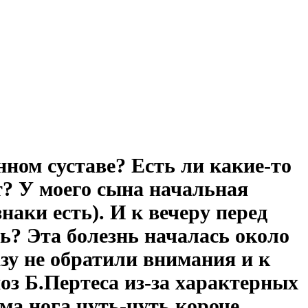
нном суставе? Есть ли какие-то
т? У моего сына начальная
наки есть). И к вечеру перед
ь? Эта болезнь началась около
азу не обратили внимания и к
оз Б.Пертеса из-за характерных
ама нога чуть-чуть короче