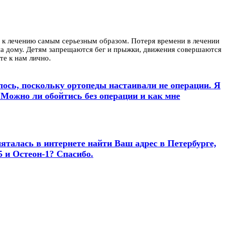
ь к лечению самым серьезным образом. Потеря времени в лечении
 на дому. Детям запрещаются бег и прыжки, движения совершаются
те к нам лично.
илось, поскольку ортопеды настаивали не операции. Я
 Можно ли обойтись без операции и как мне
пяталась в интернете найти Ваш адрес в Петербурге,
5 и Остеон-1? Спасибо.