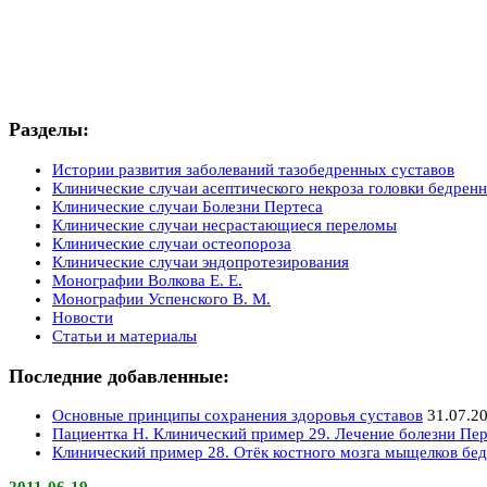
Разделы:
Истории развития заболеваний тазобедренных суставов
Клинические случаи асептического некроза головки бедренн
Клинические случаи Болезни Пертеса
Клинические случаи несрастающиеся переломы
Клинические случаи остеопороза
Клинические случаи эндопротезирования
Монографии Волкова Е. Е.
Монографии Успенского В. М.
Новости
Статьи и материалы
Последние добавленные:
Основные принципы сохранения здоровья суставов
31.07.2
Пациентка Н. Клинический пример 29. Лечение болезни Пер
Клинический пример 28. Отёк костного мозга мыщелков бед