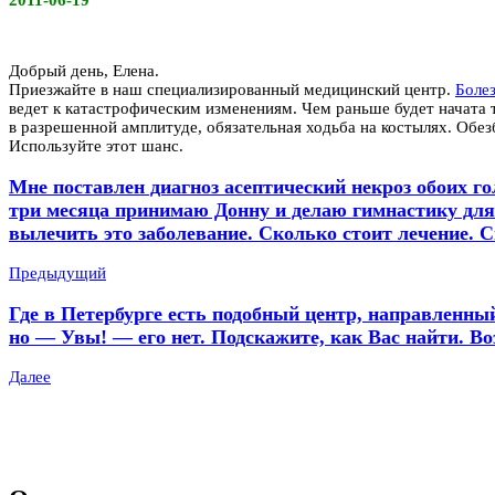
2011-06-19
Добрый день, Елена.
Приезжайте в наш специализированный медицинский центр.
Боле
ведет к катастрофическим изменениям. Чем раньше будет начата 
в разрешенной амплитуде, обязательная ходьба на костылях. Обе
Используйте этот шанс.
Мне поставлен диагноз асептический некроз обоих го
три месяца принимаю Донну и делаю гимнастику для 
вылечить это заболевание. Сколько стоит лечение. С
Предыдущий
Где в Петербурге есть подобный центр, направленный
но — Увы! — его нет. Подскажите, как Вас найти. Во
Далее