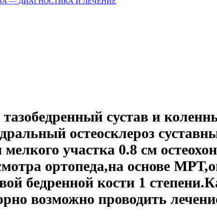
ЗА — ДИАГНОСТИКА И ЛЕЧЕНИЕ
 тазобедренный сустав и коленн
одральный остеосклероз суставны
 мелкого участка 0.8 см остеох
смотра ортопеда,на основе МРТ,о
вой бедренной кости 1 степени.
орно возможно проводить лечение