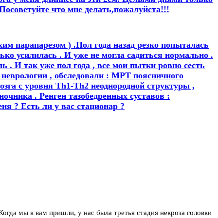
 Посоветуйте что мне делать,пожалуйста!!!
оким парапарезом ) .Пол года назад резко попыталась
ько усилилась . И уже не могла садиться нормально .
ль . И так уже пол года , все мои пытки ровно сесть
 в неврологии , обследовали : МРТ поясничного
мозга с уровня Th1-Th2 неоднородной структуры ,
ночника . Ренген тазобедренных суставов :
ня ? Есть ли у вас стационар ?
 Когда мы к вам пришли, у нас была третья стадия некроза головки