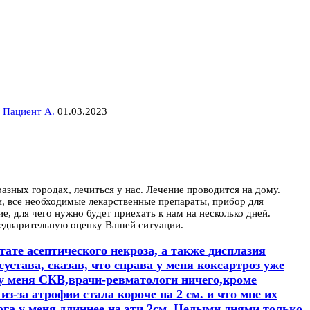
 Пациент А.
01.03.2023
зных городах, лечиться у нас. Лечение проводится на дому.
и, все необходимые лекарственные препараты, прибор для
, для чего нужно будет приехать к нам на несколько дней.
редварительную оценку Вашей ситуации.
тате асептического некроза, а также дисплазия
сустава, сказав, что справа у меня коксартроз уже
 у меня СКВ,врачи-ревматологи ничего,кроме
з-за атрофии стала короче на 2 см. и что мне их
ога у меня длиннее на эти 2см. Целыми днями только