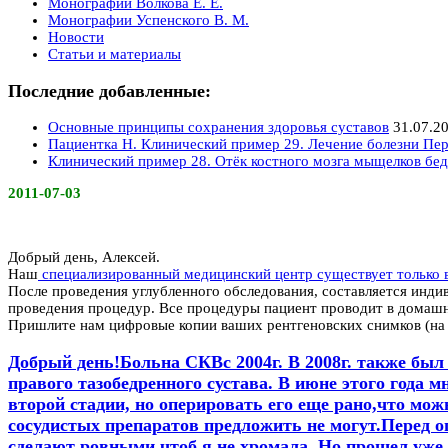
Монографии Волкова Е. Е.
Монографии Успенского В. М.
Новости
Статьи и материалы
Последние добавленные:
Основные принципы сохранения здоровья суставов
31.07.2
Пациентка Н. Клинический пример 29. Лечение болезни Пер
Клинический пример 28. Отёк костного мозга мыщелков бед
2011-07-03
Добрый день, Алексей.
Наш
специализированный медицинский центр существует только 
После проведения углубленного обследования, составляется инди
проведения процедур. Все процедуры пациент проводит в домашних
Пришлите нам цифровые копии ваших рентгеновских снимков (на э
Добрый день!Больна СКВс 2004г. В 2008г. также был 
правого тазобедренного сустава. В июне этого года м
второй стадии, но оперировать его еще рано,что мо
сосудистых препаратов предложить не могут.Перед опе
сделают ровными,чтоб я не хромала. Но прошел уже 