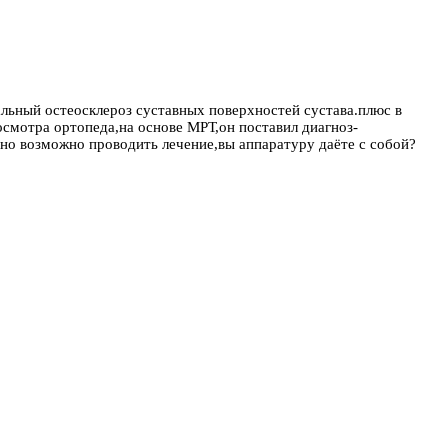
льный остеосклероз суставных поверхностей сустава.плюс в
осмотра ортопеда,на основе МРТ,он поставил диагноз-
рно возможно проводить лечение,вы аппаратуру даёте с собой?