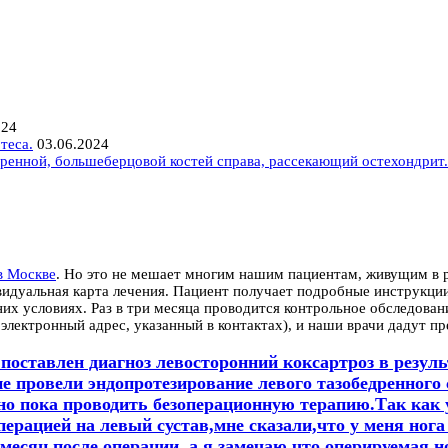
024
теса.
03.06.2024
ренной, большеберцовой костей справа, рассекающий остехондрит.
в Москве
. Но это не мешает многим нашим пациентам, живущим в ра
видуальная карта лечения. Пациент получает подробные инструкци
 условиях. Раз в три месяца проводится контрольное обследование
лектронный адрес, указанный в контактах), и наши врачи дадут п
поставлен диагноз левосторонний коксартроз в резуль
не провели эндопротезирование левого тазобедренного 
жно пока проводить безоперационную терапию.Так как
рацией на левый сустав,мне сказали,что у меня нога и
месяц после операции, а я замечаю,что оперируемая н