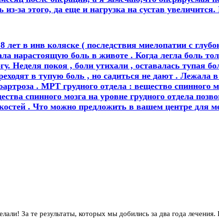
 из-за этого, да еще и нагрузка на сустав увеличится.
18 лет в инв коляске ( последствия миелопатии с глуб
ала нарастоящую боль в животе . Когда легла боль тол
огу. Неделя покоя , боли утихали , оставалась тупая бо
ереходят в тупую боль , но садиться не дают . Лежала
лоартроза . МРТ грудного отдела : вещество спинного 
ства спинного мозга на уровне грудного отдела позво
 костей . Что можно предложить в вашем центре для ме
елали! За те результаты, которых мы добились за два года лечения.