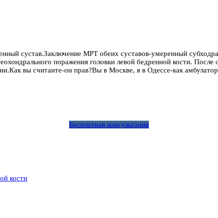
енный сустав.Заключение МРТ обеих суставов-умеренный субходра
теохондрального поражения головки левой бедренной кости. После 
ени.Как вы считаите-он прав?Вы в Москве, я в Одессе-как амбулато
Бесплатная консультация
ой кости