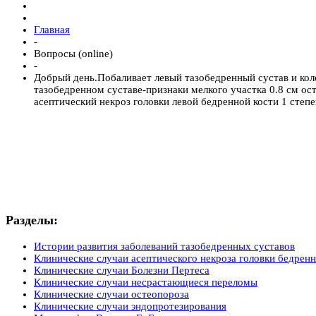
Главная
-
Вопросы (online)
-
Добрый день.Побаливает левый тазобедренный сустав и кол
тазобедренном суставе-признаки мелкого участка 0.8 см ос
асептический некроз головки левой бедренной кости 1 степ
Разделы:
Истории развития заболеваний тазобедренных суставов
Клинические случаи асептического некроза головки бедренн
Клинические случаи Болезни Пертеса
Клинические случаи несрастающиеся переломы
Клинические случаи остеопороза
Клинические случаи эндопротезирования