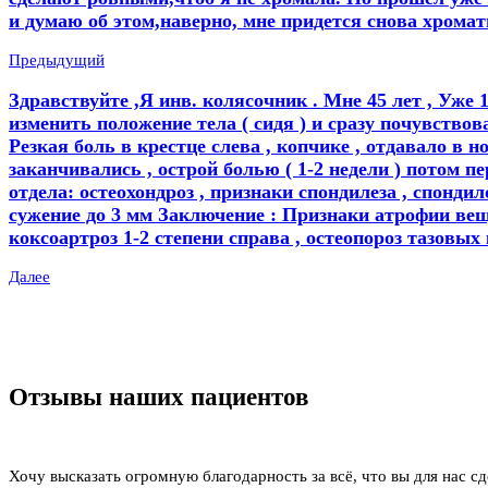
и думаю об этом,наверно, мне придется снова хромать
Предыдущий
Здравствуйте ,Я инв. колясочник . Мне 45 лет , Уже 
изменить положение тела ( сидя ) и сразу почувствов
Резкая боль в крестце слева , копчике , отдавало в н
заканчивались , острой болью ( 1-2 недели ) потом п
отдела: остеохондроз , признаки спондилеза , спонди
сужение до 3 мм Заключение : Признаки атрофии веще
коксоартроз 1-2 степени справа , остеопороз тазовых
Далее
Отзывы наших пациентов
Хочу высказать огромную благодарность за всё, что вы для нас сд