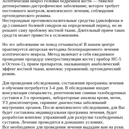
Асептический некроз головки бедренной кости — тяжелое
дегенеративно-дистрофическое заболевание, которое требует
постоянного контроля, комплексного лечения, соблюдения
ортопедического режима.
Нестероидные противовоспалительные средства (диклофенак и
др.) снимают болевой синдром на определенный период, но не
решают саму проблему костной ткани. Длительный прием таких
средств может привести к осложнениям.
Но это заболевание не повод отчаиваться! В нашем центре
практикуется авторская методика безоперационного лечения
асептического некроза. Метод включает в себя ежедневное
проведение процедур электростимуляции кости ( прибор НС-5
и Остеон-1), прием препаратов, оказывающих анаболический
эффект костной ткани, комплекс упражнений, ортопедический
режим.
Для проведения обследования, составления программы лечения
и обучения потребуется 3-4 дня. В обследование входит
консультация специалиста, рентгеновские снимки тазобедренных
суставов в 3-х проекциях, лабораторные анализы крови, мочи,
УЗ денситометрия, скрининг диагностика заболеваний
внутренних органов. После комплексного обследования, для Вас
будет составлена индивидуальная программа лечения, будет
разработан комплекс упражнений для разгрузки тазобедренных
суставов. Лечение проводится в домашних условиях.
Все необходимое для проведения лечения выдадим вам на руки.