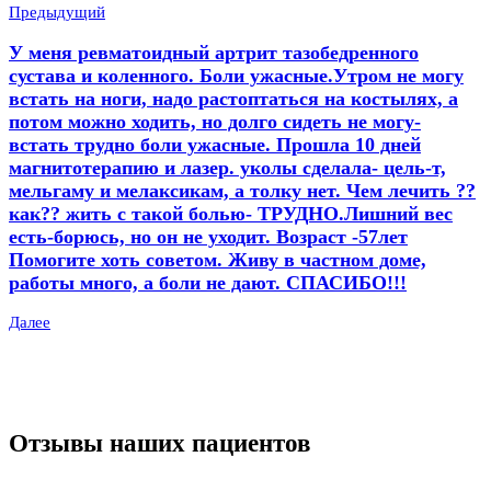
Предыдущий
У меня ревматоидный артрит тазобедренного
сустава и коленного. Боли ужасные.Утром не могу
встать на ноги, надо растоптаться на костылях, а
потом можно ходить, но долго сидеть не могу-
встать трудно боли ужасные. Прошла 10 дней
магнитотерапию и лазер. уколы сделала- цель-т,
мельгаму и мелаксикам, а толку нет. Чем лечить ??
как?? жить с такой болью- ТРУДНО.Лишний вес
есть-борюсь, но он не уходит. Возраст -57лет
Помогите хоть советом. Живу в частном доме,
работы много, а боли не дают. СПАСИБО!!!
Далее
Отзывы наших пациентов