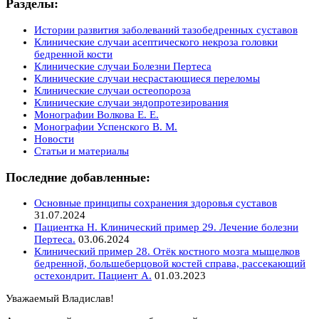
Разделы:
Истории развития заболеваний тазобедренных суставов
Клинические случаи асептического некроза головки
бедренной кости
Клинические случаи Болезни Пертеса
Клинические случаи несрастающиеся переломы
Клинические случаи остеопороза
Клинические случаи эндопротезирования
Монографии Волкова Е. Е.
Монографии Успенского В. М.
Новости
Статьи и материалы
Последние добавленные:
Основные принципы сохранения здоровья суставов
31.07.2024
Пациентка Н. Клинический пример 29. Лечение болезни
Пертеса.
03.06.2024
Клинический пример 28. Отёк костного мозга мыщелков
бедренной, большеберцовой костей справа, рассекающий
остехондрит. Пациент А.
01.03.2023
Уважаемый Владислав!