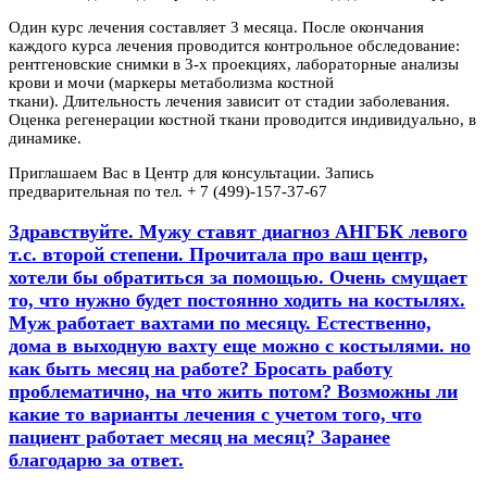
Один курс лечения составляет 3 месяца. После окончания
каждого курса лечения проводится контрольное обследование:
рентгеновские снимки в 3-х проекциях, лабораторные анализы
крови и мочи (маркеры метаболизма костной
ткани). Длительность лечения зависит от стадии заболевания.
Оценка регенерации костной ткани проводится индивидуально, в
динамике.
Приглашаем Вас в Центр для консультации. Запись
предварительная по тел. + 7 (499)-157-37-67
Здравствуйте. Мужу ставят диагноз АНГБК левого
т.с. второй степени. Прочитала про ваш центр,
хотели бы обратиться за помощью. Очень смущает
то, что нужно будет постоянно ходить на костылях.
Муж работает вахтами по месяцу. Естественно,
дома в выходную вахту еще можно с костылями. но
как быть месяц на работе? Бросать работу
проблематично, на что жить потом? Возможны ли
какие то варианты лечения с учетом того, что
пациент работает месяц на месяц? Заранее
благодарю за ответ.