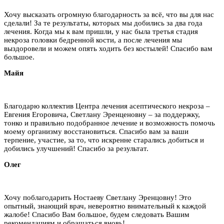
Хочу высказать огромную благодарность за всё, что вы для нас
сделали! За те результаты, которых мы добились за два года
лечения. Когда мы к вам пришли, у нас была третья стадия
некроза головки бедренной кости, а после лечения мы
выздоровели и можем опять ходить без костылей! Спасибо вам
большое.
Майя
Благодарю коллектив Центра лечения асептического некроза –
Евгения Егоровича, Светлану Эренценовну – за поддержку,
тонко и правильно подобранное лечение и возможность помочь
моему организму восстановиться. Спасибо вам за ваши
терпение, участие, за то, что искренне старались добиться и
добились улучшений! Спасибо за результат.
Олег
Хочу поблагодарить Ностаеву Светлану Эренцовну! Это
опытный, знающий врач, невероятно внимательный к каждой
жалобе! Спасибо Вам большое, будем следовать Вашим
рекомендациям и обращаться вновь!