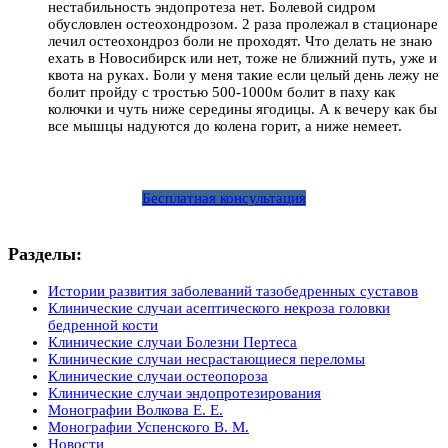
нестабильность эндопротеза нет. Болевой сидром
обусловлен остеохондрозом. 2 раза пролежал в стационаре
лечил остеохондроз боли не проходят. Что делать не знаю
ехать в Новосибирск или нет, тоже не ближний путь, уже и
квота на руках. Боли у меня такие если целый день лежу не
болит пройду с тростью 500-1000м болит в паху как
колючки и чуть ниже середины ягодицы. А к вечеру как бы
все мышцы надуются до колена горит, а ниже немеет.
Бесплатная консультация
Разделы:
Истории развития заболеваний тазобедренных суставов
Клинические случаи асептического некроза головки
бедренной кости
Клинические случаи Болезни Пертеса
Клинические случаи несрастающиеся переломы
Клинические случаи остеопороза
Клинические случаи эндопротезирования
Монографии Волкова Е. Е.
Монографии Успенского В. М.
Новости