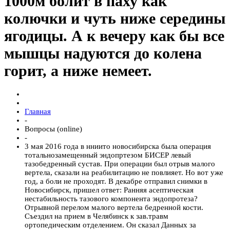
1000м болит в паху как
колючки и чуть ниже середины
ягодицы. А к вечеру как бы все
мышцы надуются до колена
горит, а ниже немеет.
Главная
-
Вопросы (online)
-
3 мая 2016 года в нниито новосибирска была операция
тотальнозамещенный эндопртезом БИСЕР левый
тазобедренный сустав. При операции был отрыв малого
вертела, сказали на реабилитацию не повлияет. Но вот уже
год, а боли не проходят. В декабре отправил снимки в
Новосибирск, пришел ответ: Ранняя асептическая
нестабильность тазового компонента эндопротеза?
Отрывной перелом малого вертела бедренной кости.
Съездил на прием в Челябинск к зав.травм
ортопедическим отделением. Он сказал Данных за