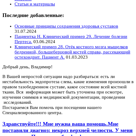
Статьи и материалы
Последние добавленные:
Основные принципы сохранения здоровья суставов
31.07.2024
Пациентка Н. Клинический пример 29. Лечение болезни
Пертеса.
03.06.2024
Клинический пример 28. Отёк костного мозга мыщелков
бедренной, большеберцовой костей справа, рассекающий
остехондрит. Пациент А.
01.03.2023
Добрый день, Владимир!
В Вашей непростой ситуации надо разбираться: есть ли
нестабильность эндопротеза слева, какие изменения произошли в
правом тазобедренном суставе, какое состояние всей костной
ткани. Вся информация может быть уточнена при осмотре,
изучении снимков и медицинской документации, проведении
исследований.
Постараемся Вам помочь при посещении нашего
Специализированного центра.
Здравствуйте!!! Мне нужна ваша помощь.Мне
поставили диагноз: некроз верхней челюсти. У меня