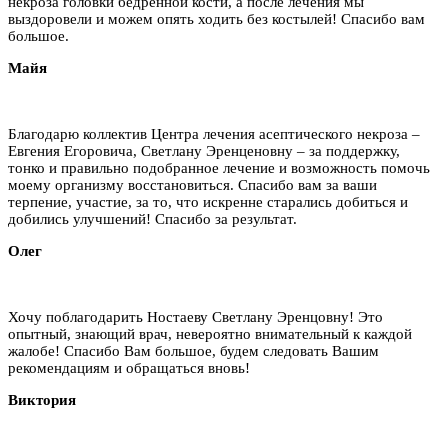
некроза головки бедренной кости, а после лечения мы
выздоровели и можем опять ходить без костылей! Спасибо вам
большое.
Майя
Благодарю коллектив Центра лечения асептического некроза –
Евгения Егоровича, Светлану Эренценовну – за поддержку,
тонко и правильно подобранное лечение и возможность помочь
моему организму восстановиться. Спасибо вам за ваши
терпение, участие, за то, что искренне старались добиться и
добились улучшений! Спасибо за результат.
Олег
Хочу поблагодарить Ностаеву Светлану Эренцовну! Это
опытный, знающий врач, невероятно внимательный к каждой
жалобе! Спасибо Вам большое, будем следовать Вашим
рекомендациям и обращаться вновь!
Виктория