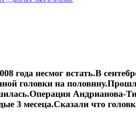
ЗА — ДИАГНОСТИКА И ЛЕЧЕНИЕ
2008 года несмог встать.В сентеб
нной головки на половину.Прошл
илась.Операция Андрианова-Тих
дые 3 месеца.Сказали что голов
.