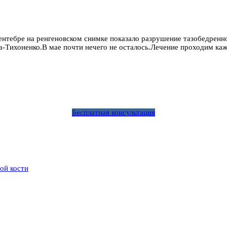
сентебре на ренгеновском снимке показало разрушение тазобедренн
Тихоненко.В мае почти нечего не осталось.Лечение проходим кажд
Бесплатная консультация
ой кости