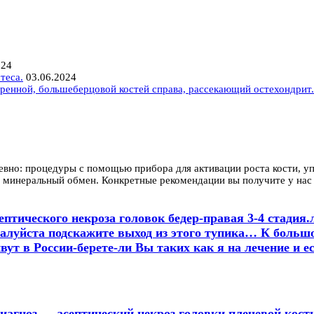
024
теса.
03.06.2024
ренной, большеберцовой костей справа, рассекающий остехондрит.
евно: процедуры с помощью прибора для активации роста кости, у
 минеральный обмен. Конкретные рекомендации вы получите у нас 
ептического некроза головок бедер-правая 3-4 стадия
жалуйста подскажите выход из этого тупика… К больш
ут в России-берете-ли Вы таких как я на лечение и е
иагноз — асептический некроз головки плечевой кости.