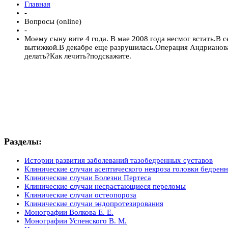
Главная
-
Вопросы (online)
-
Моему сыну вите 4 года. В мае 2008 года несмог встать.В 
вытижкой.В декабре еще разрушилась.Операция Андрианова-
делать?Как лечить?подскажите.
Разделы:
Истории развития заболеваний тазобедренных суставов
Клинические случаи асептического некроза головки бедренн
Клинические случаи Болезни Пертеса
Клинические случаи несрастающиеся переломы
Клинические случаи остеопороза
Клинические случаи эндопротезирования
Монографии Волкова Е. Е.
Монографии Успенского В. М.