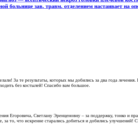
ной больнице зав. травм. отделением настаивает на о
елали! За те результаты, которых мы добились за два года лечения.
 ходить без костылей! Спасибо вам большое.
гения Егоровича, Светлану Эренценовну – за поддержку, тонко и п
, за то, что искренне старались добиться и добились улучшений! Сп