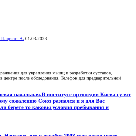
 Пациент А.
01.03.2023
пражнения для укрепления мышц и разработки суставов,
в центре после обследования. Телефон для предварительной
.левая начальная.В институте ортопедии Киева сулят
ому сожалению Союз разпался и я для Вас
сли берете то каковы условия пребывания и
 Началось все в декабре 2008 года после моего