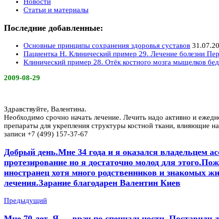
Новости
Статьи и материалы
Последние добавленные:
Основные принципы сохранения здоровья суставов
31.07.2
Пациентка Н. Клинический пример 29. Лечение болезни Пер
Клинический пример 28. Отёк костного мозга мыщелков бед
2009-08-29
Здравствуйте, Валентина.
Необходимо срочно начать лечение. Лечить надо активно и ежедн
препараты для укрепления структуры костной ткани, влияющие на
записи +7 (499) 157-37-67
Добрый день.Мне 34 года и я оказался владельцем ас
протезирование но я достаточно молод для этого.По
иностранец хотя много родственников и знакомых жив
лечения.Зарание благодарен Валентин Киев
Предыдущий
Мне 70 лет. Я — врач по специальности. Поставиди д