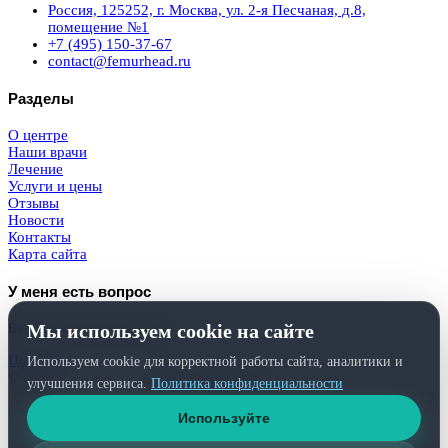
Россия, 125252, г. Москва, ул. 2-я Песчаная, д.8,
помещение №1
+7 (495) 150-37-67
contact@femurhead.ru
Разделы
О центре
Наши врачи
Лечение
Услуги и цены
Отзывы
Новости
Контакты
Карта сайта
У меня есть вопрос
Мы используем cookie на сайте
Бесплатная консультация
Получить
Используем cookie для корректной работы сайта, аналитики и
© 2026
Femurhead.ru
. Права защищены.
улучшения сервиса.
Политика конфиденциальности
Политика конфиденциальности
и
обработки персональных данных
Используйте