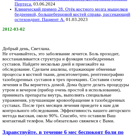
Пертеса.
03.06.2024
Клинический пример 28. Отёк костного мозга мыщелков
бедренной, большеберцовой костей справа, рассекающий
остехондрит. Пациент А.
01.03.2023
2012-03-02
Добрый день, Светлана.
Не отчаивайтесь, это заболевание лечится. Боль проходит,
восстанавливается структура и функция тазобедренных
суставов. Найдите несколько дней и приезжайте на
обследование. Сделаем анализы, отражающие обменные
процессы в костной ткани, денситометрию, рентгенографию
тазобедренных суставов в трех проекциях. Составим схему
лечения и Вы вернетесь домой. Дома будете делать процедуры
утром и вечером (прибор очень простой в использовании),
принимать препараты внутрь, выполнять специальные
упражнения, улучшающие кровообращение в тазобедренных
суставах. После трех месяцев лечения приедете к нам для
контрольного обследования. Эффективность нашего авторского
метода высокая, около 90%. Спасибо, что оставили Ваш
контактный телефон. Мы обязательно свяжемся с Вами.
Здравствуйте. в течение 6 мес беспокоят боли по