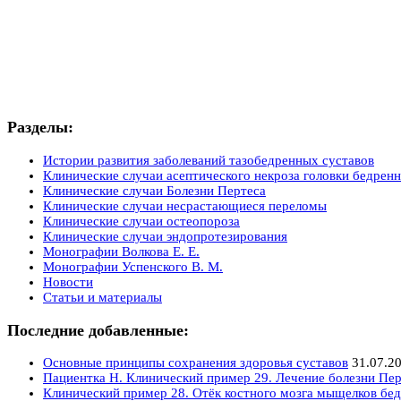
Разделы:
Истории развития заболеваний тазобедренных суставов
Клинические случаи асептического некроза головки бедренн
Клинические случаи Болезни Пертеса
Клинические случаи несрастающиеся переломы
Клинические случаи остеопороза
Клинические случаи эндопротезирования
Монографии Волкова Е. Е.
Монографии Успенского В. М.
Новости
Статьи и материалы
Последние добавленные:
Основные принципы сохранения здоровья суставов
31.07.2
Пациентка Н. Клинический пример 29. Лечение болезни Пер
Клинический пример 28. Отёк костного мозга мыщелков бед