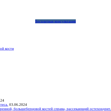
Бесплатная консультация
ой кости
024
теса.
03.06.2024
ренной, большеберцовой костей справа, рассекающий остехондрит.