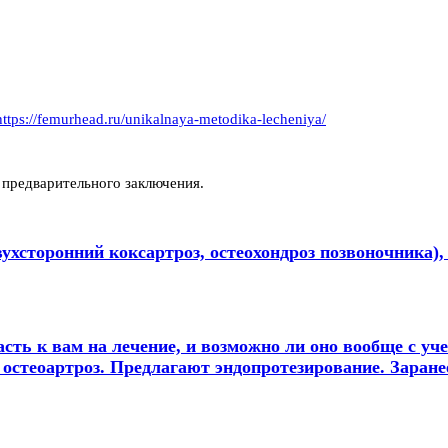
https://femurhead.ru/unikalnaya-metodika-lecheniya/
 предварительного заключения.
торонний коксартроз, остеохондроз позвоночника), 
ть к вам на лечение, и возможно ли оно вообще с уче
остеоартроз. Предлагают эндопротезирование. Заранее