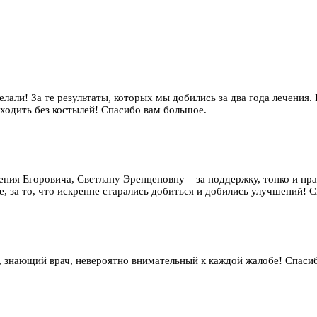
елали! За те результаты, которых мы добились за два года лечения.
 ходить без костылей! Спасибо вам большое.
гения Егоровича, Светлану Эренценовну – за поддержку, тонко и п
, за то, что искренне старались добиться и добились улучшений! Сп
 знающий врач, невероятно внимательный к каждой жалобе! Спаси