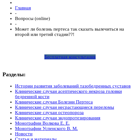
Главная
-
Вопросы (online)
-
Может ли болезнь пертеса так сказать вылечиться на
второй или третий стадии??!
Бесплатная консультация
Разделы:
Истории развития заболеваний тазобедренных суставов
Клинические случаи асептического некроза головки
бедренной кости
Клинические случаи Болезни Пертеса
Клинические случаи несрастающиеся переломы
Клинические случаи остеопороза
Клинические случаи эндопротезирования
Монографии Волкова Е. Е.
Монографии Успенского В. М.
Новости
Статьи и материалы