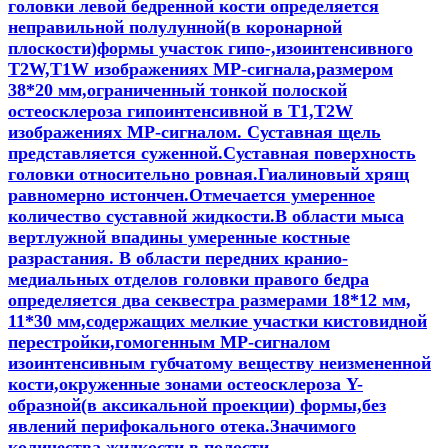
головки левой бедренной кости определяется
неправильной полулунной(в коронарной
плоскости)формы участок гипо-,изоинтенсивного
Т2W,T1W изображениях МР-сигнала,размером
38*20 мм,ограниченный тонкой полоской
остеосклероза гипоинтенсивной в Т1,Т2W
изображениях МР-сигналом. Суставная щель
представляется суженной.Суставная поверхность
головки относительно ровная.Гиалиновый хрящ
равномерно истончен.Отмечается умеренное
количество суставной жидкости.В области мыса
вертлужной впадины умеренные костные
разрастания. В области передних кранио-
медиальных отделов головки правого бедра
определяется два секвестра размерами 18*12 мм,
11*30 мм,содержащих мелкие участки кистовидной
перестройки,гомогенным МР-сигналом
изоинтенсивным губчатому веществу неизмененной
кости,окруженные зонами остеосклероза Y-
образной(в аксикальной проекции) формы,без
явлений перифокального отека.Значимого
количества жидкости в полости