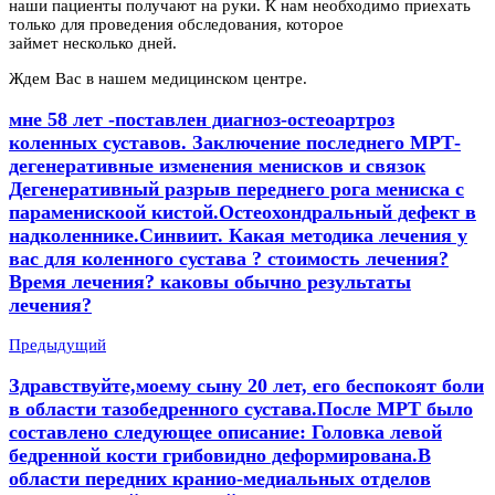
наши пациенты получают на руки. К нам необходимо приехать
только для проведения обследования, которое
займет несколько дней.
Ждем Вас в нашем медицинском центре.
мне 58 лет -поставлен диагноз-остеоартроз
коленных суставов. Заключение последнего МРТ-
дегенеративные изменения менисков и связок
Дегенеративный разрыв переднего рога мениска с
параменискоой кистой.Остеохондральный дефект в
надколеннике.Синвиит. Какая методика лечения у
вас для коленного сустава ? стоимость лечения?
Время лечения? каковы обычно результаты
лечения?
Предыдущий
Здравствуйте,моему сыну 20 лет, его беспокоят боли
в области тазобедренного сустава.После МРТ было
составлено следующее описание: Головка левой
бедренной кости грибовидно деформирована.В
области передних кранио-медиальных отделов