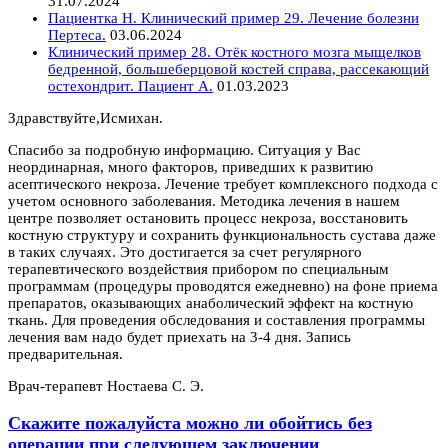
31.07.2024
Пациентка Н. Клинический пример 29. Лечение болезни
Пертеса.
03.06.2024
Клинический пример 28. Отёк костного мозга мыщелков
бедренной, большеберцовой костей справа, рассекающий
остехондрит. Пациент А.
01.03.2023
Здравствуйте,Исмихан.
Спасибо за подробную информацию. Ситуация у Вас
неординарная, много факторов, приведших к развитию
асептического некроза. Лечение требует комплексного подхода с
учетом основного заболевания. Методика лечения в нашем
центре позволяет остановить процесс некроза, восстановить
костную структуру и сохранить функциональность сустава даже
в таких случаях. Это достигается за счет регулярного
терапевтического воздействия прибором по специальным
программам (процедуры проводятся ежедневно) на фоне приема
препаратов, оказывающих анаболический эффект на костную
ткань. Для проведения обследования и составления программы
лечения вам надо будет приехать на 3­-4 дня. Запись
предварительная.
Врач-­терапевт Ностаева С. Э.
Скажите пожалуйста можно ли обойтись без
операции при следующем заключении