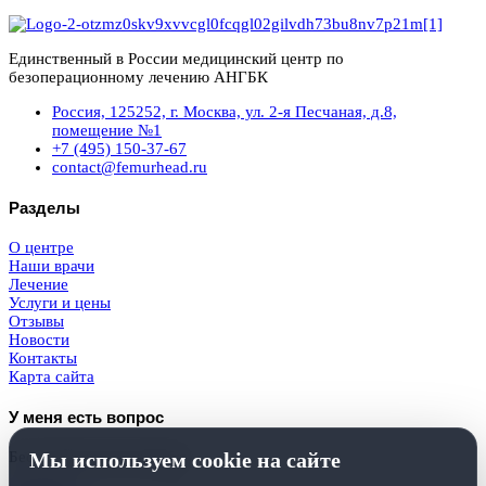
Единственный в России медицинский центр по
безоперационному лечению АНГБК
Россия, 125252, г. Москва, ул. 2-я Песчаная, д.8,
помещение №1
+7 (495) 150-37-67
contact@femurhead.ru
Разделы
О центре
Наши врачи
Лечение
Услуги и цены
Отзывы
Новости
Контакты
Карта сайта
У меня есть вопрос
Мы используем cookie на сайте
Бесплатная консультация