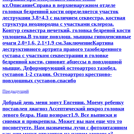
кт.ОписаниеСправа в верхненаружном отделе
головки бедренной кости определяется участок
деструкции 3,8×4,3 с наличием секвестра, костная
структура неоднородна с участками склероза.
Контур секвестра нечеткий, головка бедреной кости
уплощена.В толще повздош. мыщцы гиподенсивные
очаги 2,0×1,6, 2,1×1,9 см.ЗаключениеКартина
деструктивного артрита правого тазобедренного
сустава с участком секвестрации в головке
бедренной кости, синовит абцессы в повздошной
мыщце. Деформирующий остеоартроз тазобед.
суставов 1-2 стадии. Остеоартроз крестцово-
повздошных суставов.спасибо
Предыдущий
Добрый день меня зовут Евгения. Моему ребенку
поставлен диагноз Ассептический некроз головки
левого бедра. Наш возвраст1.9. Все выписки и
снимки я прикрепила. Может вы нам еще что то
посоветуете. Нам назначены лучи с фотодитазином
как они могут отразится на нашем здоровье?