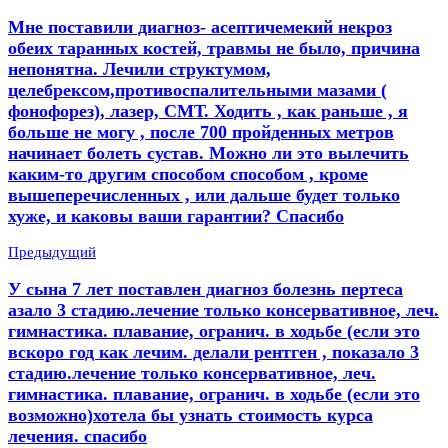
Мне поставили диагноз- асептичемекий некроз
обеих таранных костей, травмы не было, причина
непонятна. Лечили структумом,
целебрексом,противоспалительными мазами (
фонофорез), лазер, СМТ. Ходить , как раньше , я
больше не могу , после 700 пройденных метров
начинает болеть сустав. Можно ли это вылечить
каким-то другим способом способом , кроме
вышеперечисленных , или дальше будет только
хуже, и каковы ваши гарантии? Спасибо
Предыдущий
У сына 7 лет поставлен диагноз болезнь пертеса
азало 3 стадию.лечение только консервативное, леч.
гимнастика. плавание, огранич. в ходьбе (если это
вскоро год как лечим. делали рентген , показало 3
стадию.лечение только консервативное, леч.
гимнастика. плавание, огранич. в ходьбе (если это
возможно)хотела бы узнать стоимость курса
лечения. спасибо