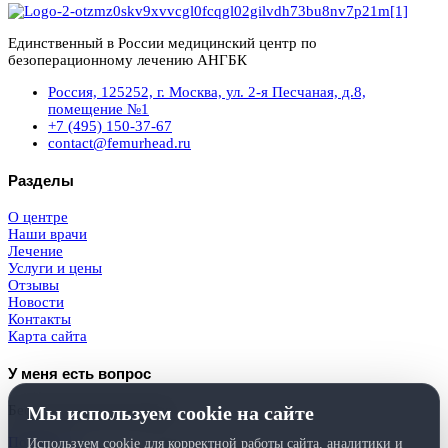
Единственный в России медицинский центр по
безоперационному лечению АНГБК
Россия, 125252, г. Москва, ул. 2-я Песчаная, д.8,
помещение №1
+7 (495) 150-37-67
contact@femurhead.ru
Разделы
О центре
Наши врачи
Лечение
Услуги и цены
Отзывы
Новости
Контакты
Карта сайта
У меня есть вопрос
Мы используем cookie на сайте
Бесплатная консультация
Получить
Используем cookie для корректной работы сайта, аналитики и