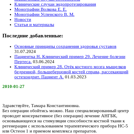
Клинические случаи эндопротезирования
Монографии Волкова Е. Е.
Монографии Успенского В. М.
Новости
Статьи и материалы
Последние добавленные:
Основные принципы сохранения здоровья суставов
31.07.2024
Пациентка Н. Клинический пример 29. Лечение болезни
Пертеса.
03.06.2024
Клинический пример 28. Отёк костного мозга мыщелков
бедренной, большеберцовой костей справа, рассекающий
остехондрит. Пациент А.
01.03.2023
2010-01-27
Здравствуйте, Тамара Константиновна.
Без операции обойтись можно. Наш специализированный центр
проводит консервативное (без операции) лечение АНГБК,
основывающееся на стимуляции способности костной ткани к
регенерации с использованием терапевтического прибора НС-5
или Остеон 1 и приемом комплекса препаратов.