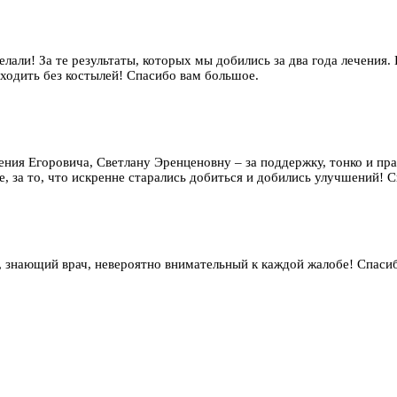
елали! За те результаты, которых мы добились за два года лечения.
 ходить без костылей! Спасибо вам большое.
гения Егоровича, Светлану Эренценовну – за поддержку, тонко и п
, за то, что искренне старались добиться и добились улучшений! Сп
 знающий врач, невероятно внимательный к каждой жалобе! Спаси