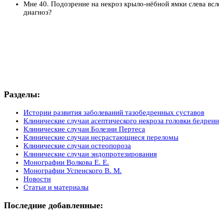
Мне 40. Подозрение на некроз крыло-нёбной ямки слева всл
диагноз?
Разделы:
Истории развития заболеваний тазобедренных суставов
Клинические случаи асептического некроза головки бедренн
Клинические случаи Болезни Пертеса
Клинические случаи несрастающиеся переломы
Клинические случаи остеопороза
Клинические случаи эндопротезирования
Монографии Волкова Е. Е.
Монографии Успенского В. М.
Новости
Статьи и материалы
Последние добавленные: