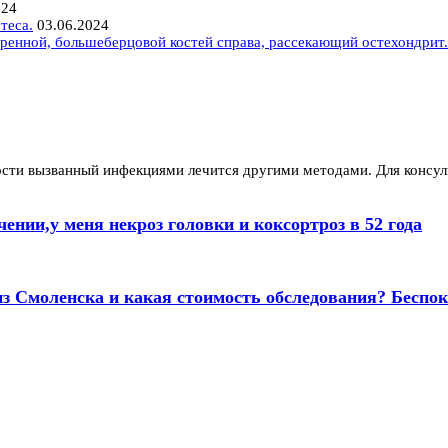
024
теса.
03.06.2024
ренной, большеберцовой костей справа, рассекающий остехондрит.
ости вызванный инфекциями лечится другими методами. Для консул
ении,у меня некроз головки и коксортроз в 52 года
з Смоленска и какая стоимость обследования? Беспок