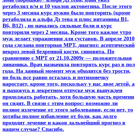
ретаболил в/м и 10 уколов актовегина. После этого
через 3 месяца курс нужно было повторить (кроме
ретаболила и альфа Дз тева и плюс витамины В1,
В6, В12) , но начались сильные боли и курс
повторили через 2 месяца. Кроме того каждое утро
муж делает упражнения для суставов. В апреле 2010
года сделана повторная МРТ, диагноз: асептический
некроз левой бедренной кости, синовита. По
сравнению с МРТ от 21.10.2009г — положительная
динамика. Врач назначила повторять курс раз в пол
года. На данный момент муж обходится без трости,
но боль все равно осталась и потихонечку
наростает, кроме того, поскольку у нас двое детей, а
я нахожусь в декретном отпуске муж вынужден
продолжать работать, хотя большую часть времени
он сидит. В связи с этим вопрос: возможно ли
полное излечение от этого заболевания, если нет, то
хотябы полное избавление от боли, как долго
проходит лечение и каков дальнейший прогноз в
нашем случае? Спасибо.