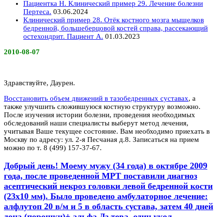
Пациентка Н. Клинический пример 29. Лечение болезни
Пертеса.
03.06.2024
Клинический пример 28. Отёк костного мозга мыщелков
бедренной, большеберцовой костей справа, рассекающий
остехондрит. Пациент А.
01.03.2023
2010-08-07
Здравствуйте, Даурен.
Восстановить объем движений в тазобедренных суставах
, а
также улучшить сложившуюся костную структуру возможно.
После изучения истории болезни, проведения необходимых
обследований наши специалисты выберут метод лечения,
учитывая Ваше текущее состояние. Вам необходимо приехать в
Москву по адресу: ул. 2-я Песчаная д.8. Записаться на прием
можно по т. 8 (499) 157-37-67.
Добрый день! Моему мужу (34 года) в октябре 2009
года, после проведенной МРТ поставили диагноз
асептический некроз головки левой бедренной кости
(23х10 мм). Было проведено амбулаторное лечение:
алфлутоп 20 в/м и 5 в область сустава, затем 40 дней
дона (порошки)+ альфа Дз тева, один укол