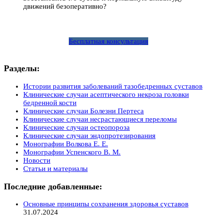
движений безоперативно?
Бесплатная консультация
Разделы:
Истории развития заболеваний тазобедренных суставов
Клинические случаи асептического некроза головки
бедренной кости
Клинические случаи Болезни Пертеса
Клинические случаи несрастающиеся переломы
Клинические случаи остеопороза
Клинические случаи эндопротезирования
Монографии Волкова Е. Е.
Монографии Успенского В. М.
Новости
Статьи и материалы
Последние добавленные:
Основные принципы сохранения здоровья суставов
31.07.2024