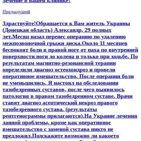
лечение в вашей клинике?
Предыдущий
Здраствуйте!Обращается к Вам житель Украины
(Донецкая область) Александр, 29 полных
лет.Месяц назад перенес операцию по удалению
межпозвоночной грыжи диска.Около 11 месяцев
беспокоят боли в правой ноге от паха по внутренней
поверхности ноги до колена и только при ходьбе. По
результатам магнитно-резонансной терапии
определили диагноз остеохондроз и провели
оперативное вмешательство. После операции боли
не уменьшились. Я настоял на обследовании
тазобедренных суставов, после чего выявилось
патология в правом тазобедренном суставе. Врачи
ставят диагноз асептический некроз правого
тазобедренного сустава. (результаты
рентгенограммы прилагаются).На Украине лечения
данной проблемы, кроме как оперативное
вмешательство с заменой сустава никто не
предложил.Подскажите возможно ли какоето