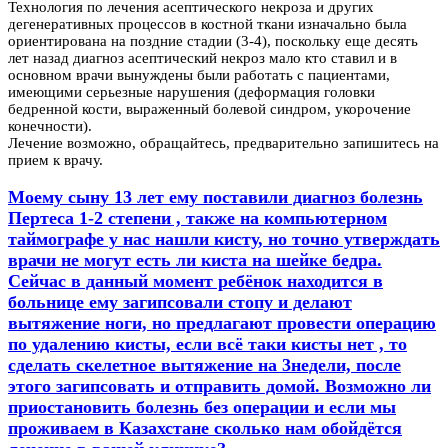
Технология по лечения асептического некроза и других
дегенеративных процессов в костной ткани изначально была
ориентирована на поздние стадии (3-4), поскольку еще десять
лет назад диагноз асептический некроз мало кто ставил и в
основном врачи вынуждены были работать с пациентами,
имеющими серьезные нарушения (деформация головки
бедренной кости, выраженный болевой синдром, укорочение
конечности).
Лечение возможно, обращайтесь, предварительно запишитесь на
прием к врачу.
Моему сыну 13 лет ему поставили диагноз болезнь
Пертеса 1-2 степени , также на компьютерном
таймографе у нас нашли кисту, но точно утверждать
врачи не могут есть ли киста на шейке бедра.
Сейчас в данный момент ребёнок находится в
больнице ему загипсовали стопу и делают
вытяжение ноги, но предлагают провести операцию
по удалению кисты, если всё таки кисты нет , то
сделать скелетное вытяжение на 3недели, после
этого загипсовать и отправить домой. Возможно ли
приостановить болезнь без операции и если мы
проживаем в Казахстане сколько нам обойдётся