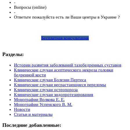
-
Вопросы (online)
-
Ответьте пожалуйста есть ли Ваши центры в Украине ?
Бесплатная консультация
Разделы:
Истории развития заболеваний тазобедренных суставов
Клинические случаи асептического некроза головки
бедренной кости
Клинические случаи Болезни Пертеса
Клинические случаи несрастающиеся переломы
Клинические случаи остеопороза
Клинические случаи эндопротезирования
Монографии Волкова Е. Е.
Монографии Успенского В. М.
Новости
Статьи и материалы
Последние добавленные: