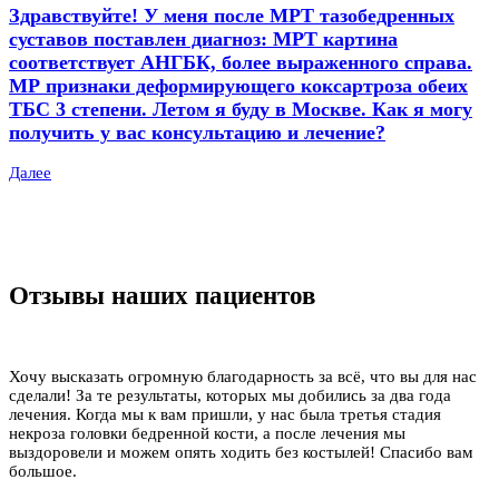
Здравствуйте! У меня после МРТ тазобедренных
суставов поставлен диагноз: МРТ картина
соответствует АНГБК, более выраженного справа.
МР признаки деформирующего коксартроза обеих
ТБС 3 степени. Летом я буду в Москве. Как я могу
получить у вас консультацию и лечение?
Далее
Отзывы наших пациентов
Хочу высказать огромную благодарность за всё, что вы для нас
сделали! За те результаты, которых мы добились за два года
лечения. Когда мы к вам пришли, у нас была третья стадия
некроза головки бедренной кости, а после лечения мы
выздоровели и можем опять ходить без костылей! Спасибо вам
большое.