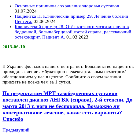
Основные принципы сохранения здоровья суставов
31.07.2024
Пациентка Н. Клинический пример 29. Лечение болезни
Пертеса.
03.06.2024
Клинический пример 28. Отёк костного мозга мыщелков
бедренной, большеберцовой костей справа, рассекающий
остехондрит. Пациент А.
01.03.2023
2013-06-10
В Украине филиалов нашего центра нет. Большинство пациентов
проходят лечение амбулаторно с ежеквартальным осмотром/
обследованием у нас в центре. Сообщите о своем желании
приехать не позже чем за 1 сутки.
По результатам МРТ тазобедренных суставов
поставлен диагноз АНГБК (справа), 2-й степени. До
марта 2013 г. нога не беспокоила. Возможно ли
консервативное лечение, какие есть варианты?
Спасибо
Предыдущий